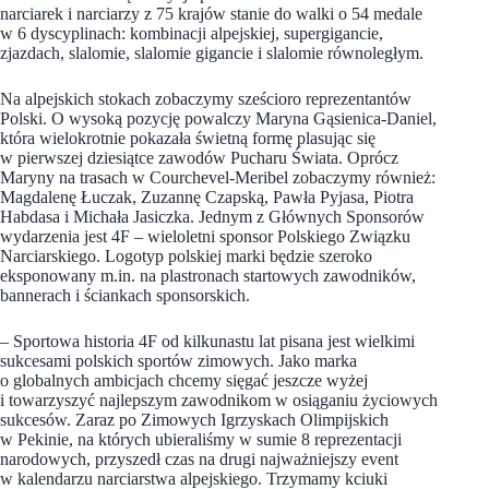
narciarek i narciarzy z 75 krajów stanie do walki o 54 medale
w 6 dyscyplinach: kombinacji alpejskiej, supergigancie,
zjazdach, slalomie, slalomie gigancie i slalomie równoległym.
Na alpejskich stokach zobaczymy sześcioro reprezentantów
Polski. O wysoką pozycję powalczy Maryna Gąsienica-Daniel,
która wielokrotnie pokazała świetną formę plasując się
w pierwszej dziesiątce zawodów Pucharu Świata. Oprócz
Maryny na trasach w Courchevel-Meribel zobaczymy również:
Magdalenę Łuczak, Zuzannę Czapską, Pawła Pyjasa, Piotra
Habdasa i Michała Jasiczka. Jednym z Głównych Sponsorów
wydarzenia jest 4F – wieloletni sponsor Polskiego Związku
Narciarskiego. Logotyp polskiej marki będzie szeroko
eksponowany m.in. na plastronach startowych zawodników,
bannerach i ściankach sponsorskich.
– Sportowa historia 4F od kilkunastu lat pisana jest wielkimi
sukcesami polskich sportów zimowych. Jako marka
o globalnych ambicjach chcemy sięgać jeszcze wyżej
i towarzyszyć najlepszym zawodnikom w osiąganiu życiowych
sukcesów. Zaraz po Zimowych Igrzyskach Olimpijskich
w Pekinie, na których ubieraliśmy w sumie 8 reprezentacji
narodowych, przyszedł czas na drugi najważniejszy event
w kalendarzu narciarstwa alpejskiego. Trzymamy kciuki