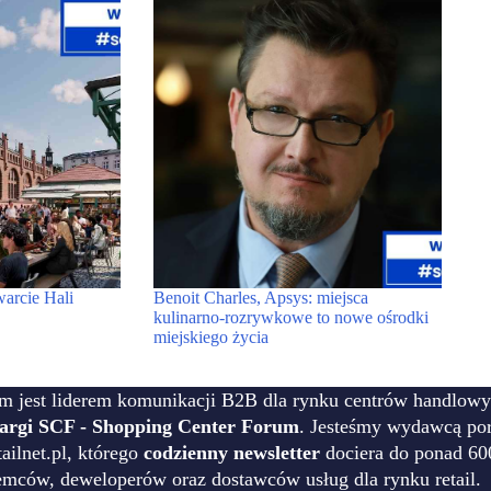
warcie Hali
Benoit Charles, Apsys: miejsca
kulinarno-rozrywkowe to nowe ośrodki
miejskiego życia
m jest liderem komunikacji B2B dla rynku centrów handlowy
targi SCF - Shopping Center Forum
. Jesteśmy wydawcą por
ilnet.pl, którego
codzienny newsletter
dociera do ponad 60
emców, deweloperów oraz dostawców usług dla rynku retail.