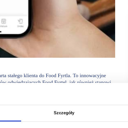
arta stałego klienta do Food Fyrtla. To innowacyjne
tów odwiedzających Food Fyrtel, jak również stanowi
 kluczowe wartości. Food Fyrtel od momentu jego otwarcia
na budowaniu lojalności klientów, a także poznawaniu ich
Szczegóły
ościowa Embargo będzie do tego odpowiednim narzędziem.o
yjność i odpowiadanie na potrzeby konsumentów i najemców.
otka się z pozytywnym odbiorem klientów Food Fyrtla