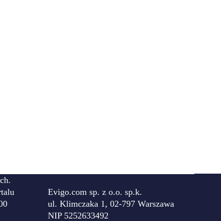
ch.
talu
Evigo.com sp. z o.o. sp.k.
00
ul. Klimczaka 1, 02-797 Warszawa
NIP 5252633492