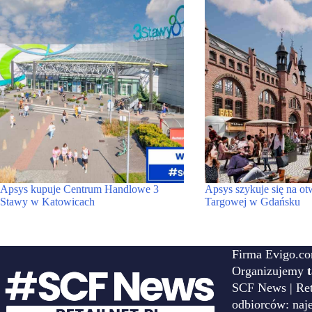
Apsys kupuje Centrum Handlowe 3
Apsys szykuje się na ot
Stawy w Katowicach
Targowej w Gdańsku
Firma Evigo.co
Organizujemy
SCF News | Reta
odbiorców: naj