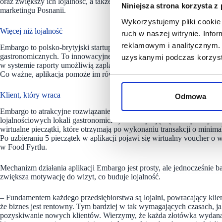
oraz zwiększy ich lojalność, a także okaże się realnym wsparciem b
Niniejsza strona korzysta z
marketingu Posnanii.
Wykorzystujemy pliki cookie 
Więcej niż lojalność
ruch w naszej witrynie. Inf
reklamowym i analitycznym. 
Embargo to polsko-brytyjski startup technologiczny oferujący aplikac
gastronomicznych. To innowacyjne narzędzie analityczne, które pozwol
uzyskanymi podczas korzysta
w systemie raporty umożliwią zaplanowanie działań marketingowych pr
Co ważne, aplikacja pomoże im również zwiększyć lojalność konsume
Klient, który wraca
Odmowa
Embargo to atrakcyjne rozwiązanie nie tylko dla najemców, ale również 
lojalnościowych lokali gastronomicznych. Znajdują się w niej wszystk
wirtualne pieczątki, które otrzymają po wykonaniu transakcji o minim
Po uzbieraniu 5 pieczątek w aplikacji pojawi się wirtualny voucher o
w Food Fyrtlu.
Mechanizm działania aplikacji Embargo jest prosty, ale jednocześnie b
zwiększa motywację do wizyt, co buduje lojalność.
– Fundamentem każdego przedsiębiorstwa są lojalni, powracający klien
że biznes jest rentowny. Tym bardziej w tak wymagających czasach, jak 
pozyskiwanie nowych klientów. Wierzymy, że każda złotówka wydan