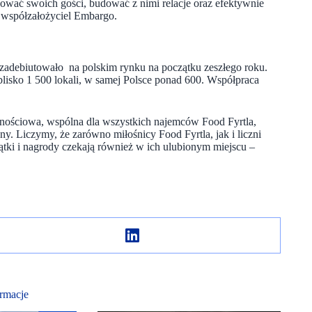
zować swoich gości, budować z nimi relacje oraz efektywnie
współzałożyciel Embargo.
zadebiutowało na polskim rynku na początku zeszłego roku.
ż blisko 1 500 lokali, w samej Polsce ponad 600. Współpraca
alnościowa, wspólna dla wszystkich najemców Food Fyrtla,
ny. Liczymy, że zarówno miłośnicy Food Fyrtla, jak i liczni
zątki i nagrody czekają również w ich ulubionym miejscu –
rmacje