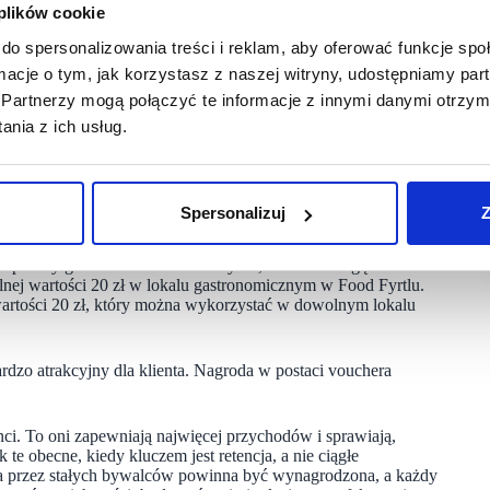
iznesowym dla najemców – mówi Agnieszka Juszkis, dyrektorka
 plików cookie
do spersonalizowania treści i reklam, aby oferować funkcje sp
ormacje o tym, jak korzystasz z naszej witryny, udostępniamy p
Partnerzy mogą połączyć te informacje z innymi danymi otrzym
ję lojalnościową połączoną z systemem CRM dla lokali
i dowiedzieć się, kim są goście Food Fyrtla, a dostępne
nia z ich usług.
zekładających się na realne podniesienie rentowności biznesu.
ntów m.in. poprzez dedykowane akcje promocyjne i rabaty.
Spersonalizuj
Z
dla klientów. Aplikacja to portfel dla cyfrowych kart
ie punkty gastronomiczne Food Fyrtla, a klienci mogą zbierać
alnej wartości 20 zł w lokalu gastronomicznym w Food Fyrtlu.
 wartości 20 zł, który można wykorzystać w dowolnym lokalu
ardzo atrakcyjny dla klienta. Nagroda w postaci vouchera
ci. To oni zapewniają najwięcej przychodów i sprawiają,
te obecne, kiedy kluczem jest retencja, a nie ciągłe
a przez stałych bywalców powinna być wynagrodzona, a każdy