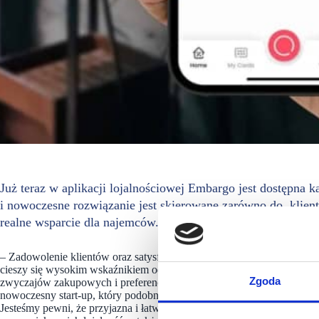
Już teraz w aplikacji lojalnościowej Embargo jest dostępna k
i nowoczesne rozwiązanie jest skierowane zarówno do klien
realne wsparcie dla najemców.
– Zadowolenie klientów oraz satysfakcja naszych najemców to dla nas
cieszy się wysokim wskaźnikiem odwiedzalności, zależało nam jednak 
Zgoda
zwyczajów zakupowych i preferencji. Uznaliśmy, że aplikacja lojaln
nowoczesny start-up, który podobnie jak Posnania stawia na innowac
Jesteśmy pewni, że przyjazna i łatwa w obsłudze aplikacja Emargo sp