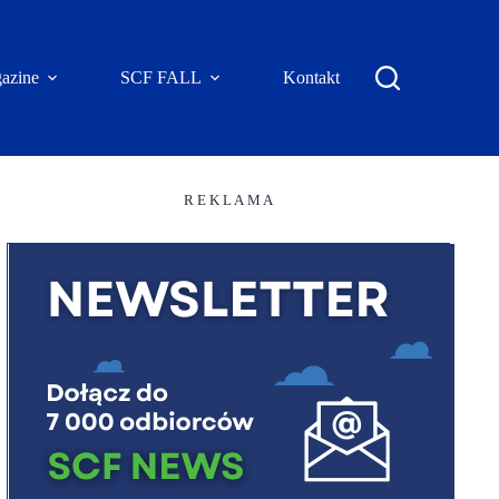
azine
SCF FALL
Kontakt
R E K L A M A