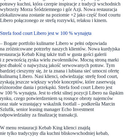
potrawy kuchni, która czerpie inspiracje z tradycji wschodnich
wybrzeży Morza Śródziemnego i gór Azji. Nowa restauracja
zlokalizowana zostanie na poziomie +2 jako część food courtu
Libero połączonego ze strefą rozrywki, relaksu i kinem.
Strefa food court Libero jest w 100 % wynajęta
– Bogate portfolio kulinarne Libero w pełni odpowiada
na zróżnicowane potrzeby naszych klientów. Nowa kurdyjska
restauracja Kebab King także trafi w gusta gości galerii
i z pewnością zyska wielu zwolenników. Mocną stroną marki
jest dbałość o najwyższą jakość serwowanych potraw. Tym
bardziej cieszymy się, że ta znana i lubiana sieć umocni ofertę
kulinarną Libero. Nasi klienci, odwiedzając strefę food court,
zyskają jeszcze większy wybór konceptów, które zaserwują
różnorodne dania i przekąski. Strefa food court Libero jest
w 100 % wynajęta. Jest to efekt silnej pozycji Libero na śląskim
rynku, czego potwierdzeniem są rosnące obroty najemców
oraz stale wzrastający wskaźnik footfall – podkreśla Marcin
Szlufik, senior leasing manager Echo Investment
odpowiedzialny za finalizację transakcji.
W menu restauracji Kebab King klienci znajdą
nie tylko tradycyjny dla kuchni bliskowschodniej kebab,