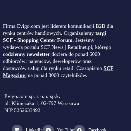
Firma Evigo.com jest liderem komunikacji B2B dla
rynku centrów handlowych. Organizujemy
targi
SCF - Shopping Center Forum
. Jesteśmy
wydawcą portalu SCF News | Retailnet.pl, którego
codzienny newsletter
dociera do ponad 6000
odbiorców: najemców, deweloperów oraz
dostawców usług dla rynku retail. Czasopismo
SCF
Magazine
ma ponad 3000 czytelników.
Evigo.com sp. z o.o. sp.k.
ul. Klimczaka 1, 02-797 Warszawa
NIP 5252633492
LinkedIn
YouTube
Facebook