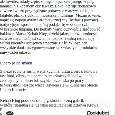
ale również rolady z pieczonego mięsa zawijanego w pitę,
lahmacun z kebabem czy lawasz. Lokal oferuje dodatkowo
zawsze świeżo przyrządzane potrawy z warzyw, takie jak
falafele, placki z cukinii, moussaka i hummus. Można również
napić się napoju ayran i aromatycznej cay (herbata) parzonej
tradycyjnym sposobem, którą podaje się w szklaneczkach
w kształcie tulipana. Do herbaty warto oczywiście spróbować
baklawę. Marka Kebab King, dzięki jakości i różnorodności
serwowanych dań jest świetnie rozpoznawalną restauracją
wśród klientów lubiących smacznie zjeść. W lokalach
wszystkie dania przygotowywane są z własnych produktów
najwyższej jakości.
Libero pełne smaku
Świeżo robione sushi, wege kuchnia, pizza z pieca, kultowy
fast food, olbrzymia porcja rzemieślniczych lodów, lunch
ze znajomymi, deser lub szybka przekąska po pracy –
to wszystko i jeszcze więcej zawiera się w kulinarnej ofercie
Libero Katowice.
Kebab King poszerza ofertę gastronomiczną galerii,
w której znajdują się już takie restauracje jak Zdrowa Krowa,
Food&Ball, MacDonald’s, Kofuku Sushi, KFC, Lodomania,
Pizza Hut czy Mihiderka. Siedemnaście konceptów