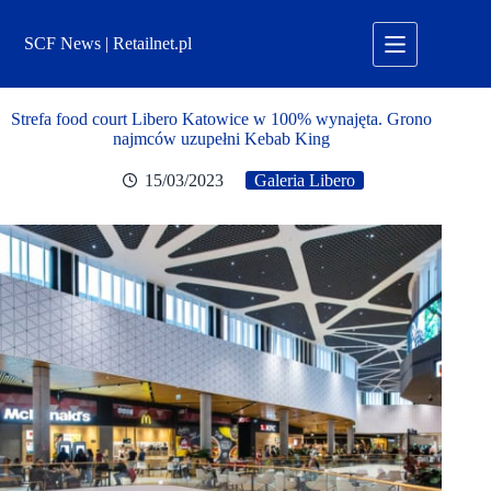
Przejdź
do
SCF News | Retailnet.pl
treści
Strefa food court Libero Katowice w 100% wynajęta. Grono
najmców uzupełni Kebab King
15/03/2023
Galeria Libero