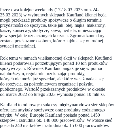
Przez dwa kolejne weekendy (17-18.03.2023 oraz 24-
25.03.2023) w wybranych sklepach Kaufland klienci będą
mogli przekazać produkty spożywcze o długim terminie
przydatności do spożycia, takie jak: olej, mąka, makarony,
kasze, konserwy, słodycze, kawa, herbata, umieszczając
je w specjalnie oznaczonych koszach. Zgromadzone dary
zostaną przekazane osobom, które znajdują się w trudnej
sytuacji materialnej.
Rok temu w ramach wielkanocnej akcji w sklepach Kaufland
klienci podarowali potrzebującym ponad 10 ton produktów
spożywczych. Również Kaufland angażuje się w pomoc
najuboższym, regularnie przekazując produkty,
których nie może już sprzedać, ale które wciąż nadają się
do spożycia, za pośrednictwem organizacji pożytku
publicznego. Wartość przekazanych produktów w okresie
od marca 2022 do lutego 2023 wyniosła ponad 10 mln zł.
Kaufland to odnosząca sukcesy międzynarodowa sieć sklepów
oferująca artykuły spożywcze oraz produkty codziennego
użytku. W całej Europie Kaufland posiada ponad 1450
sklepów i zatrudnia ok. 148 000 pracowników. W Polsce sieć
posiada 240 marketów i zatrudnia ok. 15 000 pracowników.