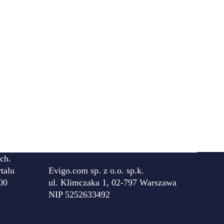
ch.
talu
Evigo.com sp. z o.o. sp.k.
00
ul. Klimczaka 1, 02-797 Warszawa
NIP 5252633492