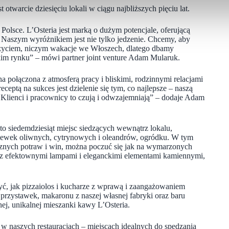
otwarcie dziesięciu lokali w ciągu najbliższych pięciu lat.
olsce. L’Osteria jest marką o dużym potencjale, oferującą
 Naszym wyróżnikiem jest nie tylko jedzenie. Chcemy, aby
zeżyciem, niczym wakacje we Włoszech, dlatego dbamy
skim rynku” – mówi partner joint venture Adam Mularuk.
a połączona z atmosferą pracy i bliskimi, rodzinnymi relacjami
eptą na sukces jest dzielenie się tym, co najlepsze – naszą
. Klienci i pracownicy to czują i odwzajemniają” – dodaje Adam
to siedemdziesiąt miejsc siedzących wewnątrz lokalu,
rzewek oliwnych, cytrynowych i oleandrów, ogródku. W tym
sznych potraw i win, można poczuć się jak na wymarzonych
, z efektownymi lampami i eleganckimi elementami kamiennymi,
yć, jak pizzaiolos i kucharze z wprawą i zaangażowaniem
przystawek, makaronu z naszej własnej fabryki oraz baru
ej, unikalnej mieszanki kawy L’Osteria.
ę w naszych restauracjach – miejscach idealnych do spędzania