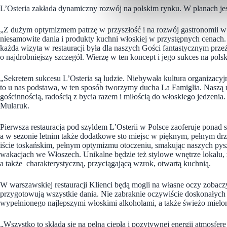
L’Osteria zakłada dynamiczny rozwój na polskim rynku. W planach jest 
„Z dużym optymizmem patrzę w przyszłość i na rozwój gastronomii w P
niesamowite dania i produkty kuchni włoskiej w przystępnych cenach.
każda wizyta w restauracji była dla naszych Gości fantastycznym pr
o najdrobniejszy szczegół. Wierzę w ten koncept i jego sukces na pol
„Sekretem sukcesu L’Osteria są ludzie. Niebywała kultura organizacyjn
to u nas podstawa, w ten sposób tworzymy ducha La Famiglia. Naszą rec
gościnnością, radością z bycia razem i miłością do włoskiego jedzenia
Mularuk.
Pierwsza restauracja pod szyldem L’Osterii w Polsce zaoferuje ponad s
a w sezonie letnim także dodatkowe sto miejsc w pięknym, pełnym d
iście toskańskim, pełnym optymizmu otoczeniu, smakując naszych py
wakacjach we Włoszech. Unikalne będzie też stylowe wnętrze lokalu
a także charakterystyczną, przyciągającą wzrok, otwartą kuchnią.
W warszawskiej restauracji Klienci będą mogli na własne oczy zobacz
przygotowują wszystkie dania. Nie zabraknie oczywiście doskonałych 
wypełnionego najlepszymi włoskimi alkoholami, a także świeżo mielon
„Wszystko to składa się na pełną ciepła i pozytywnej energii atmosfer