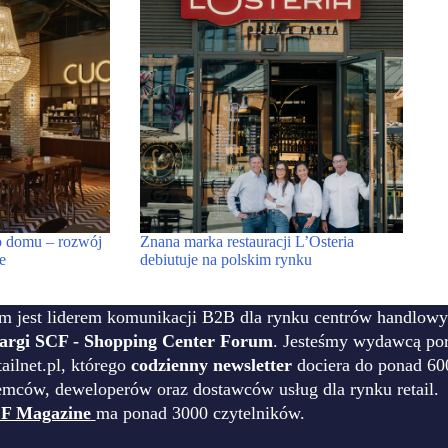
do domu – rozwój
Znana marka restauracji L’Osteria
e
debiutuje na polskim rynku
m jest liderem komunikacji B2B dla rynku centrów handlowy
targi SCF - Shopping Center Forum
. Jesteśmy wydawcą por
ilnet.pl, którego
codzienny newsletter
dociera do ponad 60
emców, deweloperów oraz dostawców usług dla rynku retail.
F Magazine
ma ponad 3000 czytelników.