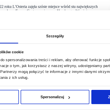
022 roku L’Osteria zajęła szóste miejsce wśród stu największych
zynarodowe Forum Gastronomiczne w Hamburgu. W minionym
cnie L’Osteria ma 33 franczyzobiorców i partnerów w siedmiu
Win, prywatnej firmy inwestycyjnej specjalizującej się
łożyciele L’Osteria, Klaus Rader i Friedemann Findeis,
 2023 L’Osteria planuje poszerzyć swoją działalność o kolejne
Szczegóły
e z Adamem Mularukiem (Atena Capital) na wprowadzenie
 plików cookie
ymy się, że wspólnie z Adamem Mularukiem, który od razu
do spersonalizowania treści i reklam, aby oferować funkcje sp
dealnie pasuje także do La Famiglia – jak określamy zespół
ormacje o tym, jak korzystasz z naszej witryny, udostępniamy p
ruje się w biznesie. Jesteśmy głęboko przekonani,
ej marki” – wyjaśnia Mirko Silz, dyrektor generalny
Partnerzy mogą połączyć te informacje z innymi danymi otrzym
nia z ich usług.
 doświadczenie w branży gastronomicznej. Jako Chief
KFC, Burger King, Pizza Hut i Starbucks, gdzie odpowiadał
ucks odegrał ważną rolę w rozwoju firmy – za jego kadencji
Spersonalizuj
Z
ż dla IKEA jako Country Sales Director Polska i Store Director
wie. Był również Food Service Directorem.