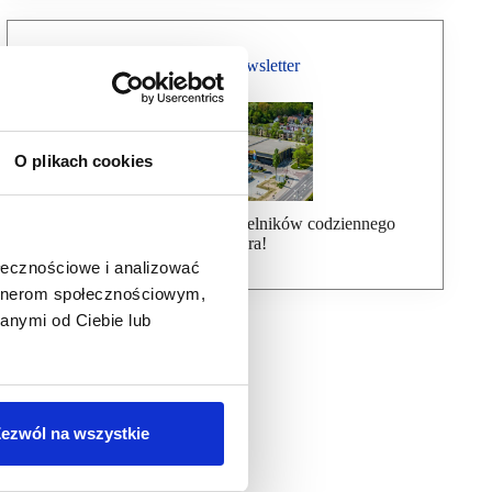
Bezpłatny Newsletter
O plikach cookies
Dołącz do ponad 7000 czytelników codziennego
newslettera!
ołecznościowe i analizować
artnerom społecznościowym,
anymi od Ciebie lub
ezwól na wszystkie