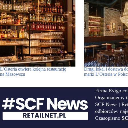
L’Osteria otwiera kolejna restaurację
Drugi lokal i dostawa 
na Mazowszu
marki L’Osteria w Polsc
Firma Evigo.co
Organizujemy
SCF News | Reta
odbiorców: naj
Czasopismo
SC