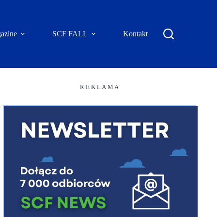
azine
SCF FALL
Kontakt
R E K L A M A