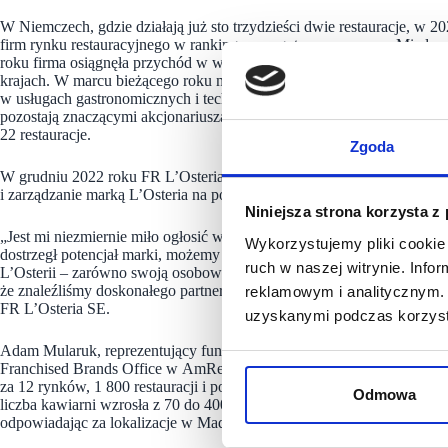
W Niemczech, gdzie działają już sto trzydzieści dwie restauracje, w 2
firm rynku restauracyjnego w rankingu przygotowywanym na Międ
roku firma osiągnęła przychód w wysokości 320,9 milionów euro. Obe
krajach. W marcu bieżącego roku marka trafiła do portfela funduszu Mc
w usługach gastronomicznych i technologii żywności. Równocześnie Za
pozostają znaczącymi akcjonariuszami mniejszościowymi firmy. W roku
22 restauracje.
Zgoda
W grudniu 2022 roku FR L’Osteria SE podpisała umowę joint ventur
i zarządzanie marką L’Osteria na polskim rynku.
Niniejsza strona korzysta z
„Jest mi niezmiernie miło ogłosić wejście L’Osteria do Polski. Ciesz
Wykorzystujemy pliki cookie 
dostrzegł potencjał marki, możemy wkroczyć na kolejny rynek. Adam i
ruch w naszej witrynie. Inf
L’Osterii – zarówno swoją osobowością, jak i wartościami, którymi kie
że znaleźliśmy doskonałego partnera i fantastycznego ambasadora nasz
reklamowym i analitycznym. 
FR L’Osteria SE.
uzyskanymi podczas korzysta
Adam Mularuk, reprezentujący fundusz Arena Capital, ma wieloletnie
Franchised Brands Office w AmRest, pracował dla takich marek jak: 
za 12 rynków, 1 800 restauracji i ponad 18 000 pracowników. W Starb
Odmowa
liczba kawiarni wzrosła z 70 do 400 w ośmiu krajach. Pracował równie
odpowiadając za lokalizacje w Madrycie, Barcelonie, Jankach, Warsza