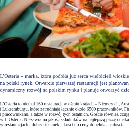
L’Osteria – marka, która podbiła już serca wielbicieli włosk
na polski rynek. Otwarcie pierwszej restauracji jest planow
dynamiczny rozwój na polskim rynku i planuje otworzyć dziesi
L’Osteria to niemal 160 restauracji w ośmiu krajach – Niemczech, Austr
i Luksemburgu, które zatrudniają łącznie około 6500 pracowników. F
i pracownikami, a także w rozwój tych ostatnich. Goście również czują
w L’Osteria. Niezawodna jakość składników na najlepszą pizzę i mak
w restauracjach i dobry stosunek jakości do ceny dopełniają całości.