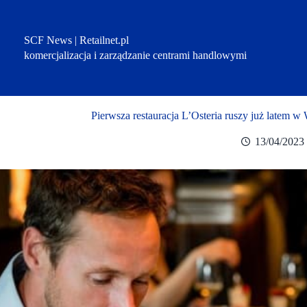
Przejdź
do
treści
SCF News | Retailnet.pl
komercjalizacja i zarządzanie centrami handlowymi
Pierwsza restauracja L’Osteria ruszy już latem w
13/04/2023