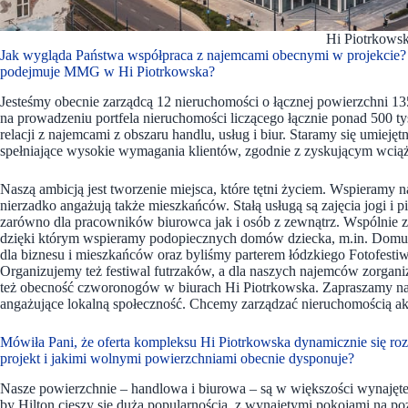
Hi Piotrkows
Jak wygląda Państwa współpraca z najemcami obecnymi w projekcie? 
podejmuje MMG w Hi Piotrkowska?
Jesteśmy obecnie zarządcą 12 nieruchomości o łącznej powierzchni 1
na prowadzeniu portfela nieruchomości liczącego łącznie ponad 500 
relacji z najemcami z obszaru handlu, usług i biur. Staramy się umiejęt
spełniające wysokie wymagania klientów, zgodnie z zyskującym wciąż 
Naszą ambicją jest tworzenie miejsca, które tętni życiem. Wspieramy
nierzadko angażują także mieszkańców. Stałą usługą są zajęcia jogi i p
zarówno dla pracowników biurowca jak i osób z zewnątrz. Wspólnie z
dzięki którym wspieramy podopiecznych domów dziecka, m.in. Dom
dla biznesu i mieszkańców oraz byliśmy parterem łódzkiego Fotofestiw
Organizujemy też festiwal futrzaków, a dla naszych najemców zorga
też obecność czworonogów w biurach Hi Piotrkowska. Zapraszamy na w
angażujące lokalną społeczność. Chcemy zarządzać nieruchomością ak
Mówiła Pani, że oferta kompleksu Hi Piotrkowska dynamicznie się rozw
projekt i jakimi wolnymi powierzchniami obecnie dysponuje?
Nasze powierzchnie – handlowa i biurowa – są w większości wynaję
by Hilton cieszy się dużą popularnością, z wynajętymi pokojami na