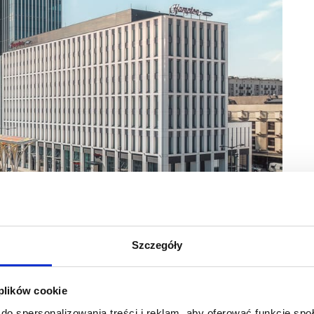
ka Łódź
Szczegóły
ksowej oferty, która skutecznie integruje biura, hotele, handel
apie planowania. Projektowanie budynku handlowo-usługowego
 plików cookie
ntekście przemieszczania się pieszych. W przypadku
najpopularniejszym węźle przesiadkowym w mieście –
do spersonalizowania treści i reklam, aby oferować funkcje sp