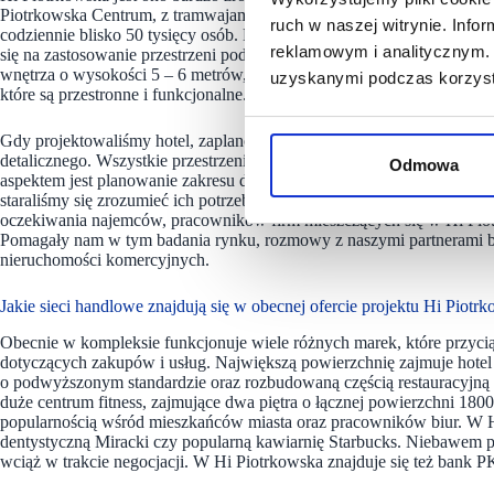
Piotrkowska Centrum, z tramwajami i autobusami oraz intensywnym
ruch w naszej witrynie. Inf
codziennie blisko 50 tysięcy osób. Dlatego tu w Łodzi – w przyziem
reklamowym i analitycznym. 
się na zastosowanie przestrzeni podwójnej wysokości, co daje większą 
wnętrza o wysokości 5 – 6 metrów, piękne antresole i dobrze przemyś
uzyskanymi podczas korzysta
które są przestronne i funkcjonalne.
Gdy projektowaliśmy hotel, zaplanowaliśmy lobby na pierwszym piętrze
detalicznego. Wszystkie przestrzenie poniżej pierwszego piętra zos
Odmowa
aspektem jest planowanie zakresu dostępnych usług. Przed zawarciem
staraliśmy się zrozumieć ich potrzeby. Działy biurowy i handlowy ściś
oczekiwania najemców, pracowników firm mieszczących się w Hi Piot
Pomagały nam w tym badania rynku, rozmowy z naszymi partnerami bi
nieruchomości komercyjnych.
Jakie sieci handlowe znajdują się w obecnej ofercie projektu Hi Piotrk
Obecnie w kompleksie funkcjonuje wiele różnych marek, które przyci
dotyczących zakupów i usług. Największą powierzchnię zajmuje hote
o podwyższonym standardzie oraz rozbudowaną częścią restauracyjną i
duże centrum fitness, zajmujące dwa piętra o łącznej powierzchni 18
popularnością wśród mieszkańców miasta oraz pracowników biur. W Hi
dentystyczną Miracki czy popularną kawiarnię Starbucks. Niebawem pl
wciąż w trakcie negocjacji. W Hi Piotrkowska znajduje się też bank