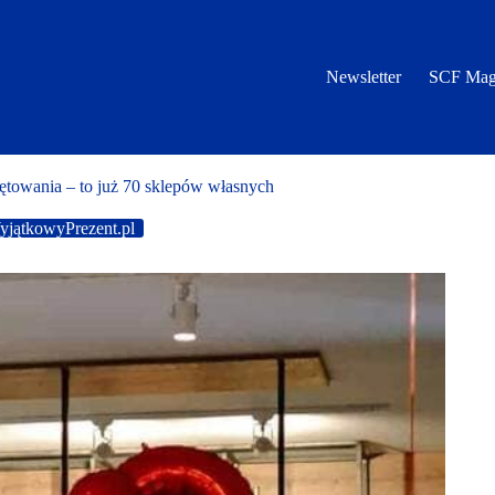
Newsletter
SCF Mag
towania – to już 70 sklepów własnych
yjątkowyPrezent.pl