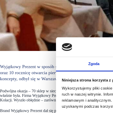
Zgoda
Wyjątkowy Prezent w sposób szczególny celebrował dwie okaz
oraz 10 rocznicę otwarcia pierwszego sklepu stacjonarnego. 
koncepty, odbył się w Warszawie, w restauracji Mokolove.
Niniejsza strona korzysta z
Wykorzystujemy pliki cookie 
Podwójna okazja – 70 sklep w sieci własnej i rocznica otwarcia pierws
ruch w naszej witrynie. Inf
właśnie była. Firma Wyjątkowy Prezent przygotowała połączenie swoi
Kolacji. Wyszło obłędnie – zarówno pod względem zabawy, jak i jedze
reklamowym i analitycznym. 
uzyskanymi podczas korzysta
Brand Wyjątkowy Prezent dał się poznać jako firma, która odważnie 