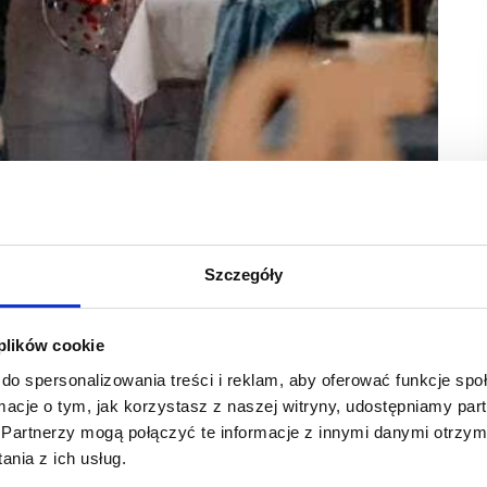
Szczegóły
je – otwarcie 70 sklepu w swojej sieci własnej
Specjalnie przygotowany event, łączący dwa kulinarne
 plików cookie
do spersonalizowania treści i reklam, aby oferować funkcje sp
zego sklepu sprawiły, że celebracja musiała być huczna. I taka
ormacje o tym, jak korzystasz z naszej witryny, udostępniamy p
ch dwóch projektów kulinarnych – Shitty Dinner i Magicznej
nia.
Partnerzy mogą połączyć te informacje z innymi danymi otrzym
nia z ich usług.
stawia na niekonwencjonalne rozwiązania – wprowadzenie