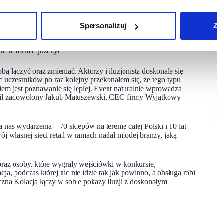
o tylko część rozwiązań, na które zdecydowano się
Spersonalizuj
Z
owych na terenie całego kraju, a od otwarcia pierwszego
ejścia. I jak przystało na tak doświadczoną firmę – udało się.
ów w formie przeżyć.
bą łączyć oraz zmieniać. Aktorzy i iluzjonista doskonale się
ąc uczestników po raz kolejny przekonałem się, że tego typu
em jest poznawanie się lepiej. Event naturalnie wprowadza
mówił zadowolony Jakub Matuszewski, CEO firmy Wyjątkowy
 nas wydarzenia – 70 sklepów na terenie całej Polski i 10 lat
j własnej sieci retail w ramach nadal młodej branży, jaką
oraz osoby, które wygrały wejściówki w konkursie,
a, podczas której nic nie idzie tak jak powinno, a obsługa robi
czna Kolacja łączy w sobie pokazy iluzji z doskonałym