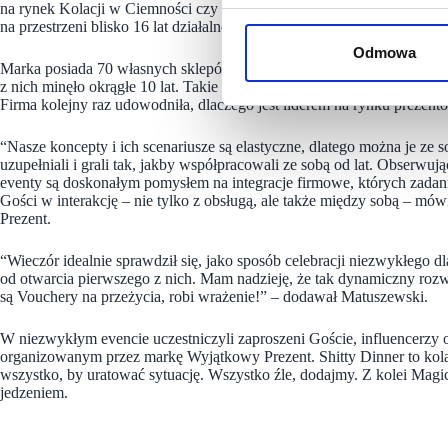
na rynek Kolacji w Ciemności czy samoobsługowych Voucheromatów t
na przestrzeni blisko 16 lat działalności.
Odmowa
Marka posiada 70 własnych sklepów, umieszczonych w galeriach handl
z nich minęło okrągłe 10 lat. Takie okazje wymagały odpowiedniego pod
Firma kolejny raz udowodniła, dlaczego jest liderem na rynku prezent
“Nasze koncepty i ich scenariusze są elastyczne, dlatego można je ze so
uzupełniali i grali tak, jakby współpracowali ze sobą od lat. Obserwuj
eventy są doskonałym pomysłem na integracje firmowe, których zadani
Gości w interakcję – nie tylko z obsługą, ale także między sobą – 
Prezent.
“Wieczór idealnie sprawdził się, jako sposób celebracji niezwykłego dla
od otwarcia pierwszego z nich. Mam nadzieję, że tak dynamiczny rozwó
są Vouchery na przeżycia, robi wrażenie!” – dodawał Matuszewski.
W niezwykłym evencie uczestniczyli zaproszeni Goście, influencerzy 
organizowanym przez markę Wyjątkowy Prezent. Shitty Dinner to kolacj
wszystko, by uratować sytuację. Wszystko źle, dodajmy. Z kolei Magi
jedzeniem.