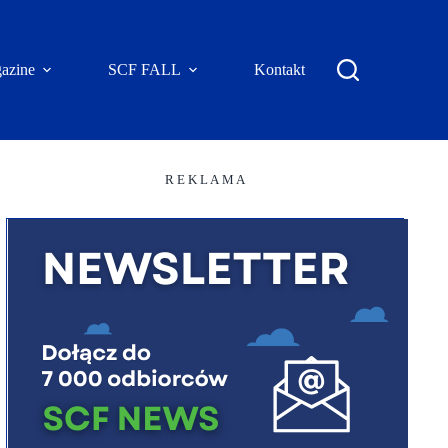
azine
SCF FALL
Kontakt
R E K L A M A