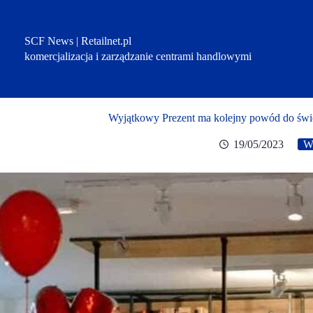
Przejdź
do
treści
SCF News | Retailnet.pl
komercjalizacja i zarządzanie centrami handlowymi
Wyjątkowy Prezent ma kolejny powód do świę
19/05/2023
W