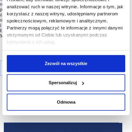
oraz Posnania w Poznaniu. APSYS Polska zarządza obecnie
analizować ruch w naszej witrynie. Informacje o tym, jak
ponad 1 000 000 mkw. GLA w 23 obiektach handlowych
korzystasz z naszej witryny, udostępniamy partnerom
zlokalizowanych w 18 największych miastach w kraju
oraz biurowcem Arkada Business Park w Bydgoszczy
społecznościowym, reklamowym i analitycznym.
i kompleksem biurowym React zlokalizowanym w centrum
Partnerzy mogą połączyć te informacje z innymi danymi
Łodzi. Apsys prowadzi także inwestycję mieszkaniową – Solea
otrzymanymi od Ciebie lub uzyskanymi podczas
Mieszkania przy Wyścigach na warszawskim Mokotowie.
korzystania z ich usług.
Zezwól na wszystkie
Spersonalizuj
Odmowa
R E K L A M A