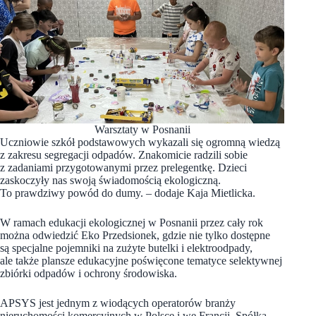
Warsztaty w Posnanii
Uczniowie szkół podstawowych wykazali się ogromną wiedzą
z zakresu segregacji odpadów. Znakomicie radzili sobie
z zadaniami przygotowanymi przez prelegentkę. Dzieci
zaskoczyły nas swoją świadomością ekologiczną.
To prawdziwy powód do dumy. – dodaje Kaja Mietlicka.
W ramach edukacji ekologicznej w Posnanii przez cały rok
można odwiedzić Eko Przedsionek, gdzie nie tylko dostępne
są specjalne pojemniki na zużyte butelki i elektroodpady,
ale także plansze edukacyjne poświęcone tematyce selektywnej
zbiórki odpadów i ochrony środowiska.
APSYS jest jednym z wiodących operatorów branży
nieruchomości komercyjnych w Polsce i we Francji. Spółka