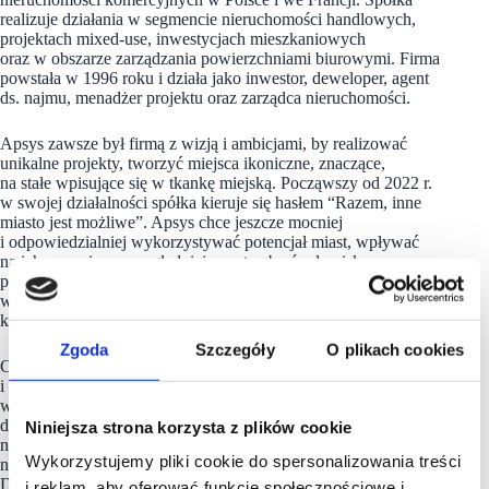
realizuje działania w segmencie nieruchomości handlowych,
projektach mixed-use, inwestycjach mieszkaniowych
oraz w obszarze zarządzania powierzchniami biurowymi. Firma
powstała w 1996 roku i działa jako inwestor, deweloper, agent
ds. najmu, menadżer projektu oraz zarządca nieruchomości.
Apsys zawsze był firmą z wizją i ambicjami, by realizować
unikalne projekty, tworzyć miejsca ikoniczne, znaczące,
na stałe wpisujące się w tkankę miejską. Począwszy od 2022 r.
w swojej działalności spółka kieruje się hasłem “Razem, inne
miasto jest możliwe”. Apsys chce jeszcze mocniej
i odpowiedzialniej wykorzystywać potencjał miast, wpływać
na ich przemiany uwzględniając potrzeby środowiskowe,
pobudzać rozwój społeczny i ekonomiczny, a ponadto
wspólnie, w oparciu o dialog z interesariuszami, tworzyć
komfortowe otoczenie dla ludzi.
Zgoda
Szczegóły
O plikach cookies
Celem strategicznym firmy jest zmiana miast na lepsze
i tworzenie wyjątkowych miejsc, dzięki którym życie
wszystkich staje się piękniejsze. Dzięki wieloletniemu
doświadczeniu i specjalistycznej wiedzy wszystkie działania,
Niniejsza strona korzysta z plików cookie
niezależnie od wielkości i lokalizacji poszczególnych
Wykorzystujemy pliki cookie do spersonalizowania treści
nieruchomości, są dopasowane do potrzeb klienta.
Do największych inwestycji firmy należą Manufaktura w Łodzi
i reklam, aby oferować funkcje społecznościowe i