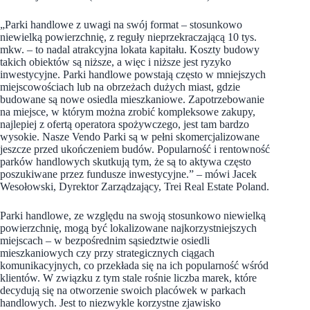
„Parki handlowe z uwagi na swój format – stosunkowo
niewielką powierzchnię, z reguły nieprzekraczającą 10 tys.
mkw. – to nadal atrakcyjna lokata kapitału. Koszty budowy
takich obiektów są niższe, a więc i niższe jest ryzyko
inwestycyjne. Parki handlowe powstają często w mniejszych
miejscowościach lub na obrzeżach dużych miast, gdzie
budowane są nowe osiedla mieszkaniowe. Zapotrzebowanie
na miejsce, w którym można zrobić kompleksowe zakupy,
najlepiej z ofertą operatora spożywczego, jest tam bardzo
wysokie. Nasze Vendo Parki są w pełni skomercjalizowane
jeszcze przed ukończeniem budów. Popularność i rentowność
parków handlowych skutkują tym, że są to aktywa często
poszukiwane przez fundusze inwestycyjne.” – mówi Jacek
Wesołowski, Dyrektor Zarządzający, Trei Real Estate Poland.
Parki handlowe, ze względu na swoją stosunkowo niewielką
powierzchnię, mogą być lokalizowane najkorzystniejszych
miejscach – w bezpośrednim sąsiedztwie osiedli
mieszkaniowych czy przy strategicznych ciągach
komunikacyjnych, co przekłada się na ich popularność wśród
klientów. W związku z tym stale rośnie liczba marek, które
decydują się na otworzenie swoich placówek w parkach
handlowych. Jest to niezwykle korzystne zjawisko