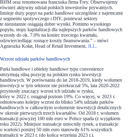
BHM oraz renomowana francuska firma Frey. Obserwujemy
również aktywny udział polskich inwestorów prywatnych.
Istnieje duży popyt na parki handlowe szczególnie z najemcami
z segmentu spożywczego i DIY, ponieważ sektory
te nieustannie osiągają dobre wyniki. Pomimo wysokiego
popytu, stopy kapitalizacji dla najlepszych parków handlowych
wzrosły do ok. 7.0% na koniec trzeciego kwartału,
odzwierciedlając rosnące koszty finansowania.” – mówi
Agnieszka Kołat, Head of Retail Investment,
JLL.
Wzrost udziału parków handlowych
Parki handlowe i obiekty handlowe typu convenience
utrzymują silną pozycję na polskim rynku inwestycji
handlowych. W porównaniu do lat 2018-2019, kiedy wolumen
inwestycji w tym sektorze nie przekraczał 5%, lata 2020-2022
przyniosły znaczący wzrost ich udziału w rynku,
który w 2022 r. osiągnął poziom 19%. Co więcej, w 2023 r.
odnotowano kolejny wzrost do blisko 54% udziału parków
handlowych w całkowitym wolumenie inwestycji detalicznych
w okresie pierwszych trzech kwartałów. Od 2018 r. wolumen
transakcji powyżej 100 mln euro w Polsce spada (z wyjątkiem
roku 2022). Mniejsze transakcje umocniły rynek, a transakcje
o wartości poniżej 50 mln euro stanowiły 61% wszystkich
transakcji w 2023 r. (do końca września 2023 r.).