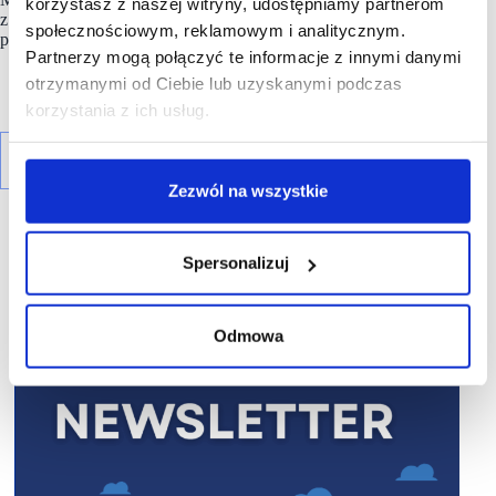
korzystasz z naszej witryny, udostępniamy partnerom
z grupy LPP. Transakcja jest dowodem na to, że dobrze
społecznościowym, reklamowym i analitycznym.
prosperujące parki handlowe są wciąż na radarze inwestorów.
Partnerzy mogą połączyć te informacje z innymi danymi
otrzymanymi od Ciebie lub uzyskanymi podczas
korzystania z ich usług.
Zezwól na wszystkie
Spersonalizuj
R E K L A M A
Odmowa