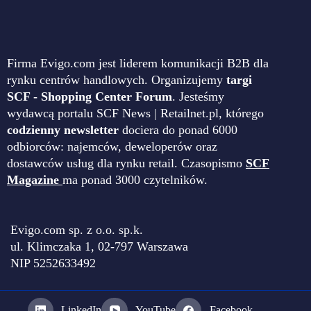
Firma Evigo.com jest liderem komunikacji B2B dla
rynku centrów handlowych. Organizujemy
targi
SCF - Shopping Center Forum
. Jesteśmy
wydawcą portalu SCF News | Retailnet.pl, którego
codzienny newsletter
dociera do ponad 6000
odbiorców: najemców, deweloperów oraz
dostawców usług dla rynku retail. Czasopismo
SCF
Magazine
ma ponad 3000 czytelników.
Evigo.com sp. z o.o. sp.k.
ul. Klimczaka 1, 02-797 Warszawa
NIP 5252633492
LinkedIn
YouTube
Facebook