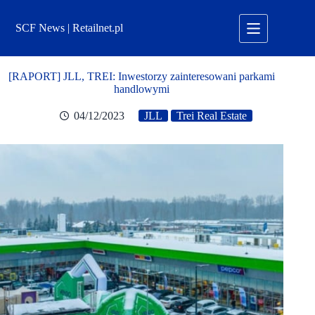
Przejdź
do
SCF News | Retailnet.pl
treści
[RAPORT] JLL, TREI: Inwestorzy zainteresowani parkami
handlowymi
04/12/2023
JLL
Trei Real Estate