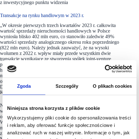
z inwestycyjnego punktu widzenia
Transakcje na rynku handlowym w 2023 r.
„W okresie pierwszych trzech kwartałów 2023 r. całkowita
wartość sprzedaży nieruchomości handlowych w Polsce
wyniosła blisko 402 mln euro, co stanowiło zaledwie 49%
wartości sprzedaży analogicznego okresu roku poprzedniego
(822 mln euro). Należy jednak zauważyć, że na wysoki
wolumen z 2022 r. wpływ miały przede wszystkim dwie
transakcje wynikające ze stworzenia spółek joint-venture
przez EPP, obejmujące 20 centrów handlowych, dwa parki
handlowe i trzy budynki biurowe, o łącznej wartości ok. 600
milionów euro. W I-III kw. 2023 r. na rynku handlowym
odnotowano 20 transakcji obejmujących łącznie 30 aktywów.
Zgoda
Szczegóły
O plikach cookies
Dodatkowo w toku są większe transakcje.- dodaje Agnieszka
Kołat.
Największą transakcją handlową odnotowaną dotychczas
Niniejsza strona korzysta z plików cookie
w 2023 r. była sprzedaż przez INGKA do Frey gdańskiego
obiektu Matarnia Park Handlowy za około 103 mln euro.
Wykorzystujemy pliki cookie do spersonalizowania treści
W parku handlowym o łącznej powierzchni GLA ok. 51 500
i reklam, aby oferować funkcje społecznościowe i
mkw. zlokalizowanym w sąsiedztwie sklepu IKEA (wyłączony
analizować ruch w naszej witrynie. Informacje o tym, jak
z transakcji) operują m.in. takie marki jak: Auchan, Media
Markt, RTV Euro AGD, OBI, H&M, New Yorker, czy marki