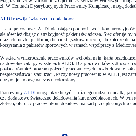
Magazynierzy w Mroźni oraz Operatorzy Wózków Widłowych mogą za
zł. W Centrach Dystrybucyjnych Pracownicy Kompletacji mogą dodatk
ALDI rozwija świadczenia dodatkowe
– Jako pracodawca ALDI nieustająco podnosi swoją konkurencyjność 
ale również dbając o atrakcyjność pakietu świadczeń. Sieć oferuje m.
oraz ich rodzin, platformę do nauki języków obcych, ubezpieczenie n
korzystania z pakietów sportowych w ramach współpracy z Medicover
W skład wynagrodzenia pracowników wchodzi m.in. karta przedpłacon
na dowolne zakupy w sklepach ALDI. Dla pracowników z dłuższym s
posiada również program poleceń pracowniczych i rozbudowany pakie
bezpieczeństwa i stabilizacji, każdy nowy pracownik w ALDI jest zat
otrzymuje umowę na czas nieokreślony.
Pracownicy
ALDI
mogą także liczyć na różnego rodzaju dodatki, jak 
czy dodatkowe świąteczne doładowania kart przedpłaconych. W tym rok
złotych, oferując pracownikom doładowania kart przedpłaconych o do