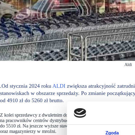
Aldi
.Od stycznia 2024 roku
ALDI
zwiększa atrakcyjność zatrudn
stanowiskach w obszarze sprzedaży. Po zmianie początkują
od 4910 zł do 5260 zł brutto.
Z kolei sprzedawcy z dwuletnim doświadczeniem mogą liczyć na zarob
na pracowników centrów dystrybucyjnych – od stycznia magazynierzy 
do 5510 zł. Na jeszcze wyższe stawki mogą liczyć pracownicy dział
oraz magazynierzy w mroźni.
Zgoda