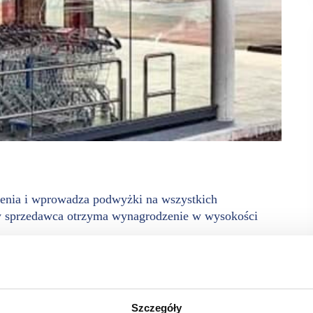
ienia i wprowadza podwyżki na wszystkich
cy sprzedawca otrzyma wynagrodzenie w wysokości
ki wysokości nawet 5660 zł brutto. Podwyżki czekają również
w zależności od doświadczenia będą zarabiać od 4910 zł
u technicznego, operatorzy wózków widłowych
Szczegóły