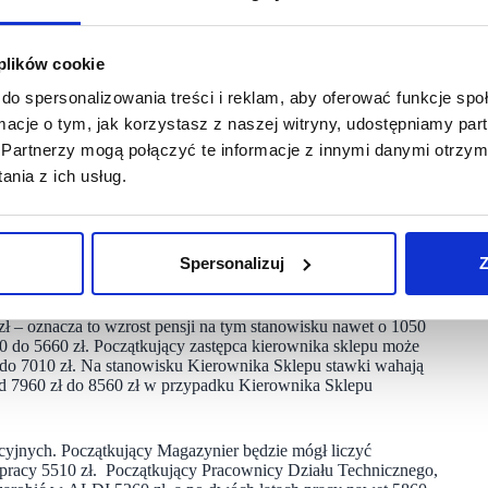
 ALDI Sp. z o.o. zdecydowali o wzroście wynagrodzeń
ędzie od stanowiska, regionu, a także stażu pracy. Łącznie
 plików cookie
do spersonalizowania treści i reklam, aby oferować funkcje sp
ności firmy i decydują o jej sukcesie. To przede wszystkim
ormacje o tym, jak korzystasz z naszej witryny, udostępniamy p
Dlatego w ALDI podnosimy naszą konkurencyjność na rynku
Partnerzy mogą połączyć te informacje z innymi danymi otrzym
dując angażujące i przyjazne środowisko pracy – mówi Anna
nia z ich usług.
 branży i co roku oferujemy pracownikom podwyżki
ej jest również i tym razem – w tym roku ALDI przeznaczy
Spersonalizuj
Z
a rynku. Zarobki pracowników w sklepach ALDI w styczniu
 – oznacza to wzrost pensji na tym stanowisku nawet o 1050
 do 5660 zł. Początkujący zastępca kierownika sklepu może
zł do 7010 zł. Na stanowisku Kierownika Sklepu stawki wahają
od 7960 zł do 8560 zł w przypadku Kierownika Sklepu
jnych. Początkujący Magazynier będzie mógł liczyć
pracy 5510 zł. Początkujący Pracownicy Działu Technicznego,