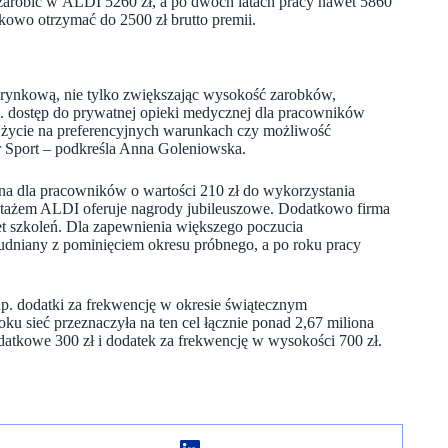
robić w ALDI 5260 zł, a po dwóch latach pracy nawet 5860
owo otrzymać do 2500 zł brutto premii.
rynkową, nie tylko zwiększając wysokość zarobków,
in. dostęp do prywatnej opieki medycznej dla pracowników
a życie na preferencyjnych warunkach czy możliwość
 Sport – podkreśla Anna Goleniowska.
a dla pracowników o wartości 210 zł do wykorzystania
tażem ALDI oferuje nagrody jubileuszowe. Dodatkowo firma
t szkoleń. Dla zapewnienia większego poczucia
rudniany z pominięciem okresu próbnego, a po roku pracy
np. dodatki za frekwencję w okresie świątecznym
u sieć przeznaczyła na ten cel łącznie ponad 2,67 miliona
datkowe 300 zł i dodatek za frekwencję w wysokości 700 zł.