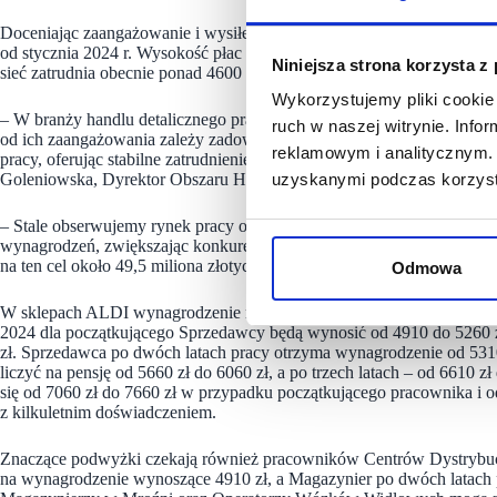
Doceniając zaangażowanie i wysiłek pracowników, Zarząd i Dyrekcja
od stycznia 2024 r. Wysokość płac pracowników sklepów uzależniona b
Niniejsza strona korzysta z
sieć zatrudnia obecnie ponad 4600 pracowników.
Wykorzystujemy pliki cookie 
– W branży handlu detalicznego pracownicy stanowią fundament działal
ruch w naszej witrynie. Inf
od ich zaangażowania zależy zadowolenie klientów i rozwój firmy. 
reklamowym i analitycznym. 
pracy, oferując stabilne zatrudnienie, atrakcyjne wynagrodzenie i bu
Goleniowska, Dyrektor Obszaru HR ALDI Polska.
uzyskanymi podczas korzysta
– Stale obserwujemy rynek pracy oraz stawki obowiązujące w naszej
wynagrodzeń, zwiększając konkurencyjność ALDI na rynku. Nie inacz
na ten cel około 49,5 miliona złotych – wyjaśnia.
Odmowa
W sklepach ALDI wynagrodzenie należy do jednych z najwyższych n
2024 dla początkującego Sprzedawcy będą wynosić od 4910 do 5260 zł
zł. Sprzedawca po dwóch latach pracy otrzyma wynagrodzenie od 5310
liczyć na pensję od 5660 zł do 6060 zł, a po trzech latach – od 6610 
się od 7060 zł do 7660 zł w przypadku początkującego pracownika i 
z kilkuletnim doświadczeniem.
Znaczące podwyżki czekają również pracowników Centrów Dystrybucy
na wynagrodzenie wynoszące 4910 zł, a Magazynier po dwóch latach 