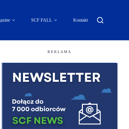
azine
SCF FALL
Kontakt
R E K L A M A