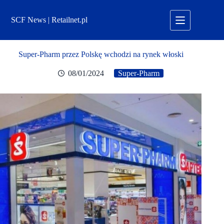
Przejdź
do
SCF News | Retailnet.pl
treści
Super-Pharm przez Polskę wchodzi na rynek włoski
08/01/2024
Super-Pharm