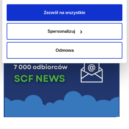
R E K L A M A
Zezwól na wszystkie
Spersonalizuj
Odmowa