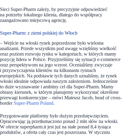
Sieci Super-Pharm zależy, by precyzyjnie odpowiedzieć
na potrzeby lokalnego klienta, dlatego do współpracy
zaangażowano miejscową agencję.
Super-Pharm: z ziemi polskiej do Włoch
– Wejście na włoski rynek poprzedzone było wieloma
analizami. Przede wszystkim pod uwagę wzięliśmy wielkość
oraz poziom rozwoju rynku w kategoriach, w których mamy
pozycję lidera w Polsce. Przyjrzeliśmy się sytuacji e-commerce
oraz perspektywom na jego wzrost. Ocenialiśmy zwyczaje
i przyzwyczajenia klientów na kilkunastu rynnach
europejskich. Na podstawie tych danych uznaliśmy, że rynek
włoski idealnie odpowiada naszym założeniom. Jednocześnie
to duże wyznawanie i ambitny cel dla Super-Pharm. Mamy
obrany kierunek, w którym planujemy wykorzystać określone
przewagi konkurencyjne – mówi Mateusz Jacob, head of cross-
border
Super-Pharm Poland.
Przygotowanie platformy było dużym przedsięwzięciem.
Opracowując ją przetłumaczono ponad 2 mln słów na włoski.
W ofercie superpharm.it jest już na stałe ponad 8,4 tysiąca
produktów, a oferta cały czas jest poszerzana. W styczniu