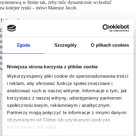
systemową w firmie tak, żeby móc dynamicznie wchodzić
na kolejne rynki – mówi Mateusz Jacob.
Tylko online
Dla sieci uruchomienie platformy to także duże wyzwanie
logistyczne oraz możliwość sprawdzenia sprawności
operacyjnej. Wysyłki zamówień realizowane są z polskiego
Zgoda
Szczegóły
O plikach cookies
magazynu firmy. Dostawy do klienta w 100 proc. realizowane
są przez włoską firmę kurierską BRT. Docelowy czas dostawy
to pomiędzy 3 a 5 dni roboczych. Sieć na obecną chwilę
nie ma planów otwierania punktów stacjonarnych
Niniejsza strona korzysta z plików cookie
we Włoszech.
Wykorzystujemy pliki cookie do spersonalizowania treści
i reklam, aby oferować funkcje społecznościowe i
analizować ruch w naszej witrynie. Informacje o tym, jak
korzystasz z naszej witryny, udostępniamy partnerom
społecznościowym, reklamowym i analitycznym.
Partnerzy mogą połączyć te informacje z innymi danymi
otrzymanymi od Ciebie lub uzyskanymi podczas
korzystania z ich usług.