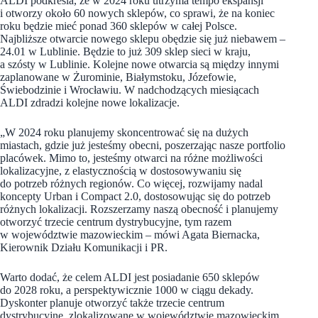
ALDI podkreśla, że w 2024 roku utrzyma tempo ekspansji
i otworzy około 60 nowych sklepów, co sprawi, że na koniec
roku będzie mieć ponad 360 sklepów w całej Polsce.
Najbliższe otwarcie nowego sklepu obędzie się już niebawem –
24.01 w Lublinie. Będzie to już 309 sklep sieci w kraju,
a szósty w Lublinie. Kolejne nowe otwarcia są między innymi
zaplanowane w Żurominie, Białymstoku, Józefowie,
Świebodzinie i Wrocławiu. W nadchodzących miesiącach
ALDI zdradzi kolejne nowe lokalizacje.
„W 2024 roku planujemy skoncentrować się na dużych
miastach, gdzie już jesteśmy obecni, poszerzając nasze portfolio
placówek. Mimo to, jesteśmy otwarci na różne możliwości
lokalizacyjne, z elastycznością w dostosowywaniu się
do potrzeb różnych regionów. Co więcej, rozwijamy nadal
koncepty Urban i Compact 2.0, dostosowując się do potrzeb
różnych lokalizacji. Rozszerzamy naszą obecność i planujemy
otworzyć trzecie centrum dystrybucyjne, tym razem
w województwie mazowieckim – mówi Agata Biernacka,
Kierownik Działu Komunikacji i PR.
Warto dodać, że celem ALDI jest posiadanie 650 sklepów
do 2028 roku, a perspektywicznie 1000 w ciągu dekady.
Dyskonter planuje otworzyć także trzecie centrum
dystrybucyjne, zlokalizowane w województwie mazowieckim,