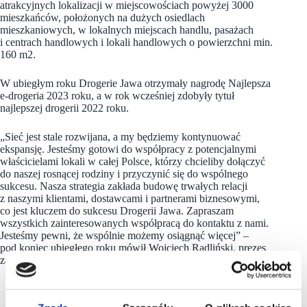
atrakcyjnych lokalizacji w miejscowościach powyżej 3000
mieszkańców, położonych na dużych osiedlach
mieszkaniowych, w lokalnych miejscach handlu, pasażach
i centrach handlowych i lokali handlowych o powierzchni min.
160 m2.
W ubiegłym roku Drogerie Jawa otrzymały nagrodę Najlepsza
e-drogeria 2023 roku, a w rok wcześniej zdobyły tytuł
najlepszej drogerii 2022 roku.
„Sieć jest stale rozwijana, a my będziemy kontynuować
ekspansję. Jesteśmy gotowi do współpracy z potencjalnymi
właścicielami lokali w całej Polsce, którzy chcieliby dołączyć
do naszej rosnącej rodziny i przyczynić się do wspólnego
sukcesu. Nasza strategia zakłada budowę trwałych relacji
z naszymi klientami, dostawcami i partnerami biznesowymi,
co jest kluczem do sukcesu Drogerii Jawa. Zapraszam
wszystkich zainteresowanych współpracą do kontaktu z nami.
Jesteśmy pewni, że wspólnie możemy osiągnąć więcej” –
pod koniec ubiegłego roku mówił Wojciech Radliński, prezes
zarządu
Drogerii Jawa
.