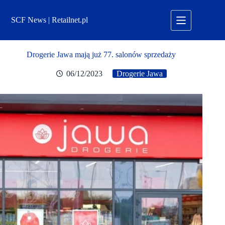
Przejdź
do
SCF News | Retailnet.pl
treści
Drogerie Jawa mają już 77. salonów sprzedaży
06/12/2023
Drogerie Jawa