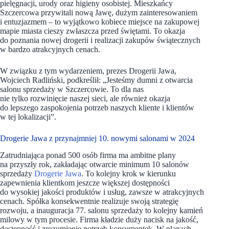
pielęgnacji, urody oraz higieny osobistej. Mieszkańcy
Szczercowa przywitali nową Jawę, dużym zainteresowaniem
i entuzjazmem – to wyjątkowo kobiece miejsce na zakupowej
mapie miasta cieszy zwłaszcza przed świętami. To okazja
do poznania nowej drogerii i realizacji zakupów świątecznych
w bardzo atrakcyjnych cenach.
W związku z tym wydarzeniem, prezes Drogerii Jawa,
Wojciech Radliński, podkreślił: „Jesteśmy dumni z otwarcia
salonu sprzedaży w Szczercowie. To dla nas
nie tylko rozwinięcie naszej sieci, ale również okazja
do lepszego zaspokojenia potrzeb naszych kliente i klientów
w tej lokalizacji”.
Drogerie Jawa z przynajmniej 10. nowymi salonami w 2024
Zatrudniająca ponad 500 osób firma ma ambitne plany
na przyszły rok, zakładając otwarcie minimum 10 salonów
sprzedaży
Drogerie Jawa
. To kolejny krok w kierunku
zapewnienia klientkom jeszcze większej dostępności
do wysokiej jakości produktów i usług, zawsze w atrakcyjnych
cenach. Spółka konsekwentnie realizuje swoją strategię
rozwoju, a inauguracja 77. salonu sprzedaży to kolejny kamień
milowy w tym procesie. Firma kładzie duży nacisk na jakość,
dostępność i zrozumienie potrzeb konsumentek. W planach