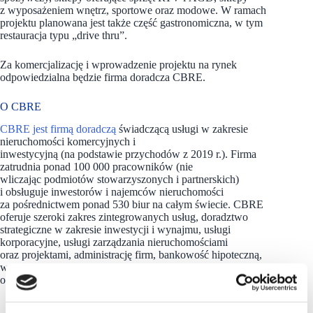
z wyposażeniem wnętrz, sportowe oraz modowe. W ramach
projektu planowana jest także część gastronomiczna, w tym
restauracja typu „drive thru”.
Za komercjalizację i wprowadzenie projektu na rynek
odpowiedzialna będzie firma doradcza CBRE.
O CBRE
CBRE jest firmą doradczą
świadczącą usługi w zakresie
nieruchomości komercyjnych i
inwestycyjną (na podstawie przychodów z 2019 r.). Firma
zatrudnia ponad 100 000 pracowników (nie
wliczając podmiotów stowarzyszonych i partnerskich)
i obsługuje inwestorów i najemców nieruchomości
za pośrednictwem ponad 530 biur na całym świecie. CBRE
oferuje szeroki zakres zintegrowanych usług, doradztwo
strategiczne w zakresie inwestycji i wynajmu, usługi
korporacyjne, usługi zarządzania nieruchomościami
oraz projektami, administrację firm, bankowość hipoteczną,
wyceny, usługi deweloperskie, usługi zarządzania inwestycjami
oraz usługi konsultingowe i analityczne.