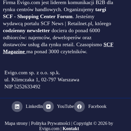
Firma Evigo.com jest liderem komunikacji B2B dla
rynku centrów handlowych. Organizujemy
targi
SCF - Shopping Center Forum
. Jesteśmy
wydawcą portalu SCF News | Retailnet.pl, którego
codzienny newsletter
dociera do ponad 6000
odbiorców: najemców, deweloperów oraz
dostawców usług dla rynku retail. Czasopismo
SCF
Magazine
ma ponad 3000 czytelników.
Evigo.com sp. z o.o. sp.k.
ul. Klimczaka 1, 02-797 Warszawa
NIP 5252633492
LinkedIn
YouTube
Facebook
Mapa strony
|
Polityka Prywatności
| Copyright © 2026 by
Evigo.com |
Kontakt