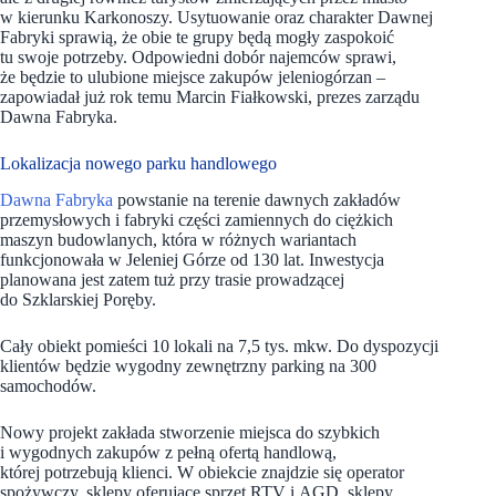
w kierunku Karkonoszy. Usytuowanie oraz charakter Dawnej
Fabryki sprawią, że obie te grupy będą mogły zaspokoić
tu swoje potrzeby. Odpowiedni dobór najemców sprawi,
że będzie to ulubione miejsce zakupów jeleniogórzan –
zapowiadał już rok temu Marcin Fiałkowski, prezes zarządu
Dawna Fabryka.
Lokalizacja nowego parku handlowego
Dawna Fabryka
powstanie na terenie dawnych zakładów
przemysłowych i fabryki części zamiennych do ciężkich
maszyn budowlanych, która w różnych wariantach
funkcjonowała w Jeleniej Górze od 130 lat. Inwestycja
planowana jest zatem tuż przy trasie prowadzącej
do Szklarskiej Poręby.
Cały obiekt pomieści 10 lokali na 7,5 tys. mkw. Do dyspozycji
klientów będzie wygodny zewnętrzny parking na 300
samochodów.
Nowy projekt zakłada stworzenie miejsca do szybkich
i wygodnych zakupów z pełną ofertą handlową,
której potrzebują klienci. W obiekcie znajdzie się operator
spożywczy, sklepy oferujące sprzęt RTV i AGD, sklepy