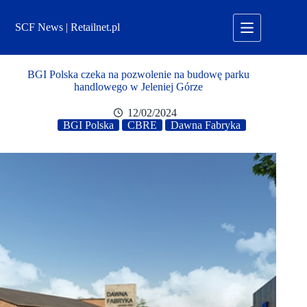
Przejdź
do
SCF News | Retailnet.pl
treści
BGI Polska czeka na pozwolenie na budowę parku
handlowego w Jeleniej Górze
12/02/2024
BGI Polska
CBRE
Dawna Fabryka