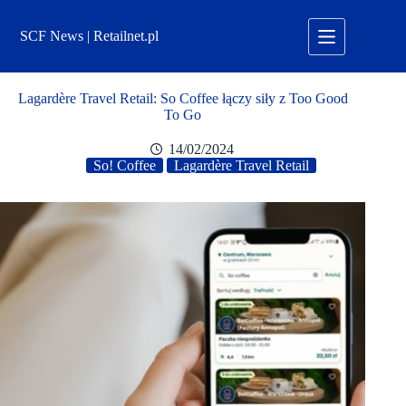
Przejdź
do
SCF News | Retailnet.pl
treści
Lagardère Travel Retail: So Coffee łączy siły z Too Good
To Go
14/02/2024
So! Coffee
Lagardère Travel Retail