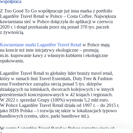
współpraca
Z Too Good To Go współpracuje już inna marka z portfolio
Lagardère Travel Retail w Polsce – Costa Coffee. Największa
kawiarniana sieć w Polsce dołączyła do aplikacji w czerwcu
2020 r. i dotąd przekazała przez nią ponad 370 tys. paczek
z żywnością.
Kawiarniane marki Lagardère Travel Retail
w Polsce mają
na koncie też inne inicjatywy ekologiczne – promują
m.in. kupowanie kawy z własnym kubkiem i ekologiczne
opakowania.
Lagardère Travel Retail to globalny lider branży travel retail,
który w ramach linii Travel Essentials, Duty Free & Fashion
oraz Foodservice zarządza siecią ponad 5 tys. sklepów
działających na lotniskach, dworcach kolejowych i w innych
przestrzeniach koncesjonowanych w 42 krajach i regionach.
W 2022 r. sprzedaż Grupy (100%) wyniosła 5,2 mld euro.
W Polsce Lagardère Travel Retail działa od 1997 r. – do 2015 r.
jako HDS Polska – i rozwija się także w lokalizacjach typowo
handlowych (centra, ulice, parki handlowe itd.).
W sumie Lagardère Travel Retail w Polsce zarządza siecią ok.