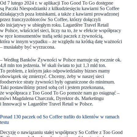
Od 7 lutego 2024 r. w aplikacji Too Good To Go dostępne
są Paczki Niespodzianki z kilkudziesięciu kawiarni So Coffee
działających poza lotniskami, a także z kawiarni prowadzonej
przez franczyzobiorców So Coffee, którzy dołączyli
do inicjatywy w ubiegłym roku. Lagardère Travel Retail
w Polsce, właściciel sieci, liczy na to, że w efekcie współpracy
w ręce konsumentów trafią setki paczek z żywnością,
która w innym wypadku – ze względu na krótką datę ważności
– musiałaby być wyrzucona.
– Według Banków Żywności w Polsce marnuje się rocznie ok.
4,8 mln ton jedzenia. W skali świata to już 1,3 mld ton.
To problem, z którym jako odpowiedzialny biznes mamy
obowiązek się zmierzyć. Chcemy, żeby w naszej sieci
foodservice straty żywności były ograniczone do minimum.
Taki postawiliśmy przed sobą cel i jestem przekonana,
że współpraca z Too Good To Go pomoże nam go osiągnąć –
mówi Magdalena Charczuk, Dyrektor ds. Marketingu
i Innowacji w Lagardère Travel Retail w Polsce.
Ponad 130 paczek od So Coffee trafiło do klientów w ramach
testu
Decyzję o nawiązaniu stałej współpracy So Coffee z Too Good