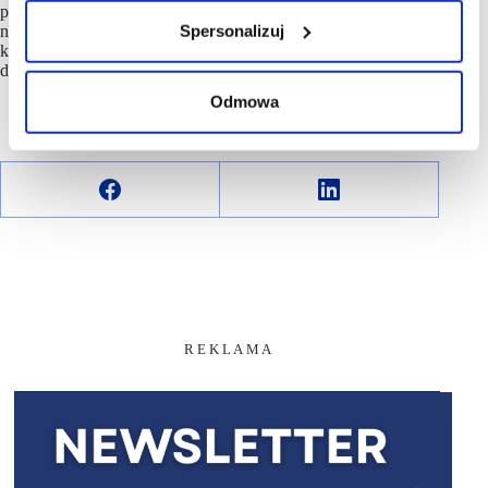
przeciwdziałanie marnowaniu żywności jest rozwiązaniem
Spersonalizuj
numer jeden pomagającym w rozwiązaniu kryzysu
klimatycznego poprzez ograniczenie wzrostu temperatury
do 2˚C do 2100 roku.
Odmowa
R E K L A M A