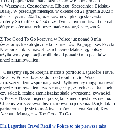
To Go poprzedziła udana faza testów w 6 kawiarniach
w Warszawie, Częstochowie, Elblągu, Szczecinie i Bielsku-
Białej. W przeciągu miesiąca, w okresie od 21 grudnia 2023 r.
do 17 stycznia 2024 r., użytkownicy aplikacji skorzystali
z oferty So Coffee aż 134 razy. Tym samym uratowali niemal
80 proc. oferowanych przez markę nadwyżek żywności.
Z Too Good To Go korzysta w Polsce już ponad 3 mln
świadomych ekologicznie konsumentów. Kupując tzw. Paczki-
Niespodzianki za nawet 1/3 ich ceny detalicznej, polscy
użytkownicy aplikacji ocalili dotąd ponad 9 mln posiłków
przed zmarnowaniem.
– Cieszymy się, że kolejna marka z portfolio Lagardère Travel
Retail w Polsce dołącza do Too Good To Go. Wraz
z rozszerzeniem współpracy nasi użytkownicy mogą uratować
przed zmarnowaniem jeszcze więcej pysznych ciast, kanapek
czy sałatek, realnie zmniejszając skalę wyrzucanej żywności
w Polsce. Nasza misja od początku istnienia jest niezmienna.
Chcemy widzieć świat bez marnowania jedzenia. Dzięki takim
partnerom staje się to możliwe – mówi Justyna Samul, Key
Account Manager w Too Good To Go.
Dla Lagardère Travel Retail w Polsce to nie pierwsza taka