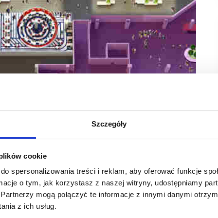
Szczegóły
onald’s. Lokal o pow. 140 mkw. znajdzie się
 plików cookie
go otwarcie w Nowej Sukcesji będzie wyjątkowym wydarzeniem
do spersonalizowania treści i reklam, aby oferować funkcje sp
od dłuższego czasu.
ormacje o tym, jak korzystasz z naszej witryny, udostępniamy p
Partnerzy mogą połączyć te informacje z innymi danymi otrzym
nia z ich usług.
nięty kilka lat temu. Na dwóch poziomach handlowych znajdzie
anie przestrzeń pod działalność usługowo-handlową