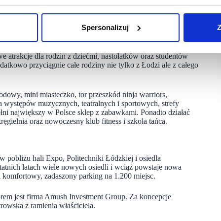
 części wspólnych. Operatorem spożywczym będzie sieć
aju – o powierzchni ok 1.800 m2.
Spersonalizuj
Z
ale też w Europie. Odpowie na aktualne zmieniające się potrzeby
taje się kluczowy aby galeria przyciągała klientów,
 atrakcje dla rodzin z dziećmi, nastolatków oraz studentów
atkowo przyciągnie całe rodziny nie tylko z Łodzi ale z całego
odowy, mini miasteczko, tor przeszkód ninja warriors,
la występów muzycznych, teatralnych i sportowych, strefy
ełni największy w Polsce sklep z zabawkami. Ponadto działać
gielnia oraz nowoczesny klub fitness i szkoła tańca.
w pobliżu hali Expo, Politechniki Łódzkiej i osiedla
atnich latach wiele nowych osiedli i wciąż powstaje nowa
 komfortowy, zadaszony parking na 1.200 miejsc.
orem jest firma Amush Investment Group. Za koncepcje
rowska z ramienia właściciela.