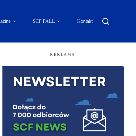
azine
SCF FALL
Kontakt
R E K L A M A