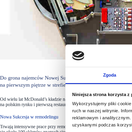
Zgoda
Do grona najemców Nowej Sukcesji dołącza restauracja Mc D
na pierwszym piętrze w strefie gastronomicznej.
Niniejsza strona korzysta z
Od wielu lat McDonald’s kładzie nacisk na koncept drive-thru dlate
Wykorzystujemy pliki cookie 
na polskim rynku i pierwszą restauracją tej marki w galerii handlowej 
ruch w naszej witrynie. Inf
Nowa Sukcesja w remodelingu
reklamowym i analitycznym. 
uzyskanymi podczas korzysta
Trwają intensywne prace przy remodelingu obiektu, który został zamk
się około 100 sklepów znanych sieci oraz punktów usługowych. Powst