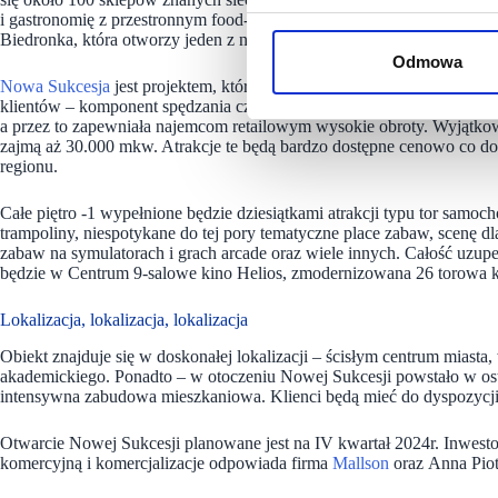
i gastronomię z przestronnym food-courtem i odnowionymi wnętrzami
Biedronka, która otworzy jeden z największych swoich marketów w kr
Odmowa
Nowa Sukcesja
jest projektem, który wyróżni się nie tylko w Polsce, 
klientów – komponent spędzania czasu, rozrywki oraz gastronomiczny s
a przez to zapewniała najemcom retailowym wysokie obroty. Wyjątkowe
zajmą aż 30.000 mkw. Atrakcje te będą bardzo dostępne cenowo co dod
regionu.
Całe piętro -1 wypełnione będzie dziesiątkami atrakcji typu tor samoch
trampoliny, niespotykane do tej pory tematyczne place zabaw, scenę d
zabaw na symulatorach i grach arcade oraz wiele innych. Całość uzup
będzie w Centrum 9-salowe kino Helios, zmodernizowana 26 torowa krę
Lokalizacja, lokalizacja, lokalizacja
Obiekt znajduje się w doskonałej lokalizacji – ścisłym centrum miasta, 
akademickiego. Ponadto – w otoczeniu Nowej Sukcesji powstało w ost
intensywna zabudowa mieszkaniowa. Klienci będą mieć do dyspozycji
Otwarcie Nowej Sukcesji planowane jest na IV kwartał 2024r. Inwest
komercyjną i komercjalizacje odpowiada firma
Mallson
oraz Anna Piot