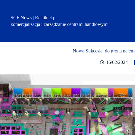
Przejdź
do
treści
SCF News | Retailnet.pl
komercjalizacja i zarządzanie centrami handlowymi
Nowa Sukcesja: do grona najem
16/02/2024