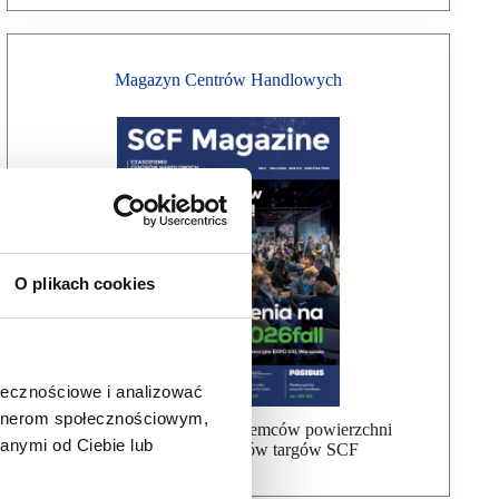
Magazyn Centrów Handlowych
O plikach cookies
ołecznościowe i analizować
artnerom społecznościowym,
Bezpłatna wysyłka dla najemców powierzchni
anymi od Ciebie lub
handlowej, uczestników targów SCF