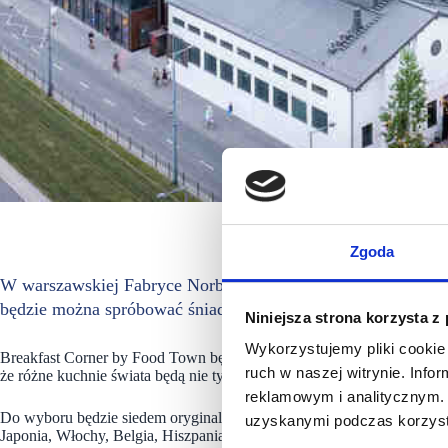
Fabryka Nor
Zgoda
W warszawskiej Fabryce Norblina powstanie nowa strefa śnia
będzie można spróbować śniadań z Japonii, Stanów Zjednocz
Niniejsza strona korzysta z
Wykorzystujemy pliki cookie 
Breakfast Corner by Food Town będzie jedyną street food’ową strefą 
ruch w naszej witrynie. Inf
że różne kuchnie świata będą nie tylko w jednym miejscu, ale także n
reklamowym i analitycznym. 
Do wyboru będzie siedem oryginalnych konceptów śniadaniowych na k
uzyskanymi podczas korzysta
Japonia, Włochy, Belgia, Hiszpania, Francja, Stany Zjednoczone.