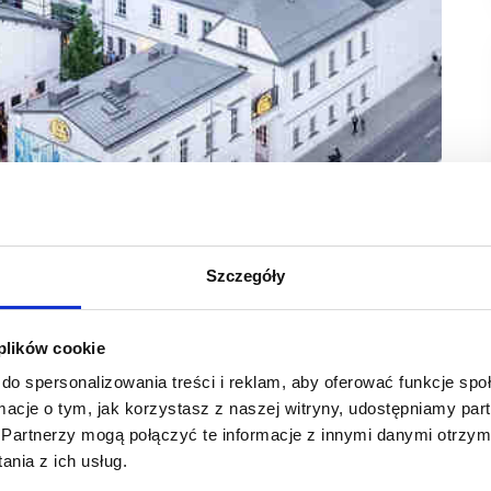
blina
Szczegóły
daniowa. To pierwszy taki koncept w Polsce, gdzie
onych czy Francji.
 plików cookie
do spersonalizowania treści i reklam, aby oferować funkcje sp
śniadaniową w Polsce. Idea tego konceptu polega na tym,
ormacje o tym, jak korzystasz z naszej witryny, udostępniamy p
a tym, że serwować będą śniadania.
Partnerzy mogą połączyć te informacje z innymi danymi otrzym
ażdy dzień tygodnia pochodzących z takich krajów jak:
nia z ich usług.