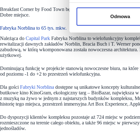
Breakfast Corner by Food Town będą tworzyć: Kumo To Yaki, The Fry
Dobre miejsce.
Odmowa
Fabryka Norblina to 65 tys. mkw.
Należąca do
Capital Park
Fabryka Norblina to wielofunkcyjny komplek
rewitalizacji dawnych zakładów Norblin, Bracia Buch i T. Werner pon
zabudową, w którą wkomponowana została nowoczesna architektura. 
użytkowej.
Dominującą funkcję w projekcie stanowią nowoczesne biura, na które
od poziomu -1 do +2 to przestrzeń wielofunkcyjna.
Dla gości
Fabryki Norblina
dostępne są unikatowe koncepty kulturalne
butikowe kino KinoGram, ekologiczny targ – BioBazar, największa w 
z muzyką na żywo w jednym z najstarszych budynków kompleksu, Muz
historię tego miejsca, przestrzeń immersyjna Art Box Experience, Ap
Do dyspozycji klientów kompleksu pozostaje aż 724 miejsc w podzi
rozmieszczone na terenie całego obiektu, a także 96 miejsc w pierw
jednośladów.