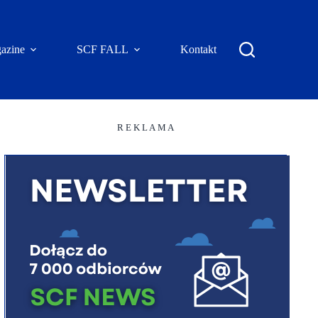
azine
SCF FALL
Kontakt
R E K L A M A