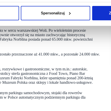
, Smoke BBQ Philly Cheese Steak, El Botellón, Crepes,
Spersonalizuj
Z
s w sercu warszawskiej Woli. Po wieloletnim procesie
ownie otworzył się na miasto zachwycając historyczną
Fabryka Norblina posiada ponad 65.000 mkw. powierzchni
 zostało przeznaczone aż 41.000 mkw., a pozostałe 24.000 mkw.
, rozrywkowe i gastronomiczne, w tym m.in.: autorskie,
stolicy strefa gastronomiczna z Food Town, Piano Bar
eum Fabryki Norblina, które upamiętnia ponad 200-letnią
ple Muzeum Polska oraz sklepy i lokale handlowo-usługowe.
emnym parkingu samochodowym, stojaki dla rowerów
szym w Polsce automatycznym podziemnym parkingu dla