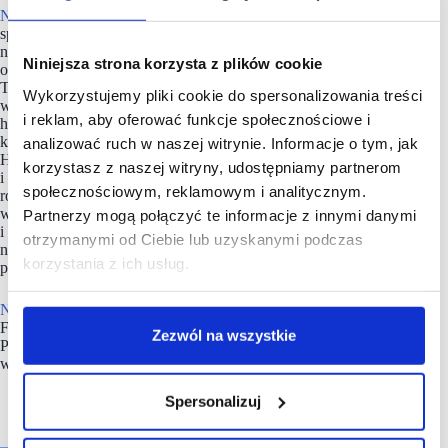
NEINVER
to hiszpańska, międzynarodowa firma
specjalizująca się w budowie oraz inwestycjach na rynku
nieruchomości i zarządzaniu nimi. Czołowy operator centrów
Niniejsza strona korzysta z plików cookie
outletowych w Hiszpanii i Polsce, posiada dwie marki własne:
The Style Outlets i FACTORY. Spółka NEINVER, założona
Wykorzystujemy pliki cookie do spersonalizowania treści
w 1969 roku, zarządza 17 centrami outletowymi i 4 parkami
i reklam, aby oferować funkcje społecznościowe i
handlowymi, współpracując z ponad 800 markami w sześciu
krajach europejskich: Francji, Niemczech, Włoszech, Polsce,
analizować ruch w naszej witrynie. Informacje o tym, jak
Hiszpanii
korzystasz z naszej witryny, udostępniamy partnerom
i Holandii. W ramach zaangażowania w zrównoważony
społecznościowym, reklamowym i analitycznym.
rozwój, strategia firmy Building Tomorrow ma na celu
wywarcie pozytywnego wpływu na społeczeństwo
Partnerzy mogą połączyć te informacje z innymi danymi
i środowisko naturalne, zwiększenie odporności firmy
otrzymanymi od Ciebie lub uzyskanymi podczas
na trudności rynkowe oraz podniesienie zaangażowania
korzystania z ich usług.
pracowników.
NEINVER
w Polsce zarządza siecią pięciu outletów
FACTORY: w Warszawie (Annopol i Ursus), Krakowie,
Zezwól na wszystkie
Poznaniu i Gliwicach oraz parkiem handlowym Futura
w Krakowie.
Spersonalizuj