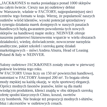
„JACK&JONES to marka posiadająca ponad 1000 sklepów
na całym świecie. Cieszy nas jej outletowy debiut
w Warszawie, właśnie w FACTORY, najpopularniejszej sieci
centrów tego formatu w kraju. Wierzę, że popularność naszych
outletów wśród klientów, wysoki potencjał sprzedażowy
i synergia działania marek dostępnych w naszych pasażach
handlowych będą gwarantem powodzenia tych nowych
sklepów na handlowej mapie stolicy. NEINVER oferuje
naszemu partnerowi biznesowemu wsparcie w wielu obszarach
działalności, wiedzę, doświadczenie, nowoczesne narzędzia
analityczne, pakiet szkoleń i szeroką gamę działań
marketingowych – mówi Andrea Aburra, Head of Leasing
Poland & Italy w NEINVER.
Salony outletowe JACK&JONES zostały otwarte w pierwszej
połowie kwietnia tego roku.
W FACTORY Ursus liczy on 150 m² powierzchni handlowej,
natomiast w FACTORY Annopol 200 m². To bogata oferta
mody męskiej na każdą okazję, w stylu sportowej elegancji.
Oprócz modnych fasonów jeansów, które są dla marki
wiodącym produktem, klienci znajdą w obu sklepach szeroką
ofertę spodni klasycznych Chino, koszul, swetrów
czy bomberek. Nie brakuje też propozycji modnych t-shirtów,
bluz i akcesoriów w outletowych cenach.