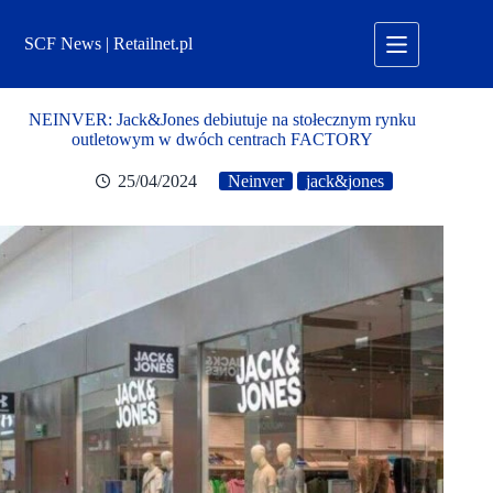
Przejdź
do
SCF News | Retailnet.pl
treści
NEINVER: Jack&Jones debiutuje na stołecznym rynku
outletowym w dwóch centrach FACTORY
25/04/2024
Neinver
jack&jones