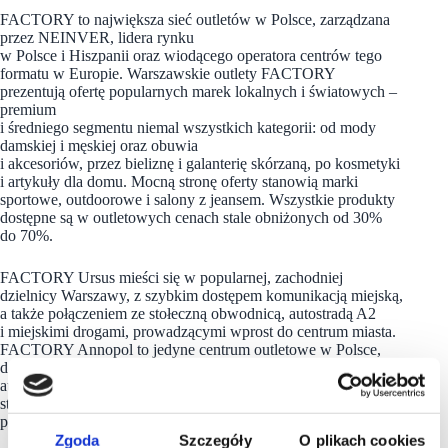
FACTORY to największa sieć outletów w Polsce, zarządzana
przez NEINVER, lidera rynku
w Polsce i Hiszpanii oraz wiodącego operatora centrów tego
formatu w Europie. Warszawskie outlety FACTORY
prezentują ofertę popularnych marek lokalnych i światowych –
premium
i średniego segmentu niemal wszystkich kategorii: od mody
damskiej i męskiej oraz obuwia
i akcesoriów, przez bieliznę i galanterię skórzaną, po kosmetyki
i artykuły dla domu. Mocną stronę oferty stanowią marki
sportowe, outdoorowe i salony z jeansem. Wszystkie produkty
dostępne są w outletowych cenach stale obniżonych od 30%
do 70%.
FACTORY Ursus mieści się w popularnej, zachodniej
dzielnicy Warszawy, z szybkim dostępem komunikacją miejską,
a także połączeniem ze stołeczną obwodnicą, autostradą A2
i miejskimi drogami, prowadzącymi wprost do centrum miasta.
FACTORY Annopol to jedyne centrum outletowe w Polsce,
do którego dojechać można na zakupy metrem, ale również
autobusami i tramwajami. Mieści się w prawobrzeżnej części
stolicy na warszawskiej Białołęce, w pobliżu gęstej sieci dróg,
prowadzących do szeregu miejscowości na Mazowszu.
Zgoda
Szczegóły
O plikach cookies