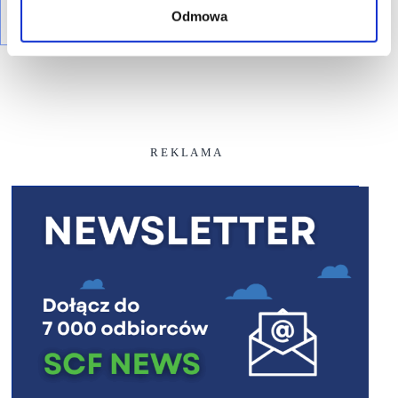
Odmowa
R E K L A M A