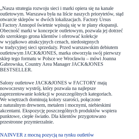
„Nasza strategia rozwoju sieci i marki opiera się na kanale
outletowym. Warszawa była na liście naszych priorytetów, stąd
otwarcie sklepów w dwóch lokalizacjach. Factory Ursus
i Factory Annopol świetnie wpisują się w te plany ekspansji.
Obecność marki w koncepcie outletowym, pozwala jej dotrzeć
do szerokiego grona klientów i oferować kolekcje
w wyjątkowo atrakcyjnych cenach, niedostępnych
w tradycyjnej sieci sprzedaży. Przed warszawskim debiutem
outletowym JACK&JONES, marka otworzyła swój pierwszy
sklep tego formatu w Polsce we Wrocławiu – mówi Joanna
Gabrowska, Country Area Manager JACK&JONES
BESTSELLER.
Salony outletowe JACK&JONES w FACTORY mają
nowoczesny wystrój, który pozwala na najlepsze
zaprezentowanie kolekcji w poszczególnych kategoriach.
We wnętrzach dominują kolory szarości, połączone
z naturalnym drewnem, metalem i mocnymi, niebieskimi
akcentami. Ekspozycję poszczególnych produktów wspiera
punktowe, ciepłe światło. Dla klientów przygotowano
przestronne przymierzalnie.
NAINVER z mocną pozycją na rynku outletów