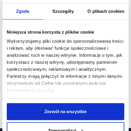
Zgoda
Szczegóły
O plikach cookies
Niniejsza strona korzysta z plików cookie
Wykorzystujemy pliki cookie do spersonalizowania treści
i reklam, aby oferować funkcje społecznościowe i
analizować ruch w naszej witrynie. Informacje o tym, jak
korzystasz z naszej witryny, udostępniamy partnerom
25/04/2024
Neinver
jack&jones
społecznościowym, reklamowym i analitycznym.
NEINVER: Jack&Jones debiutuje na stołecznym
Partnerzy mogą połączyć te informacje z innymi danymi
rynku outletowym w dwóch centrach FACTORY
otrzymanymi od Ciebie lub uzyskanymi podczas
Duńska marka odzieżowa JACK&JONES, będąca
korzystania z ich usług.
częścią międzynarodowej rodzinnej firmy
BESTSELLER, zadebiutowała w outletowym kanale
sprzedaży w Warszawie w dwóch centrach z portfolio
NEINVER.
Zezwól na wszystkie
Spersonalizuj