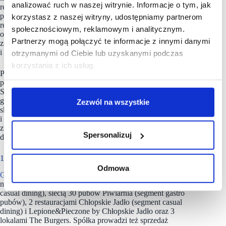
analizować ruch w naszej witrynie. Informacje o tym, jak
restauracji. Spółka stawia sobie dwa główne cele na ten rok –
popularyzację oferty bankietowej i śniadań. Większość
korzystasz z naszej witryny, udostępniamy partnerom
restauracji SPHINX działa teraz od godz. 8 lub 9 rano z nową
społecznościowym, reklamowym i analitycznym.
ofertą porannych posiłków. W nowym menu śniadaniowym
Partnerzy mogą połączyć te informacje z innymi danymi
znalazły się propozycje na „duży i mały apetyt”, wytrawne
i na słodko oraz kawa i herbata w promocyjnych cenach.
otrzymanymi od Ciebie lub uzyskanymi podczas
korzystania z ich usług.
Prowadzone w ramach realizacji strategii działania mają
pozytywny wpływ na wyniki finansowe grupy. W I kw. 2024
Sfinks Polska zwiększyła przychody ze sprzedaży
gastronomicznej o 7,4% do 47,48 mln zł, niemal podwoiła
Zezwól na wszystkie
skonsolidowany zysk operacyjny do poziomu 3,39 mln zł
i wypracowała zysk netto o wartości 192 tys. zł przy
zwiększeniu skonsolidowanego wyniku EBITDA o blisko 50%
Spersonalizuj
do 6,77 mln zł.
104 lokali w portfolio
Odmowa
Grupa Sfinks Polska
zarządza 104 lokalami gastronomicznymi
na terenie Polski, w tym siecią 69 restauracji SPHINX (segment
casual dining), siecią 30 pubów Piwiarnia (segment gastro
pubów), 2 restauracjami Chłopskie Jadło (segment casual
dining) i Lepione&Pieczone by Chłopskie Jadło oraz 3
lokalami The Burgers. Spółka prowadzi też sprzedaż