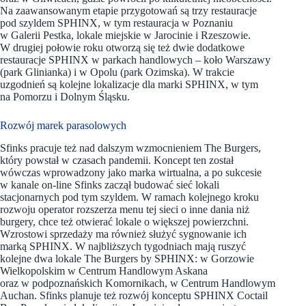
Na zaawansowanym etapie przygotowań są trzy restauracje
pod szyldem SPHINX, w tym restauracja w Poznaniu
w Galerii Pestka, lokale miejskie w Jarocinie i Rzeszowie.
W drugiej połowie roku otworzą się też dwie dodatkowe
restauracje SPHINX w parkach handlowych – koło Warszawy
(park Glinianka) i w Opolu (park Ozimska). W trakcie
uzgodnień są kolejne lokalizacje dla marki SPHINX, w tym
na Pomorzu i Dolnym Śląsku.
Rozwój marek parasolowych
Sfinks pracuje też nad dalszym wzmocnieniem The Burgers,
który powstał w czasach pandemii. Koncept ten został
wówczas wprowadzony jako marka wirtualna, a po sukcesie
w kanale on-line Sfinks zaczął budować sieć lokali
stacjonarnych pod tym szyldem. W ramach kolejnego kroku
rozwoju operator rozszerza menu tej sieci o inne dania niż
burgery, chce też otwierać lokale o większej powierzchni.
Wzrostowi sprzedaży ma również służyć sygnowanie ich
marką SPHINX. W najbliższych tygodniach mają ruszyć
kolejne dwa lokale The Burgers by SPHINX: w Gorzowie
Wielkopolskim w Centrum Handlowym Askana
oraz w podpoznańskich Komornikach, w Centrum Handlowym
Auchan. Sfinks planuje też rozwój konceptu SPHINX Coctail