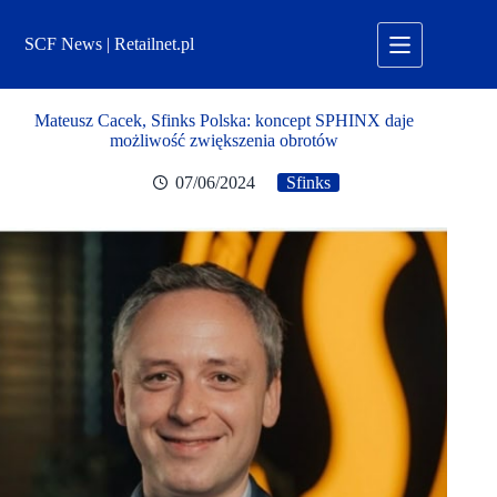
Przejdź
do
SCF News | Retailnet.pl
treści
Mateusz Cacek, Sfinks Polska: koncept SPHINX daje
możliwość zwiększenia obrotów
07/06/2024
Sfinks