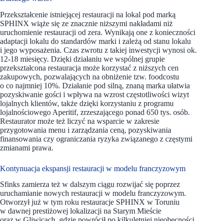
Przekształcenie istniejącej restauracji na lokal pod marką
SPHINX wiąże się ze znacznie niższymi nakładami niż
uruchomienie restauracji od zera. Wynikają one z konieczności
adaptacji lokalu do standardów marki i zależą od stanu lokalu
i jego wyposażenia. Czas zwrotu z takiej inwestycji wynosi ok.
12-18 miesięcy. Dzięki działaniu we wspólnej grupie
przekształcona restauracja może korzystać z niższych cen
zakupowych, pozwalających na obniżenie tzw. foodcostu
o co najmniej 10%. Działanie pod silną, znaną marka ułatwia
pozyskiwanie gości i wpływa na wzrost częstotliwości wizyt
lojalnych klientów, także dzięki korzystaniu z programu
lojalnościowego Aperitif, zrzeszającego ponad 650 tys. osób.
Restaurator może też liczyć na wsparcie w zakresie
przygotowania menu i zarządzania ceną, pozyskiwania
finansowania czy ograniczania ryzyka związanego z częstymi
zmianami prawa.
Kontynuacja ekspansji restauracji w modelu franczyzowym
Sfinks zamierza też w dalszym ciągu rozwijać się poprzez
uruchamianie nowych restauracji w modelu franczyzowym.
Otworzył już w tym roku restauracje SPHINX w Toruniu
w dawnej prestiżowej lokalizacji na Starym Mieście
oraz w Gliwicach, gdzie powrócił po kilkuletniej nieobecności.