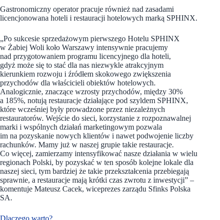
Gastronomiczny operator pracuje również nad zasadami
licencjonowana hoteli i restauracji hotelowych marką SPHINX.
„Po sukcesie sprzedażowym pierwszego Hotelu SPHINX
w Żabiej Woli koło Warszawy intensywnie pracujemy
nad przygotowaniem programu licencyjnego dla hoteli,
gdyż może się to stać dla nas niezwykle atrakcyjnym
kierunkiem rozwoju i źródłem skokowego zwiększenia
przychodów dla właścicieli obiektów hotelowych.
Analogicznie, znaczące wzrosty przychodów, między 30%
a 185%, notują restauracje działające pod szyldem SPHINX,
które wcześniej były prowadzone przez niezależnych
restauratorów. Wejście do sieci, korzystanie z rozpoznawalnej
marki i wspólnych działań marketingowym pozwala
im na pozyskanie nowych klientów i nawet podwojenie liczby
rachunków. Mamy już w naszej grupie takie restauracje.
Co więcej, zamierzamy intensyfikować nasze działania w wielu
regionach Polski, by pozyskać w ten sposób kolejne lokale dla
naszej sieci, tym bardziej że takie przekształcenia przebiegają
sprawnie, a restauracje mają krótki czas zwrotu z inwestycji” –
komentuje Mateusz Cacek, wiceprezes zarządu Sfinks Polska
SA.
Dlaczego warto?