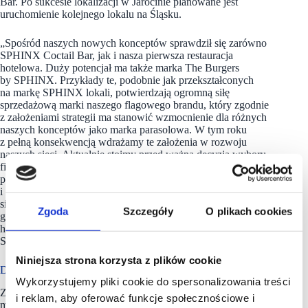
Bar. Po sukcesie lokalizacji w Jarocinie planowane jest
uruchomienie kolejnego lokalu na Śląsku.
„Spośród naszych nowych konceptów sprawdził się zarówno
SPHINX Coctail Bar, jak i nasza pierwsza restauracja
hotelowa. Duży potencjał ma także marka The Burgers
by SPHINX. Przykłady te, podobnie jak przekształconych
na markę SPHINX lokali, potwierdzają ogromną siłę
sprzedażową marki naszego flagowego brandu, który zgodnie
z założeniami strategii ma stanowić wzmocnienie dla różnych
naszych konceptów jako marka parasolowa. W tym roku
z pełną konsekwencją wdrażamy te założenia w rozwoju
naszych sieci. Aktualnie stoimy przed ważną decyzją wyboru
firmy logistycznej na kolejne lata, która byłaby w stanie
podołać wyzwaniom związanym z realizacją naszej strategii
i rozwojem grupy w różnych obszarach, nie tylko rosnących
sieci restauracji, ale także naszego kanału delivery, dań
Zgoda
Szczegóły
O plikach cookies
gotowych i w niedalekiej przyszłości, mam nadzieję, także sieci
hoteli, które mają nieco odmienne wymagania”
– mówi
Sylwester Cacek, prezes zarządu Sfinks Polska.
Niniejsza strona korzysta z plików cookie
Dzięki skutecznej strategii zyski w górę
Wykorzystujemy pliki cookie do spersonalizowania treści
Zwiększaniu sprzedaży i poprawie rentowności Sfinksa
i reklam, aby oferować funkcje społecznościowe i
ma służyć nie tylko rozwój sieci, ale także prace nad ofertą