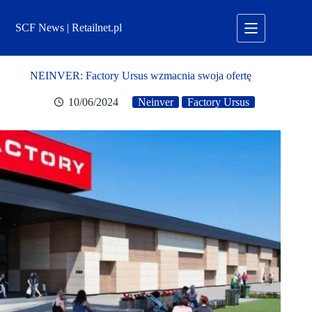
Przejdź
do
SCF News | Retailnet.pl
treści
NEINVER: Factory Ursus wzmacnia swoja ofertę
10/06/2024
Neinver
Factory Ursus