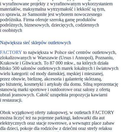
i wyrafinowane projekty z wyrafinowanym wykorzystaniem
materiałów, maksymalna wytrzymałość i lekkość są tym,
co sprawia, ze Samsonite jest wyborem nowoczesnego
podróżnika. Firma oferuje szeroką gamę produktów
podróżnych, biznesowych, dziecięcych, codziennych
i osobistych
Największa sieć sklepów outletowych
FACTORY
to największa w Polsce sieć centrów outletowych,
zlokalizowanych w Warszawie (Ursus i Annopol), Poznaniu,
Krakowie i Gliwicach. To 87 000 mkw., na których działa
blisko 500 salonów outletowych marek lokalnych i światowych
wielu kategorii: od mody damskiej, męskiej i mieszanej,
przez obuwie, bieliznę, akcesoria i galanterię skórzaną,
po biżuterię, kosmetyki i artykuły dla domu. Silną reprezentację
stanowią marki sportowe i outdoorowe oraz salony z ofertą
ubrań jeansowych. Całość uzupełnia propozycja kawiarni
i restauracji.
Obok wyjątkowej oferty zakupowej, w outletach FACTORY
można liczyć też na pojemne parkingi, ładowarki dla aut
elektrycznych oraz stacje rowerowe, a wewnątrz place zabaw
dla dzieci, pokoje dla rodziców z dziećmi oraz strefy relaksu