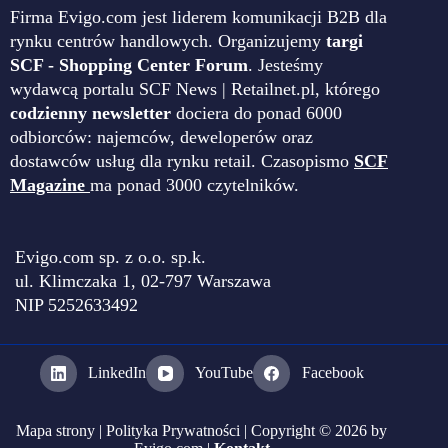
Firma Evigo.com jest liderem komunikacji B2B dla
rynku centrów handlowych. Organizujemy
targi
SCF - Shopping Center Forum
. Jesteśmy
wydawcą portalu SCF News | Retailnet.pl, którego
codzienny newsletter
dociera do ponad 6000
odbiorców: najemców, deweloperów oraz
dostawców usług dla rynku retail. Czasopismo
SCF
Magazine
ma ponad 3000 czytelników.
Evigo.com sp. z o.o. sp.k.
ul. Klimczaka 1, 02-797 Warszawa
NIP 5252633492
LinkedIn
YouTube
Facebook
Mapa strony
|
Polityka Prywatności
| Copyright © 2026 by