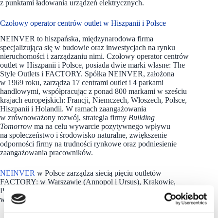
z punktami ładowania urządzeń elektrycznych.
Czołowy operator centrów outlet w Hiszpanii i Polsce
NEINVER to hiszpańska, międzynarodowa firma
specjalizująca się w budowie oraz inwestycjach na rynku
nieruchomości i zarządzaniu nimi. Czołowy operator centrów
outlet w Hiszpanii i Polsce, posiada dwie marki własne: The
Style Outlets i FACTORY. Spółka NEINVER, założona
w 1969 roku, zarządza 17 centrami outlet i 4 parkami
handlowymi, współpracując z ponad 800 markami w sześciu
krajach europejskich: Francji, Niemczech, Włoszech, Polsce,
Hiszpanii i Holandii.
W ramach zaangażowania
w zrównoważony rozwój, strategia firmy
Building
Tomorrow
ma na celu wywarcie pozytywnego wpływu
na społeczeństwo i środowisko naturalne, zwiększenie
odporności firmy na trudności rynkowe oraz podniesienie
zaangażowania pracowników.
NEINVER
w Polsce zarządza siecią pięciu outletów
FACTORY: w Warszawie (Annopol i Ursus), Krakowie,
Poznaniu i Gliwicach oraz parkiem handlowym Futura
w Krakowie.