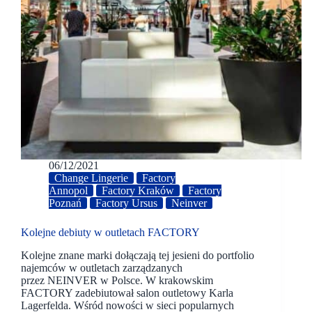
06/12/2021
Change Lingerie
Factory
Annopol
Factory Kraków
Factory
Poznań
Factory Ursus
Neinver
Kolejne debiuty w outletach FACTORY
Kolejne znane marki dołączają tej jesieni do portfolio
najemców w outletach zarządzanych
przez NEINVER w Polsce. W krakowskim
FACTORY zadebiutował salon outletowy Karla
Lagerfelda. Wśród nowości w sieci popularnych