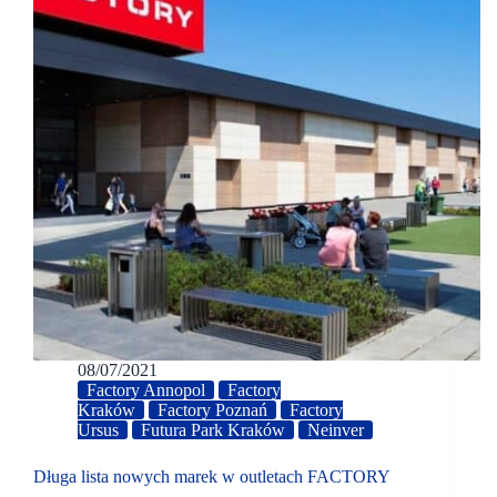
08/07/2021
Factory Annopol
Factory
Kraków
Factory Poznań
Factory
Ursus
Futura Park Kraków
Neinver
Długa lista nowych marek w outletach FACTORY