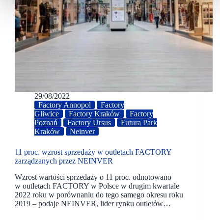
29/08/2022
Factory Annopol
Factory
Gliwice
Factory Kraków
Factory
Poznań
Factory Ursus
Futura Park
Kraków
Neinver
11 proc. wzrost sprzedaży w outletach FACTORY
zarządzanych przez NEINVER
Wzrost wartości sprzedaży o 11 proc. odnotowano
w outletach FACTORY w Polsce w drugim kwartale
2022 roku w porównaniu do tego samego okresu roku
2019 – podaje NEINVER, lider rynku outletów…