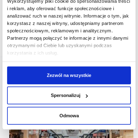
FACTORY Ursus: salon adidas ruszył w nowej
Wykorzystujemy pliki cookie do spersonalizowania treści
formie
i reklam, aby oferować funkcje społecznościowe i
analizować ruch w naszej witrynie. Informacje o tym, jak
W warszawskim FACTORY Ursus, zarządzanym
przez NEINVER, otwarty został jeden
korzystasz z naszej witryny, udostępniamy partnerom
z największych w Polsce salonów outletowych marki
społecznościowym, reklamowym i analitycznym.
adidas. Sklep zwiększył powierzchnię do 837 m²
Partnerzy mogą połączyć te informacje z innymi danymi
i przeszedł gruntowną przebudowę oraz zmianę
aranżacji wnętrz. …
otrzymanymi od Ciebie lub uzyskanymi podczas
korzystania z ich usług.
Zezwól na wszystkie
Spersonalizuj
Odmowa