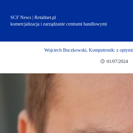
Przejdź
do
treści
SCF News | Retailnet.pl
komercjalizacja i zarządzanie centrami handlowymi
Wojciech Buczkowski, Komputronik: z optymi
01/07/2024