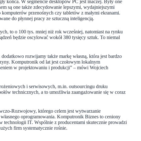
gły końca. W segmencie desktopów PC jest inaczej. Były one
em są one także zdecydowanie lepszymi, wydajniejszymi
o komputerów przenośnych czy tabletów z małymi ekranami.
e do płynnej pracy ze sztuczną inteligencją.
h, to o 100 tys. mniej niż rok wcześniej, natomiast na rynku
ządzeń będzie oscylować wokół 380 tysięcy sztuk. To niemal
dodatkowo rozwijamy także markę własną, która jest bardzo
szyny. Komputronik od lat jest czołowym lokalnym
eniem w projektowaniu i produkcji”
–
mówi Wojciech
ożeniowych i serwisowych, m.in. outsourcingu druku
społów technicznych, a to umożliwia zaangażowanie się w coraz
awczo-Rozwojowy, którego celem jest wytwarzanie
i własnego oprogramowania. Komputronik Biznes to ceniony
ów technologii IT. Wspólnie z producentami skutecznie prowadzi
użych firm systematycznie rośnie.