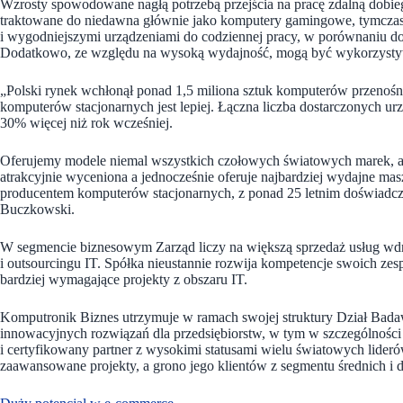
Wzrosty spowodowane nagłą potrzebą przejścia na pracę zdalną dobie
traktowane do niedawna głównie jako komputery gamingowe, tymczas
i wygodniejszymi urządzeniami do codziennej pracy, w porównaniu d
Dodatkowo, ze względu na wysoką wydajność, mogą być wykorzystywan
„Polski rynek wchłonął ponad 1,5 miliona sztuk komputerów przenośnyc
komputerów stacjonarnych jest lepiej. Łączna liczba dostarczonych ur
30% więcej niż rok wcześniej.
Oferujemy modele niemal wszystkich czołowych światowych marek, a 
atrakcyjnie wyceniona a jednocześnie oferuje najbardziej wydajne ma
producentem komputerów stacjonarnych, z ponad 25 letnim doświadcz
Buczkowski.
W segmencie biznesowym Zarząd liczy na większą sprzedaż usług wdr
i outsourcingu IT. Spółka nieustannie rozwija kompetencje swoich ze
bardziej wymagające projekty z obszaru IT.
Komputronik Biznes utrzymuje w ramach swojej struktury Dział Bad
innowacyjnych rozwiązań dla przedsiębiorstw, w tym w szczególnośc
i certyfikowany partner z wysokimi statusami wielu światowych lider
zaawansowane projekty, a grono jego klientów z segmentu średnich i d