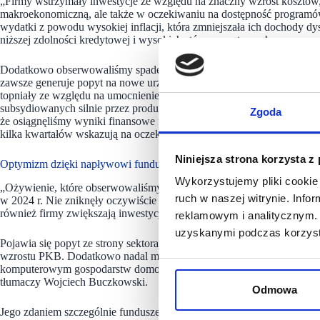
„Firmy wstrzymały inwestycje ze względu na znaczny wzrost kosztów,
makroekonomiczną, ale także w oczekiwaniu na dostępność programó
wydatki z powodu wysokiej inflacji, która zmniejszała ich dochody dy
niższej zdolności kredytowej i wysokich stóp procentowych.
Dodatkowo obserwowaliśmy spadek ilości oddawanych do użytku now
zawsze generuje popyt na nowe urządzenia AGD, RTV i inną elektronik
topniały ze względu na umocnienie się złotówki i nadwyżki towarowe, 
subsydiowanych silnie przez producentów. Mimo tych czynników, szyb
Zgoda
że osiągnęliśmy wyniki finansowe na przyzwoitym poziomie. Nasza dzi
kilka kwartałów wskazują na oczekiwaną poprawę koniunktury”
–
dod
Niniejsza strona korzysta z
Optymizm dzięki napływowi funduszów z KPO
Wykorzystujemy pliki cookie 
„Ożywienie, które obserwowaliśmy w drugiej połowie roku, szczególn
ruch w naszej witrynie. Inf
w 2024 r. Nie zniknęły oczywiście negatywne czynniki rynkowe, ale ic
również firmy zwiększają inwestycje w sprzęt, specjalistyczne oprogra
reklamowym i analitycznym. 
uzyskanymi podczas korzysta
Pojawia się popyt ze strony sektora publicznego, w związku z wykor
wzrostu PKB. Dodatkowo nadal mamy stosunkowo niskie, w porównani
komputerowym gospodarstw domowych. To wszystko czynniki, które 
tłumaczy Wojciech Buczkowski.
Odmowa
Jego zdaniem szczególnie fundusze z KPO pociągną za sobą olbrzymie 