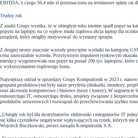
EBITDA, z czego 56,4 mln zł przeznaczono na terminowe spłaty rat dl
Trudny rok
Z analiz Grupy wynika, że w ubiegłym roku istotnie spadł popyt na k
popytu na laptopy, na co wpływ miała rządowa akcja laptop dla uczn
urządzeń, który mógłby motywować do wymiany sprzętu.
Z drugiej strony znacznie wzrosły przeciętne wydatki na kategorię G
cena zauważalnie wzrosła. Pozytywnym impulsem rynkowym okazała si
miesięcy wygenerowała ona popyt na ponad 200 tys. laptopów, które 
z wykorzystaniem rządowego bonu.
Największy udział w sprzedaży Grupy Komputronik w 2023 r. stanowi
grupami produktowymi były także peryferia (drukarki, monitory, proj
oraz akcesoria komputerowe i biurowe (tusze i tonery). W segmencie
outsourcingu IT, outsourcingu druku, projekty związane z bezpiecze
produktów serwerowych i rozwiązań do przechowywania szybko rosn
„Ubiegły rok był dla dystrybutorów elektroniki i integratorów IT jedn
się kilka czynników negatywnie wpływających na rynek, których nie do
Wojciech Buczkowski, prezes zarządu Komputronik S.A.