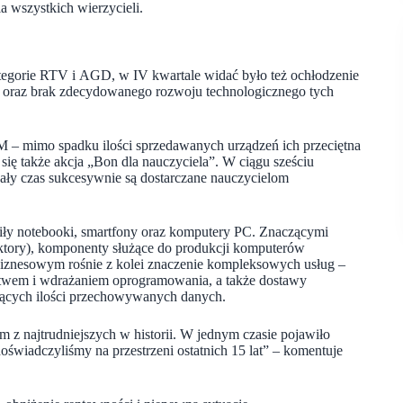
a wszystkich wierzycieli.
ategorie RTV i AGD, w IV kwartale widać było też ochłodzenie
ia oraz brak zdecydowanego rozwoju technologicznego tych
SM – mimo spadku ilości sprzedawanych urządzeń ich przeciętna
ę także akcja „Bon dla nauczyciela”. W ciągu sześciu
cały czas sukcesywnie są dostarczane nauczycielom
ły notebooki, smartfony oraz komputery PC. Znaczącymi
ektory), komponenty służące do produkcji komputerów
 biznesowym rośnie z kolei znaczenie kompleksowych usług –
ństwem i wdrażaniem oprogramowania, a także dostawy
ących ilości przechowywanych danych.
ym z najtrudniejszych w historii. W jednym czasie pojawiło
świadczyliśmy na przestrzeni ostatnich 15 lat”
–
komentuje