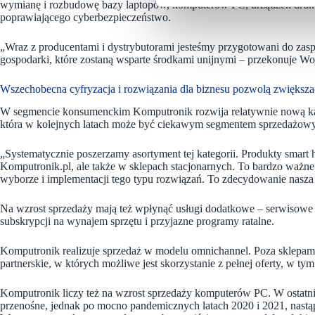
wymianę i rozbudowę bazy laptopów, komputerów PC, urządzeń druk
poprawiającego cyberbezpieczeństwo.
„Wraz z producentami i dystrybutorami jesteśmy przygotowani do zas
gospodarki, które zostaną wsparte środkami unijnymi
–
przekonuje Wo
Wszechobecna cyfryzacja i rozwiązania dla biznesu pozwolą zwiększa
W segmencie konsumenckim Komputronik rozwija relatywnie nową kate
która w kolejnych latach może być ciekawym segmentem sprzedażow
„Systematycznie poszerzamy asortyment tej kategorii. Produkty smart
Komputronik.pl, ale także w sklepach stacjonarnych. To bardzo ważne
wyborze i implementacji tego typu rozwiązań. To zdecydowanie nasz
Na wzrost sprzedaży mają też wpłynąć usługi dodatkowe – serwisowe i
subskrypcji na wynajem sprzętu i przyjazne programy ratalne.
Komputronik realizuje sprzedaż w modelu omnichannel. Poza sklepami
partnerskie, w których możliwe jest skorzystanie z pełnej oferty, w t
Komputronik liczy też na wzrost sprzedaży komputerów PC. W ostatni
przenośne, jednak po mocno pandemicznych latach 2020 i 2021, nastą