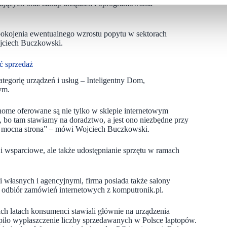
ujących oraz zakup urządzeń i oprogramowania
pokojenia ewentualnego wzrostu popytu w sektorach
jciech Buczkowski.
ć sprzedaż
gorię urządzeń i usług – Inteligentny Dom,
ym.
 home oferowane są nie tylko w sklepie internetowym
, bo tam stawiamy na doradztwo, a jest ono niezbędne przy
a mocna strona” – mówi Wojciech Buczkowski.
 wsparciowe, ale także udostępnianie sprzętu w ramach
 własnych i agencyjnymi, firma posiada także salony
ym odbiór zamówień internetowych z komputronik.pl.
ch latach konsumenci stawiali głównie na urządzenia
piło wypłaszczenie liczby sprzedawanych w Polsce laptopów.