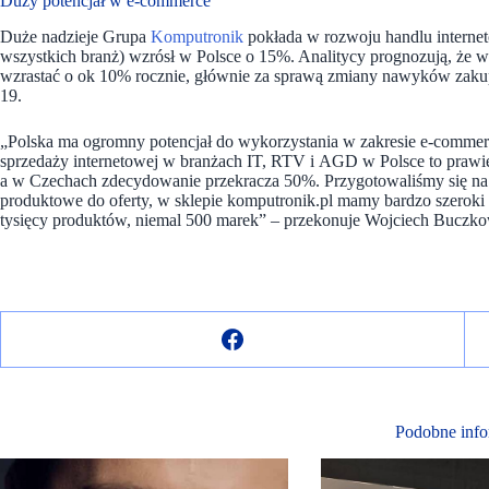
Duży potencjał w e-commerce
Duże nadzieje Grupa
Komputronik
pokłada w rozwoju handlu interne
wszystkich branż) wzrósł w Polsce o 15%. Analitycy prognozują, że w
wzrastać o ok 10% rocznie, głównie za sprawą zmiany nawyków zak
19.
„Polska ma ogromny potencjał do wykorzystania w zakresie e-commerce
sprzedaży internetowej w branżach IT, RTV i AGD w Polsce to prawi
a w Czechach zdecydowanie przekracza 50%. Przygotowaliśmy się n
produktowe do oferty, w sklepie komputronik.pl mamy bardzo szeroki 
tysięcy produktów, niemal 500 marek”
–
przekonuje Wojciech Buczko
Podobne info