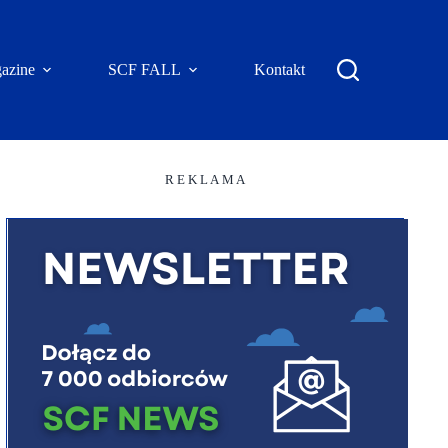
azine
SCF FALL
Kontakt
R E K L A M A