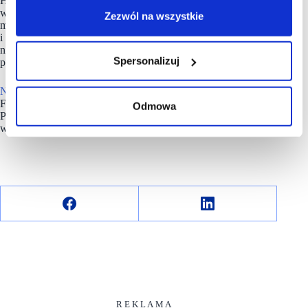
Hiszpanii i Holandii.
W ramach zaangażowania
w zrównoważony rozwój, strategia firmy
Building Tomorrow
Zezwól na wszystkie
ma na celu wywarcie pozytywnego wpływu na społeczeństwo
i środowisko naturalne, zwiększenie odporności firmy
na trudności rynkowe oraz podniesienie zaangażowania
Spersonalizuj
pracowników.
NEINVER
w Polsce zarządza siecią pięciu outletów
FACTORY: w Warszawie (Annopol i Ursus), Krakowie,
Odmowa
Poznaniu i Gliwicach oraz parkiem handlowym Futura
w Krakowie.
R E K L A M A