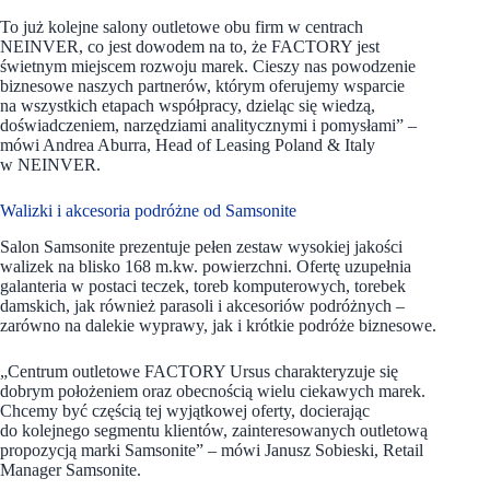
To już kolejne salony outletowe obu firm w centrach
NEINVER, co jest dowodem na to, że FACTORY jest
świetnym miejscem rozwoju marek. Cieszy nas powodzenie
biznesowe naszych partnerów, którym oferujemy wsparcie
na wszystkich etapach współpracy, dzieląc się wiedzą,
doświadczeniem, narzędziami analitycznymi i pomysłami” –
mówi Andrea Aburra, Head of Leasing Poland & Italy
w NEINVER.
Walizki i akcesoria podróżne od Samsonite
Salon Samsonite prezentuje pełen zestaw wysokiej jakości
walizek na blisko 168 m.kw. powierzchni. Ofertę uzupełnia
galanteria w postaci teczek, toreb komputerowych, torebek
damskich, jak również parasoli i akcesoriów podróżnych –
zarówno na dalekie wyprawy, jak i krótkie podróże biznesowe.
„Centrum outletowe FACTORY Ursus charakteryzuje się
dobrym położeniem oraz obecnością wielu ciekawych marek.
Chcemy być częścią tej wyjątkowej oferty, docierając
do kolejnego segmentu klientów, zainteresowanych outletową
propozycją marki Samsonite” – mówi Janusz Sobieski, Retail
Manager Samsonite.