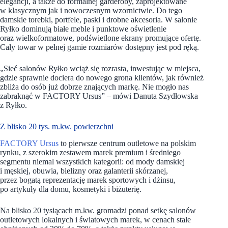
elegancji, a także do formalnej garderoby, zaprojektowane
w klasycznym jak i nowoczesnym wzornictwie. Do tego
damskie torebki, portfele, paski i drobne akcesoria. W salonie
Ryłko dominują białe meble i punktowe oświetlenie
oraz wielkoformatowe, podświetlone ekrany promujące ofertę.
Cały towar w pełnej gamie rozmiarów dostępny jest pod ręką.
„Sieć salonów Ryłko wciąż się rozrasta, inwestując w miejsca,
gdzie sprawnie dociera do nowego grona klientów, jak również
zbliża do osób już dobrze znających markę. Nie mogło nas
zabraknąć w FACTORY Ursus” – mówi Danuta Szydłowska
z Ryłko.
Z blisko 20 tys. m.kw. powierzchni
FACTORY
Ursus
to pierwsze centrum outletowe na polskim
rynku, z szerokim zestawem marek premium i średniego
segmentu niemal wszystkich kategorii: od mody damskiej
i męskiej, obuwia, bielizny oraz galanterii skórzanej,
przez bogatą reprezentację marek sportowych i dżinsu,
po artykuły dla domu, kosmetyki i biżuterię.
Na blisko 20 tysiącach m.kw. gromadzi ponad setkę salonów
outletowych lokalnych i światowych marek, w cenach stale