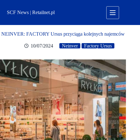
Przejdź
do
SCF News | Retailnet.pl
treści
NEINVER: FACTORY Ursus przyciąga kolejnych najemców
10/07/2024
Neinver
Factory Ursus