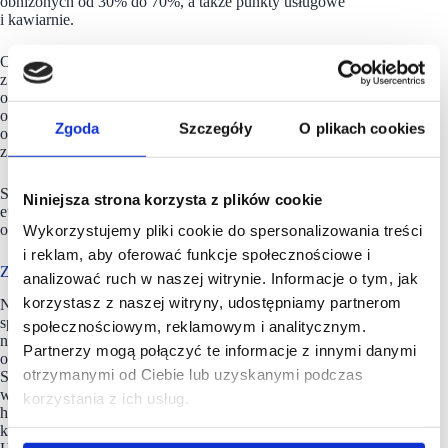
obniżonych od 30% do 70%, a także punkty usługowe
i kawiarnie.
Outlet posiada dwa parkingi – naziemny i podziemny
z miejscami dla rodzin, ładowarki do aut elektrycznych
oraz stacje rowerowe. Wnętrza są w pełni przystosowane dla
osób mających trudności w poruszaniu się. Zadbano też
Zgoda
Szczegóły
O plikach cookies
o punkty ładowania urządzeń mobilnych, pokoje dla rodziców
z dziećmi i plac zabaw.
Sieć FACTORY w Polsce prowadzi NEINVER – wiodący
Niniejsza strona korzysta z plików cookie
europejski zarządca, deweloper oraz inwestor rynku centrów
outletowych.
Wykorzystujemy pliki cookie do spersonalizowania treści
i reklam, aby oferować funkcje społecznościowe i
Z 17 outletami i 4 parkami handlowymi w portfolio
analizować ruch w naszej witrynie. Informacje o tym, jak
korzystasz z naszej witryny, udostępniamy partnerom
NEINVER to hiszpańska, międzynarodowa firma
specjalizująca się w budowie oraz inwestycjach na rynku
społecznościowym, reklamowym i analitycznym.
nieruchomości i zarządzaniu nimi. Czołowy operator centrów
Partnerzy mogą połączyć te informacje z innymi danymi
outlet w Hiszpanii i Polsce, posiada dwie marki własne: The
otrzymanymi od Ciebie lub uzyskanymi podczas
Style Outlets i FACTORY. Spółka NEINVER, założona
w 1969 roku, zarządza 17 centrami outlet i 4 parkami
korzystania z ich usług.
handlowymi, współpracując z ponad 800 markami w sześciu
krajach europejskich: Francji, Niemczech, Włoszech, Polsce,