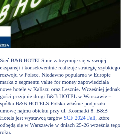
Sieć B&B HOTELS nie zatrzymuje się w swojej
ekspansji i konsekwentnie realizuje strategię szybkiego
rozwoju w Polsce. Niedawno popularna w Europie
marka z segmentu value for money zapowiedziała
nowe hotele w Kaliszu oraz Lesznie. Wcześniej jednak
gości przyjmie drugi B&B HOTEL w Warszawie –
spółka B&B HOTELS Polska właśnie podpisała
umowę najmu obiektu przy ul. Kosmatki 8. B&B
Hotels jest wystawcą targów
SCF 2024 Fall,
które
odbędą się w Warszawie w dniach 25-26 września tego
roku.