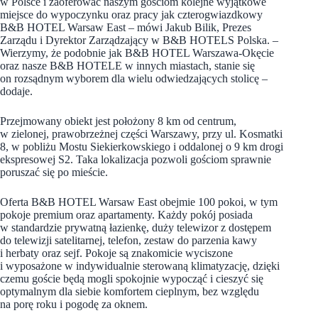
w Polsce i zaoferować naszym gościom kolejne wyjątkowe
miejsce do wypoczynku oraz pracy jak czterogwiazdkowy
B&B HOTEL Warsaw East – mówi Jakub Bilik, Prezes
Zarządu i Dyrektor Zarządzający w B&B HOTELS Polska. –
Wierzymy, że podobnie jak B&B HOTEL Warszawa-Okęcie
oraz nasze B&B HOTELE w innych miastach, stanie się
on rozsądnym wyborem dla wielu odwiedzających stolicę –
dodaje.
Przejmowany obiekt jest położony 8 km od centrum,
w zielonej, prawobrzeżnej części Warszawy, przy ul. Kosmatki
8, w pobliżu Mostu Siekierkowskiego i oddalonej o 9 km drogi
ekspresowej S2. Taka lokalizacja pozwoli gościom sprawnie
poruszać się po mieście.
Oferta B&B HOTEL Warsaw East obejmie 100 pokoi, w tym
pokoje premium oraz apartamenty. Każdy pokój posiada
w standardzie prywatną łazienkę, duży telewizor z dostępem
do telewizji satelitarnej, telefon, zestaw do parzenia kawy
i herbaty oraz sejf. Pokoje są znakomicie wyciszone
i wyposażone w indywidualnie sterowaną klimatyzację, dzięki
czemu goście będą mogli spokojnie wypocząć i cieszyć się
optymalnym dla siebie komfortem cieplnym, bez względu
na porę roku i pogodę za oknem.