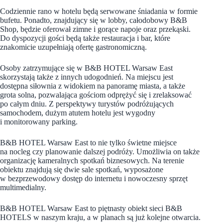
Codziennie rano w hotelu będą serwowane śniadania w formie
bufetu. Ponadto, znajdujący się w lobby, całodobowy B&B
Shop, będzie oferował zimne i gorące napoje oraz przekąski.
Do dyspozycji gości będą także restauracja i bar, które
znakomicie uzupełniają ofertę gastronomiczną.
Osoby zatrzymujące się w B&B HOTEL Warsaw East
skorzystają także z innych udogodnień. Na miejscu jest
dostępna siłownia z widokiem na panoramę miasta, a także
grota solna, pozwalająca gościom odprężyć się i zrelaksować
po całym dniu. Z perspektywy turystów podróżujących
samochodem, dużym atutem hotelu jest wygodny
i monitorowany parking.
B&B HOTEL Warsaw East to nie tylko świetne miejsce
na nocleg czy planowanie dalszej podróży. Umożliwia on także
organizację kameralnych spotkań biznesowych. Na terenie
obiektu znajdują się dwie sale spotkań, wyposażone
w bezprzewodowy dostęp do internetu i nowoczesny sprzęt
multimedialny.
B&B HOTEL Warsaw East to piętnasty obiekt sieci B&B
HOTELS w naszym kraju, a w planach są już kolejne otwarcia.