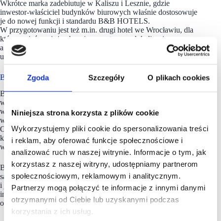
Wkrótce marka zadebiutuje w Kaliszu i Lesznie, gdzie
inwestor-właściciel budynków biurowych właśnie dostosowuje
je do nowej funkcji i standardu B&B HOTELS.
W przygotowaniu jest też m.in. drugi hotel we Wrocławiu, dla
którego sieć ma już zabezpieczoną topową lokalizację,
a który dołączy do sieci także w oparciu o długoterminową
umowę najmu nieruchomości.
B&B HOTELS działa w segmencie value for money
Zgoda
Szczegóły
O plikach cookies
B&B HOTELS to jedna z najważniejszych grup hotelowych
w Europie w segmencie ekonomicznym. Grupa założona
w Brest w 1990 roku posiada obecnie sieć blisko 800 hoteli
Niniejsza strona korzysta z plików cookie
w 17 krajach, w Europie, Brazylii i Stanach Zjednoczonych.
Wykorzystujemy pliki cookie do spersonalizowania treści
Od 2022 roku odnotowała wykładniczy wzrost i zamierza
kontynuować tę dynamikę w 2024 roku. W 2024 roku
i reklam, aby oferować funkcje społecznościowe i
wprowadza nowy koncept hotelowy – B&B HOME.
analizować ruch w naszej witrynie. Informacje o tym, jak
korzystasz z naszej witryny, udostępniamy partnerom
B&B HOTELS, należące do segmentu value for money,
społecznościowym, reklamowym i analitycznym.
są zaangażowane w oferowanie swoim klientom komfortu
i jakości, przy najlepszej relacji w stosunku do ceny. Empatia,
Partnerzy mogą połączyć te informacje z innymi danymi
inteligentna prostota, ciągłe doskonalenie, uczciwość
otrzymanymi od Ciebie lub uzyskanymi podczas
oraz inkluzywność to nadrzędne wartości Grupy.
korzystania z ich usług.