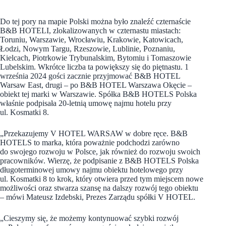
Do tej pory na mapie Polski można było znaleźć czternaście
B&B HOTELI, zlokalizowanych w czternastu miastach:
Toruniu, Warszawie, Wrocławiu, Krakowie, Katowicach,
Łodzi, Nowym Targu, Rzeszowie, Lublinie, Poznaniu,
Kielcach, Piotrkowie Trybunalskim, Bytomiu i Tomaszowie
Lubelskim. Wkrótce liczba ta powiększy się do piętnastu. 1
września 2024 gości zacznie przyjmować B&B HOTEL
Warsaw East, drugi – po B&B HOTEL Warszawa Okęcie –
obiekt tej marki w Warszawie. Spółka B&B HOTELS Polska
właśnie podpisała 20-letnią umowę najmu hotelu przy
ul. Kosmatki 8.
„Przekazujemy V HOTEL WARSAW w dobre ręce. B&B
HOTELS to marka, która poważnie podchodzi zarówno
do swojego rozwoju w Polsce, jak również do rozwoju swoich
pracowników. Wierzę, że podpisanie z B&B HOTELS Polska
długoterminowej umowy najmu obiektu hotelowego przy
ul. Kosmatki 8 to krok, który otwiera przed tym miejscem nowe
możliwości oraz stwarza szansę na dalszy rozwój tego obiektu
– mówi Mateusz Izdebski, Prezes Zarządu spółki V HOTEL.
„Cieszymy się, że możemy kontynuować szybki rozwój