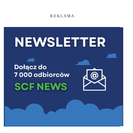
R E K L A M A