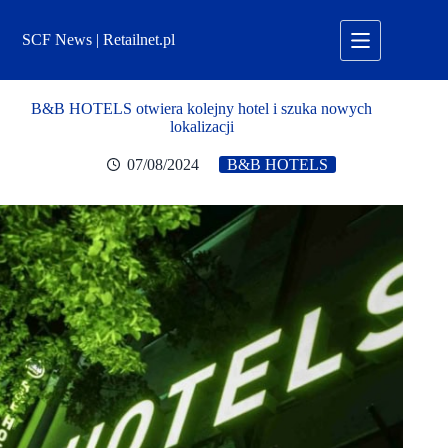
Przejdź
do
SCF News | Retailnet.pl
treści
B&B HOTELS otwiera kolejny hotel i szuka nowych
lokalizacji
07/08/2024
B&B HOTELS