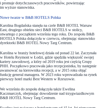
i promuje dotychczasowych pracowników, powierzając
im wyższe stanowiska.
Nowe twarze w B&B HOTELS Polska
Karolina Bogdańska stanęła na czele B&B HOTEL Warsaw
East, drugiego obiektu sieci B&B HOTELS w stolicy,
otwartego z początkiem września tego roku. Do zespołu B&B
HOTELS Polska dołączyła w czerwcu, obejmując stanowisko
dyrektorki B&B HOTEL Nowy Targ Centrum.
Karolina w branży hotelowej działa od ponad 22 lat. Zaczynała
w Hotelu Reymont w Łodzi, gdzie spędziła większość swojej
kariery zawodowej, a który od 2019 roku jest częścią Grupy
PHH. Początkowo pracowała jako recepcjonistka, by następnie
awansować na kierownika recepcji, a w 2015 roku objąć
funkcję general managera. W 2023 roku wprowadzała na rynek
pierwszy hotel marki Best Western w Rzeszowie.
We wrześniu do zespołu dołączyła także Ewelina
Kaczmarczyk, obejmując dowodzenie nad trzygwiazdkowym
B&B HOTEL Nowy Targ Centrum.
Ewelina jest związana z hotelarstwem od 15 lat. Jej pierwszym