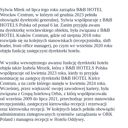
Sylwia Mirek od lipca tego roku zarządza B&B HOTEL
Wrocław Centrum, w którym od grudnia 2023 pełniła
obowiązki dyrektorki generalnej. Sylwia współpracuje z B&B
HOTELS Polska od ponad 6 lat. Zanim przyjęła awans
na dyrektorkę wrocławskiego obiektu, była związana z B&B
HOTEL Kraków Centrum, gdzie od sierpnia 2018 roku
rozwijała się na kolejnych stanowiskach (recepcjonistka, shift
leader, front office manager), po czym we wrześniu 2020 roku
objęła funkcję zastępczyni dyrektorki hotelu.
W wyniku wewnętrznego awansu funkcję dyrektorki hotelu
objęła także Izabela Mrozik, która z B&B HOTELS Polska
współpracuje od kwietnia 2023 roku, kiedy to przyjęła
nominację na zastępcę dyrektorki B&B HOTEL Kielce
Centrum, a na czele którego stanęła w kwietniu 2024 roku.
Wcześniej, przez większość swojej zawodowej kariery, była
związana z Grupą hotelową Orbis, z którą współpracowała
od września 2009 do lipca 2021, przechodząc przez stanowiska
recepcjonistki, zastępczyni kierownika recepcji i rezerwacji
oraz kierownika recepcji. W kolejnych latach pełniła obowiązki
administratora zintegrowanych systemów zarządzania w ORK
Poland i managera recepcji w Hotelu Oddysey.