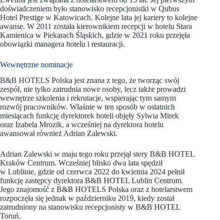
doświadczeniem było stanowisko recepcjonistki w Qubus
Hotel Prestige w Katowicach. Kolejne lata jej kariery to kolejne
awanse. W 2011 została kierownikiem recepcji w hotelu Stara
Kamienica w Piekarach Śląskich, gdzie w 2021 roku przejęła
obowiązki managera hotelu i restauracji.
Wewnętrzne nominacje
B&B HOTELS Polska jest znana z tego, że tworząc swój
zespół, nie tylko zatrudnia nowe osoby, lecz także prowadzi
wewnętrze szkolenia i rekrutacje, wspierając tym samym
rozwój pracowników. Właśnie w ten sposób w ostatnich
miesiącach funkcję dyrektorek hoteli objęły Sylwia Mirek
oraz Izabela Mrozik, a wcześniej na dyrektora hotelu
awansował również Adrian Zalewski.
Adrian Zalewski w maju tego roku przejął stery B&B HOTEL
Kraków Centrum. Wcześniej blisko dwa lata spędził
w Lublinie, gdzie od czerwca 2022 do kwietnia 2024 pełnił
funkcję zastępcy dyrektora B&B HOTEL Lublin Centrum.
Jego znajomość z B&B HOTELS Polska oraz z hotelarstwem
rozpoczęła się jednak w październiku 2019, kiedy został
zatrudniony na stanowisku recepcjonisty w B&B HOTEL
Toruń.