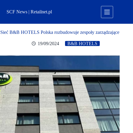
Przejdź
do
SCF News | Retailnet.pl
treści
Sieć B&B HOTELS Polska rozbudowuje zespoły zarządzające
19/09/2024
B&B HOTELS