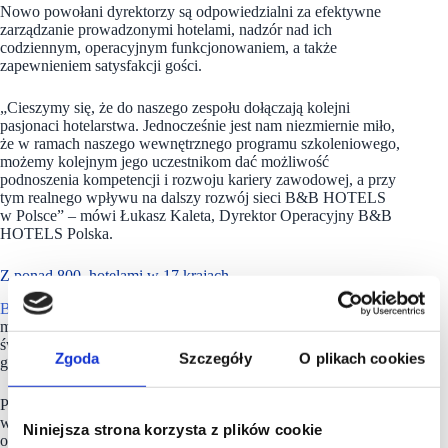
Nowo powołani dyrektorzy są odpowiedzialni za efektywne
zarządzanie prowadzonymi hotelami, nadzór nad ich
codziennym, operacyjnym funkcjonowaniem, a także
zapewnieniem satysfakcji gości.
„Cieszymy się, że do naszego zespołu dołączają kolejni
pasjonaci hotelarstwa. Jednocześnie jest nam niezmiernie miło,
że w ramach naszego wewnętrznego programu szkoleniowego,
możemy kolejnym jego uczestnikom dać możliwość
podnoszenia kompetencji i rozwoju kariery zawodowej, a przy
tym realnego wpływu na dalszy rozwój sieci B&B HOTELS
w Polsce” – mówi Łukasz Kaleta, Dyrektor Operacyjny B&B
HOTELS Polska.
Z ponad 800. hotelami w 17 krajach
B&B HOTELS
to dynamicznie rozwijająca się,
międzynarodowa sieć hotelowa, stawiająca na połączenie
świetnej lokalizacji obiektów z wysokim standardem obsługi
Zgoda
Szczegóły
O plikach cookies
gości i rozsądnymi cenami.
Pod jej marką działa już ponad 800 hoteli w 17 krajach –
w Europie, Stanach Zjednoczonych i Brazylii. 15 z nich,
Niniejsza strona korzysta z plików cookie
o standardzie od 2 do 4 gwiazdek, przyjmuje gości w Polsce –