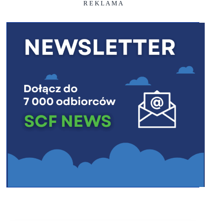
R E K L A M A