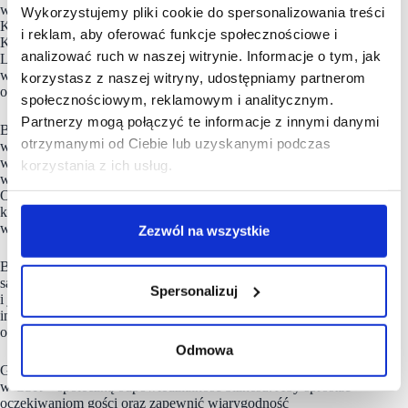
w Toruniu, Warszawie, Wrocławiu, Krakowie, Łodzi,
Wykorzystujemy pliki cookie do spersonalizowania treści
Katowicach, Nowym Targu, Rzeszowie, Lublinie, Poznaniu,
i reklam, aby oferować funkcje społecznościowe i
Kielcach, Bytomiu, Piotrkowie Trybunalskim i Tomaszowie
analizować ruch w naszej witrynie. Informacje o tym, jak
Lubelskim. W ciągu kilku najbliższych miesięcy na tę listę
wpiszą się dwa kolejne B&B HOTELE – w Kaliszu
korzystasz z naszej witryny, udostępniamy partnerom
oraz Lesznie, przygotowywane właśnie do otwarcia.
społecznościowym, reklamowym i analitycznym.
Partnerzy mogą połączyć te informacje z innymi danymi
B&B HOTELS to jedna z najważniejszych grup hotelowych
otrzymanymi od Ciebie lub uzyskanymi podczas
w Europie w segmencie ekonomicznym. Grupa założona
w Brest w 1990 roku posiada obecnie sieć ponad 800 hoteli
korzystania z ich usług.
w 17 krajach, w Europie, Brazylii i Stanach Zjednoczonych.
Od 2022 roku odnotowała wykładniczy wzrost i zamierza
kontynuować tę dynamikę w 2024 roku. W 2024 roku Grupa
wprowadza nowy koncept hotelowy – B&B HOME.
Zezwól na wszystkie
B&B HOTELS, należące do segmentu value for money,
są zaangażowane w oferowanie swoim klientom komfortu
Spersonalizuj
i jakości, przy najlepszej relacji w stosunku do ceny. Empatia,
inteligentna prostota, ciągłe doskonalenie, uczciwość
oraz inkluzywność to nadrzędne wartości Grupy.
Odmowa
Grupa B&B HOTELS jest również aktywnie zaangażowana
w CSR – społeczną odpowiedzialność biznesu. Aby sprostać
oczekiwaniom gości oraz zapewnić wiarygodność