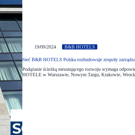
19/09/2024
B&B HOTELS
Sieć B&B HOTELS Polska rozbudowuje zespoły zarządza
Podążanie ścieżką nieustającego rozwoju wymaga odpowi
HOTELE w Warszawie, Nowym Targu, Krakowie, Wrocław