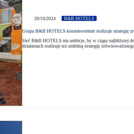
28/10/2024
B&B HOTELS
Grupa B&B HOTELS konsekwentnie realizuje strategię 
Sieć B&B HOTELS ma ambicje, by w ciągu najbliższej deka
działaniach realizuje też ambitną strategię zrównoważoneg