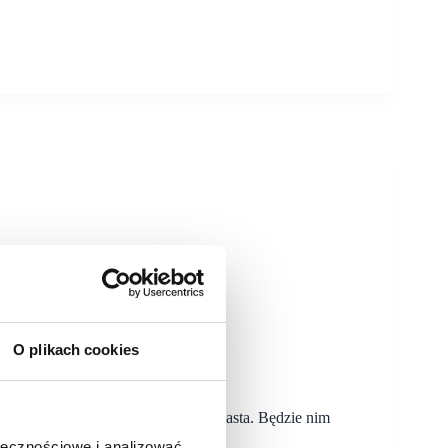
O plikach cookies
awita do kolejnego polskiego miasta. Będzie nim
ołecznościowe i analizować