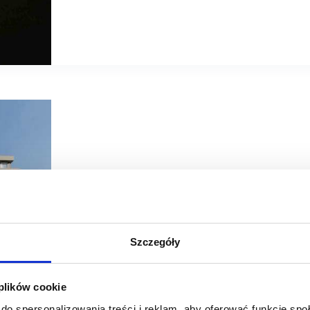
29/07/2024
B&B HOTELS
Szczegóły
B&B HOTELS z ambitnymi planami ekspansji w Polsce
 plików cookie
Już wkrótce międzynarodowa sieć hotelowa B&B HOTELS z
Kalisz. Miasto zyska nowy hotel z ofertą 102 pokoi.
do spersonalizowania treści i reklam, aby oferować funkcje sp