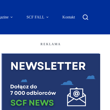
azine
SCF FALL
Kontakt
R E K L A M A