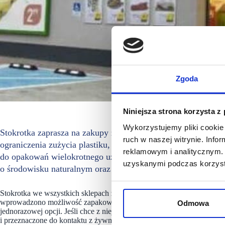
Zgoda
Niniejsza strona korzysta z
Wykorzystujemy pliki cookie 
Stokrotka zaprasza na zakupy z tradycyjnej lady z własnymi
ruch w naszej witrynie. Inf
ograniczenia zużycia plastiku, sieć wprowadziła możliwoś
reklamowym i analitycznym. 
do opakowań wielokrotnego użytku przynoszonych przez klie
uzyskanymi podczas korzysta
o środowisku naturalnym oraz potrzebie zmniejszenia ilośc
Stokrotka we wszystkich sklepach z tradycyjną ladą udostępniła kli
wprowadzono możliwość zapakowania kupowanych produktów do włas
Odmowa
jednorazowej opcji. Jeśli chce z niej skorzystać, wystarczy, że powie 
i przeznaczone do kontaktu z żywnością opakowanie. Znaleźć mogą się 