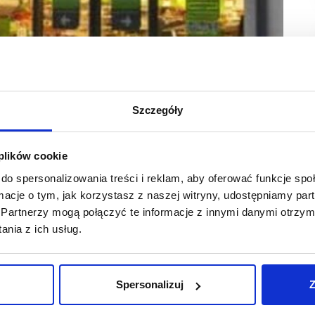
Szczegóły
 plików cookie
do spersonalizowania treści i reklam, aby oferować funkcje sp
 opakowaniami. Mając na względzie potrzebę
ormacje o tym, jak korzystasz z naszej witryny, udostępniamy p
ć zapakowania produktów kupowanych na wagę
Partnerzy mogą połączyć te informacje z innymi danymi otrzym
ntów. Jest to rozwiązanie wdrożone z myślą
nia z ich usług.
i wytwarzanych odpadów.
entom nowe rozwiązanie. Dla towarów sprzedawanych na wagę
nego opakowania. Klient zyskał więc alternatywę wobec
Spersonalizuj
Z
o tym pracownikowi stoiska i przekaże mu czyste, szczelne
w nim produkty takie jak wędliny, sery, nabiał, surówki