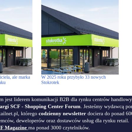
ciela, ale marka
W 2025 roku przybyło 33 nowych
nku
Stokrotek
m jest liderem komunikacji B2B dla rynku centrów handlowy
targi SCF - Shopping Center Forum
. Jesteśmy wydawcą por
ilnet.pl, którego
codzienny newsletter
dociera do ponad 60
emców, deweloperów oraz dostawców usług dla rynku retail.
F Magazine
ma ponad 3000 czytelników.