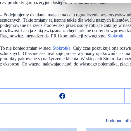
czy produkty garmażeryjne dostępne w Stokrotkowej ladzie.
– Podejmujemy działania mające na celu ograniczenie wykorzystywa
sztucznych. Takie zmiany są istotne także dla wielu naszych klientów.
podejmowane na rzecz środowiska przez osoby robiące zakupy w naszy
możliwość i akcja z nią związana zachęci kolejne osoby do wprowa
Raganowicz, menadżer ds. PR i komunikacji zewnętrznej
Stokrotki
.
To nie koniec zmian w sieci
Stokrotka
. Cały czas poszukuje ona rozw
sztucznych. Obecnie sieć realizuje proces wymiany opakowań ciast na
produkty pakowane są na życzenie klienta. W sklepach Stokrotka moż
z ekspresu. Co ważne, nalewając napój do własnego pojemnika, płaci s
Podobne info