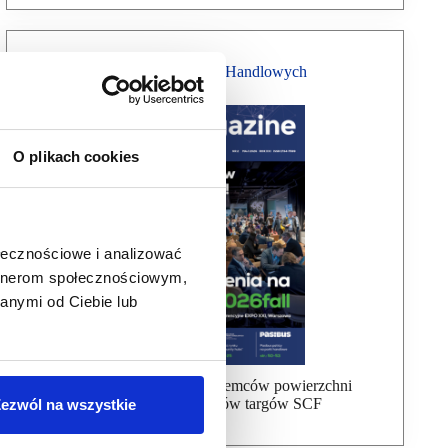
Magazyn Centrów Handlowych
O plikach cookies
ołecznościowe i analizować
artnerom społecznościowym,
anymi od Ciebie lub
Bezpłatna wysyłka dla najemców powierzchni
handlowej, uczestników targów SCF
ezwól na wszystkie