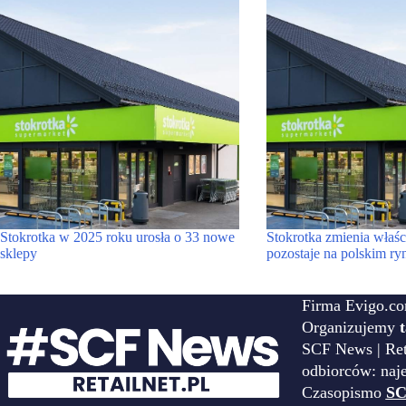
Stokrotka w 2025 roku urosła o 33 nowe
Stokrotka zmienia właści
sklepy
pozostaje na polskim ry
Firma Evigo.co
Organizujemy
SCF News | Reta
odbiorców: naj
Czasopismo
SC