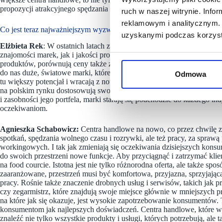
propozycji atrakcyjnego spędzania czasu.
ruch w naszej witrynie. Inf
reklamowym i analitycznym. 
Co jest teraz najważniejszym wyzwaniem, jeśli chodzi o spełnienie 
uzyskanymi podczas korzysta
Elżbieta Rek
: W ostatnich latach zdecydowanie wzrosła i wciąż roś
znajomości marek, jak i jakości produktów oraz materiałów, z któryc
produktów, porównują ceny także z tymi w zagranicznych sklepach. Nas
do nas duże, światowe marki, które kilka lub kilkanaście lat temu pr
Odmowa
tu większy potencjał i wracają z nowymi konceptami. Nie da się równi
na polskim rynku dostosowują swoją ofertę do silnie obecnych klientó
i zasobności jego portfela, marki starają się podchodzić do każdego i
oczekiwaniom.
Agnieszka Schabowicz:
Centra handlowe na nowo, co przez chwilę z
spotkań, spędzania wolnego czasu i rozrywki, ale też pracy, za sprawą
workingowych. I tak jak zmieniają się oczekiwania dzisiejszych kons
do swoich przestrzeni nowe funkcje. Aby przyciągnąć i zatrzymać klien
na food courcie. Istotna jest nie tylko różnorodna oferta, ale także spo
zaaranżowane, przestrzeń musi być komfortowa, przyjazna, sprzyjaj
pracy. Rośnie także znaczenie drobnych usług i serwisów, takich jak p
czy zegarmistrz, które znajdują swoje miejsce głównie w mniejszych pro
na które jak się okazuje, jest wysokie zapotrzebowanie konsumentów. 
konsumentom jak najlepszych doświadczeń. Centra handlowe, które w po
znaleźć nie tylko wszystkie produkty i usługi, których potrzebują, ale 