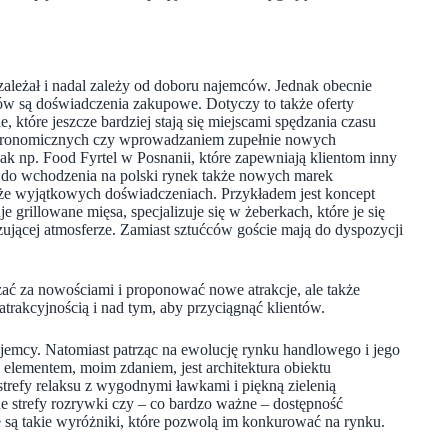
ależał i nadal zależy od doboru najemców. Jednak obecnie
ów są doświadczenia zakupowe. Dotyczy to także oferty
które jeszcze bardziej stają się miejscami spędzania czasu
 gastronomicznych czy wprowadzaniem zupełnie nowych
k np. Food Fyrtel w Posnanii, które zapewniają klientom inny
ń do wchodzenia na polski rynek także nowych marek
akże wyjątkowych doświadczeniach. Przykładem jest koncept
grillowane mięsa, specjalizuje się w żeberkach, które je się
ującej atmosferze. Zamiast sztućców goście mają do dyspozycji
ać za nowościami i proponować nowe atrakcje, ale także
 atrakcyjnością i nad tym, aby przyciągnąć klientów.
jemcy. Natomiast patrząc na ewolucję rynku handlowego i jego
elementem, moim zdaniem, jest architektura obiektu
strefy relaksu z wygodnymi ławkami i piękną zielenią
e strefy rozrywki czy – co bardzo ważne – dostępność
 są takie wyróżniki, które pozwolą im konkurować na rynku.