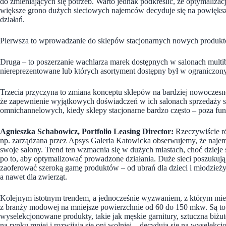
do zmieniających się potrzeb. Warto jednak podkreślić, że optymalizac
większe grono dużych sieciowych najemców decyduje się na powiększ
działań.
Pierwsza to wprowadzanie do sklepów stacjonarnych nowych produktó
Druga – to poszerzanie wachlarza marek dostępnych w salonach multibr
niereprezentowane lub których asortyment dostępny był w ograniczon
Trzecia przyczyna to zmiana konceptu sklepów na bardziej nowoczesne
że zapewnienie wyjątkowych doświadczeń w ich salonach sprzedaży sta
omnichannelowych, kiedy sklepy stacjonarne bardzo często – poza fu
Agnieszka Schabowicz, Portfolio Leasing Director:
Rzeczywiście ró
np. zarządzana przez Apsys Galeria Katowicka obserwujemy, że najemc
swoje salony. Trend ten wzmacnia się w dużych miastach, choć dzieje 
po to, aby optymalizować prowadzone działania. Duże sieci poszukuj
zaoferować szeroką gamę produktów – od ubrań dla dzieci i młodzieży
a nawet dla zwierząt.
Kolejnym istotnym trendem, a jednocześnie wyzwaniem, z którym mier
z branży modowej na mniejsze powierzchnie od 60 do 150 mkw. Są to
wyselekcjonowane produkty, takie jak męskie garnitury, sztuczna biż
na rynku mniej i rozwijają się oni wolniej – decydują się na wyselekc