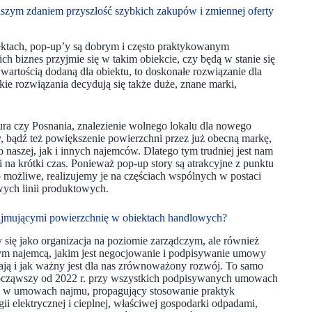
szym zdaniem przyszłość szybkich zakupów i zmiennej oferty
ktach, pop-up’y są dobrym i często praktykowanym
ch biznes przyjmie się w takim obiekcie, czy będą w stanie się
rtością dodaną dla obiektu, to doskonałe rozwiązanie dla
kie rozwiązania decydują się także duże, znane marki,
ra czy Posnania, znalezienie wolnego lokalu dla nowego
y, bądź też powiększenie powierzchni przez już obecną markę,
 naszej, jak i innych najemców. Dlatego tym trudniej jest nam
i na krótki czas. Ponieważ pop-up story są atrakcyjne z punktu
o możliwe, realizujemy je na częściach wspólnych w postaci
wych linii produktowych.
wynajmującymi powierzchnię w obiektach handlowych?
się jako organizacja na poziomie zarządczym, ale również
m najemcą, jakim jest negocjowanie i podpisywanie umowy
ają i jak ważny jest dla nas zrównoważony rozwój. To samo
Począwszy od 2022 r. przy wszystkich podpisywanych umowach
w w umowach najmu, propagujący stosowanie praktyk
i elektrycznej i cieplnej, właściwej gospodarki odpadami,