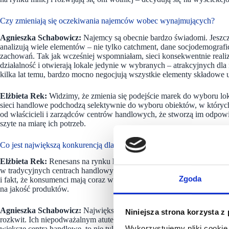
Czy zmieniają się oczekiwania najemców wobec wynajmujących?
Agnieszka Schabowicz:
Najemcy są obecnie bardzo świadomi. Jeszcze
analizują wiele elementów – nie tylko catchment, dane socjodemografi
zachowań. Tak jak wcześniej wspomniałam, sieci konsekwentnie realiz
działalność i otwierają lokale jedynie w wybranych – atrakcyjnych dla 
kilka lat temu, bardzo mocno negocjują wszystkie elementy składowe 
Elżbieta Rek:
Widzimy, że zmienia się podejście marek do wyboru lokal
sieci handlowe podchodzą selektywnie do wyboru obiektów, w których 
od właścicieli i zarządców centrów handlowych, że stworzą im odpow
szyte na miarę ich potrzeb.
Co jest największą konkurencją dla Waszych obiektów?
Elżbieta Rek:
Renesans na rynku handlowym przeżywają outlety i t
w tradycyjnych centrach handlowych. Ponownemu ożywieniu w sektor
Zgoda
i fakt, że konsumenci mają coraz większą świadomość i znajomość mar
na jakość produktów.
Agnieszka Schabowicz:
Największą konkurencją dla obiektów średniej 
Niniejsza strona korzysta z
rozkwit. Ich niepodważalnym atutem jest łatwość i szybkość zrobieni
Wykorzystujemy pliki cookie 
większe centra handlowe, to nie tylko bogatsza i bardziej kompleksowa