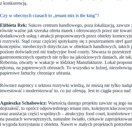
z konkurencją.
Czy w obecnych czasach to „tenant mix is the king”?
Elżbieta Rek:
Sukces centrum handlowego, poza lokalizacją, zawsze z
równie ważne jak szeroka oferta marek i oferowanych przez nie towar
dodatkowych usług i atrakcji proponowanych przez obiekty komercyjne, 
i rozrywki. Stąd coraz częściej spotykamy się z poszerzaniem stref
konceptów, nieobecnych dotychczas w obiektach handlowych, takich ja
poziom doświadczeń niż tradycyjne food courty. Stwarza to przestrze
gastronomicznych opartych nie tylko na jakościowych daniach, ale t
Rebernia, otwarty w wakacje w łódzkiej Manufakturze. Lokal proponuje 
rękoma, na papierowych obrusach. To wszystko w luźnej, niezobowiąz
papierowe fartuchy chroniące ubrania.
Również najemcy z sektora rozrywki wiedzą, że muszą nie tylko nadąż
inwestować i modernizować to, co już oferują. Jest to ciągła praca nad
Agnieszka Schabowicz:
Wartością danego projektu zawsze są jego na
dojrzałość, to oprócz odpowiedniego tenant mix, kolejnym kluczowym 
oraz aranżacja części wspólnych – atrakcyjny food court, komfortowe 
na pasażach wewnętrznych, naturalne światło, ciekawie zaprojektowan
i wygoda korzystania z obiektu. Nawet w małych projektach potrzebne