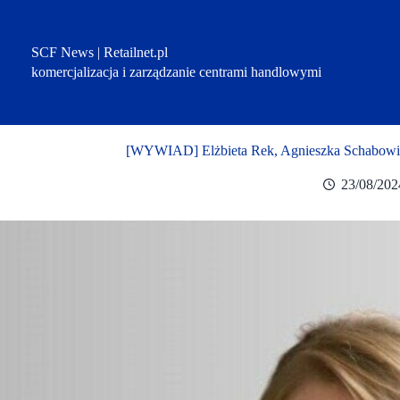
Przejdź
do
treści
SCF News | Retailnet.pl
komercjalizacja i zarządzanie centrami handlowymi
[WYWIAD] Elżbieta Rek, Agnieszka Schabowicz,
23/08/202