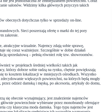
ja nie jest jednoznaczna ze zmniejszaniem powierzchni. Coraz
anie salonów. Widzimy kilka głównych przyczyn takich
w obecnych dotychczas tylko w sprzedaży on-line.
andowych. Sieci poszerzają ofertę o marki do tej pory
ym zakresie.
, atrakcyjne wizualnie. Najemcy zdają sobie sprawę,
je się coraz ważniejsze. Szczególnie w dobie działań
nkcją sprzedażową – pełnią również rolę tzw. showroomów.
wnież w projektach średniej wielkości takich jak
y, którzy dobrze sobie radzą na rynku, chętnie powiększają
się to kosztem lokalizacji w mniejszych ośrodkach. Wszystko
ą zdecydowanie większych powierzchni, na których będą mogły
, przez odzież damską i męską, po akcesoria, artykuły do domu,
zą się obecnie wynajmujący, jest znalezienie najemców
 głównie powierzchnie wybierane przez monobrandy oferujące
uteria czy klasyczna moda damska. Tego typu najemców jest
jonowane lokalizacje spełniające ich wszystkie wymagania.