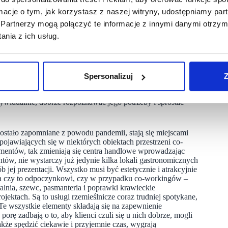
ormacje o tym, jak korzystasz z naszej witryny, udostępniamy p
Partnerzy mogą połączyć te informacje z innymi danymi otrzym
oczekiwań konsumentów?
nia z ich usług.
nie świadomość polskich konsumentów zarówno w zakresie
h są wykonane. Konsumenci oczekują wysokiej jakości
z rynek jest bardziej dojrzały, a to powoduje, że powracają
óbowały zaistnieć w Polsce bez powodzenia. Teraz widzą
Spersonalizuj
Z
eż nie zauważyć, że w ostatnim czasie marki działające
w z Ukrainy. Obserwujemy także, że niezależnie od klienta
ndywidualnie, dobrze rozpoznawać jego potrzeby i sprostać
ostało zapomniane z powodu pandemii, stają się miejscami
 pojawiających się w niektórych obiektach przestrzeni co-
umentów, tak zmieniają się centra handlowe wprowadzając
tów, nie wystarczy już jedynie kilka lokali gastronomicznych
sób jej prezentacji. Wszystko musi być estetycznie i atrakcyjnie
ąca czy to odpoczynkowi, czy w przypadku co-workingów –
ralnia, szewc, pasmanteria i poprawki krawieckie
jektach. Są to usługi rzemieślnicze coraz trudniej spotykane,
Te wszystkie elementy składają się na zapewnienie
rę zadbają o to, aby klienci czuli się u nich dobrze, mogli
także spędzić ciekawie i przyjemnie czas, wygrają