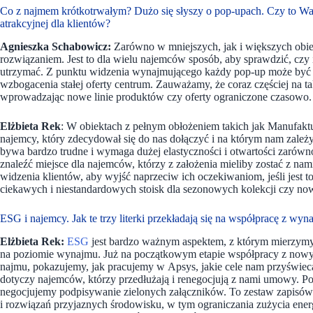
Co z najmem krótkotrwałym? Dużo się słyszy o pop-upach. Czy to Wa
atrakcyjnej dla klientów?
Agnieszka Schabowicz:
Zarówno w mniejszych, jak i większych obie
rozwiązaniem. Jest to dla wielu najemców sposób, aby sprawdzić, czy i
utrzymać. Z punktu widzenia wynajmującego każdy pop-up może być wa
wzbogacenia stałej oferty centrum. Zauważamy, że coraz częściej na ta
wprowadzając nowe linie produktów czy oferty ograniczone czasowo.
Elżbieta Rek
: W obiektach z pełnym obłożeniem takich jak Manufaktu
najemcy, który zdecydował się do nas dołączyć i na którym nam zależ
bywa bardzo trudne i wymaga dużej elastyczności i otwartości zarówno
znaleźć miejsce dla najemców, którzy z założenia mieliby zostać z nam
widzenia klientów, aby wyjść naprzeciw ich oczekiwaniom, jeśli jest t
ciekawych i niestandardowych stoisk dla sezonowych kolekcji czy no
ESG i najemcy. Jak te trzy literki przekładają się na współpracę z 
Elżbieta Rek:
ESG
jest bardzo ważnym aspektem, z którym mierzymy 
na poziomie wynajmu. Już na początkowym etapie współpracy z nowy
najmu, pokazujemy, jak pracujemy w Apsys, jakie cele nam przyświec
dotyczy najemców, którzy przedłużają i renegocjują z nami umowy. 
negocjujemy podpisywanie zielonych załączników. To zestaw zapisó
i rozwiązań przyjaznych środowisku, w tym ograniczania zużycia energi