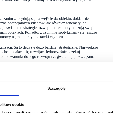
 zanim zdecydują się na wejście do obiektu, dokładnie
czne potencjalnych klientów, ale również schematy ich
ują świadomą strategię rozwoju marek, optymalizują swoją
nich obiektach. Ponadto, z czym nie spotykaliśmy się jeszcze
umowy najmu, nie tylko stawki czynszu.
izacji. Są to decyzje dużo bardziej strategiczne. Największe
chcą działać i się rozwijać. Jednocześnie oczekują
iednie warunki do tego rozwoju i zagwarantują rozwiązania
o one mogą być w pewnym stopniu konkurencją dla najemców
ze centrów wyprzedażowych sprzyja trend smart shopping
Szczegóły
ek, także tych z wyższej półki, a jednocześnie zwracają uwagę
wielkości są retail parki, które w ostatnich latach przeżywają
 plików cookie
a zakupów pierwszej potrzeby. Natomiast to, czym wygrywają
do spersonalizowania treści i reklam, aby oferować funkcje sp
 oferta modowa, ale także jakość przestrzeni i coraz więcej