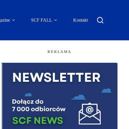
azine
SCF FALL
Kontakt
R E K L A M A