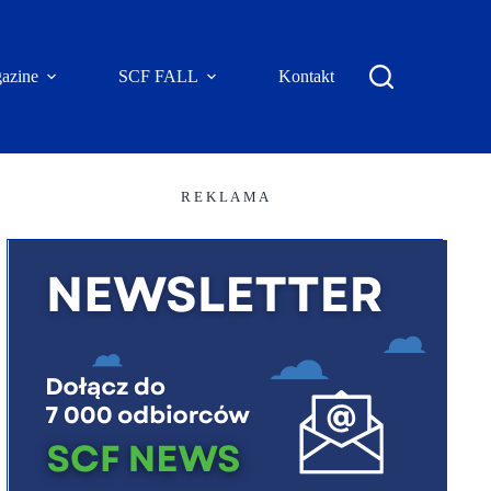
azine
SCF FALL
Kontakt
R E K L A M A