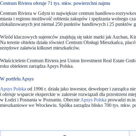
Centrum Riviera oferuje 71 tys. mkw. powierzchni najmu
Centrum Riviera w Gdyni to największe centrum handlowo-rozrywkowe
miasta i regionu możliwość robienia zakupów i spędzania wolnego cza
zlokalizowanych jest niemal 250 punktów handlowych i 25 punktów 
Wśród kluczowych najemców znajdują się takie marki jak Auchan, Kin
Na terenie obiektu działa również Centrum Obsługi Mieszkańca, pla
urzędowe załatwia kilkuset mieszkańców.
Właścicielem Centrum Riviera jest Union Investment Real Estate G
roku obiektem zarządza Apsys Polska.
W portfelu Apsys
Apsys Polska
od 1996 r. działa jako inwestor, deweloper i zarządca n
i oferuje wsparcie eksperckie w zakresie rozwiązań dla przestrzeni mie
w Łodzi i Posnania w Poznaniu. Obecnie
Apsys Polska
prowadzi m.in
mieszkaniowe we Wrocławiu. Spółka zarządza blisko 700 tys. mkw. po