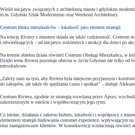
Wśród inicjatyw związanych z architekturą miasta i gdyńskim moderni
m.in. Gdyński Szlak Modernizmu oraz Weekend Architektury.
Centrum blisko mieszkańców – lokalność jako element strategii
Na relację Riviery z miastem składa się także codzienność. Centrum 
i odwiedzających – od inicjatyw rodzinnych i atrakcji dla dzieci po ak
Na terenie obiektu działa również Centrum Obsługi Mieszkańca, w któ
Dzięki temu Riviera pozostaje obecna w życiu Gdynian nie tylko od świ
mieszkańcom.
„Zależy nam na tym, aby Riviera była miejscem przyjaznym i komforto
do zakupów, ale także do spędzania czasu i spotkań” – dodaje Aleksa
Centrum Riviera, zgodnie ze strategią rozwijaną przez Apsys, wychod
zakorzenionym w mieście i współtworzącym jego rytm.
Co istotne, działania z zakresu kultury, lokalności i współpracy z m
elementem strategii budowania customer experience, wpływającym na 
oraz zaangażowanie klientów. W konsekwencji wzmacniają również at