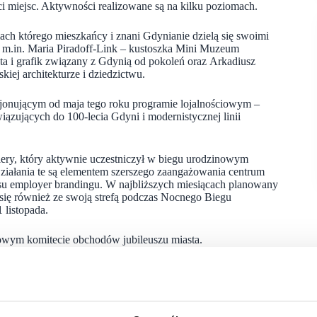
ci miejsc. Aktywności realizowane są na kilku poziomach.
h którego mieszkańcy i znani Gdynianie dzielą się swoimi
ię m.in. Maria Piradoff-Link – kustoszka Mini Muzeum
a i grafik związany z Gdynią od pokoleń oraz Arkadiusz
kiej architekturze i dziedzictwu.
cjonującym od maja tego roku programie lojalnościowym –
iązujących do 100-lecia Gdyni i modernistycznej linii
iery, który aktywnie uczestniczył w biegu urodzinowym
ałania te są elementem szerszego zaangażowania centrum
resu employer brandingu. W najbliższych miesiącach planowany
 się również ze swoją strefą podczas Nocnego Biegu
 listopada.
owym komitecie obchodów jubileuszu miasta.
ę, która stanowi jedno z ważnych narzędzi budowania relacji
 Festiwalem Polskich Filmów Fabularnych. Podczas