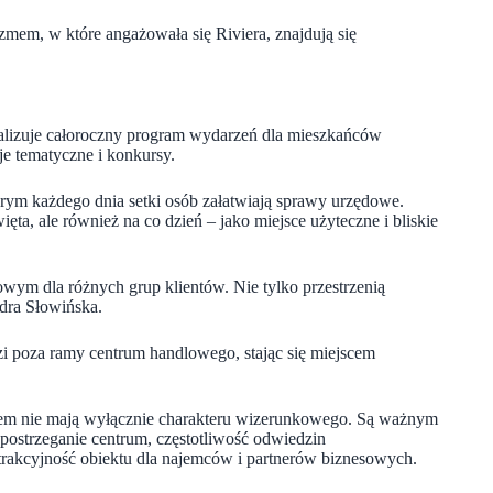
zmem, w które angażowała się Riviera, znajdują się
realizuje całoroczny program wydarzeń dla mieszkańców
cje tematyczne i konkursy.
rym każdego dnia setki osób załatwiają sprawy urzędowe.
ęta, ale również na co dzień – jako miejsce użyteczne i bliskie
wym dla różnych grup klientów. Nie tylko przestrzenią
ndra Słowińska.
zi poza ramy centrum handlowego, stając się miejscem
iastem nie mają wyłącznie charakteru wizerunkowego. Są ważnym
postrzeganie centrum, częstotliwość odwiedzin
rakcyjność obiektu dla najemców i partnerów biznesowych.