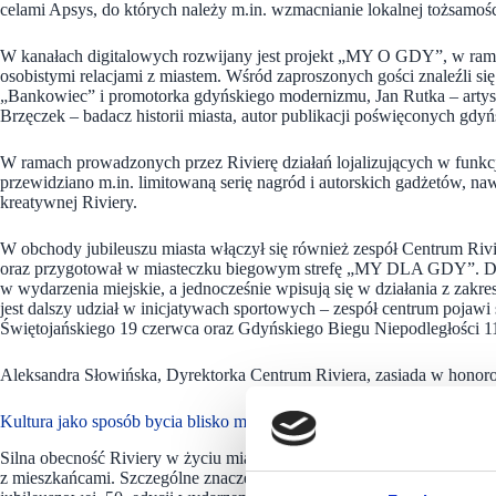
celami Apsys, do których należy m.in. wzmacnianie lokalnej tożsamoś
W kanałach digitalowych rozwijany jest projekt „MY O GDY”, w ramac
osobistymi relacjami z miastem. Wśród zaproszonych gości znaleźli s
„Bankowiec” i promotorka gdyńskiego modernizmu, Jan Rutka – artyst
Brzęczek – badacz historii miasta, autor publikacji poświęconych gdyńs
W ramach prowadzonych przez Rivierę działań lojalizujących w funk
przewidziano m.in. limitowaną serię nagród i autorskich gadżetów, naw
kreatywnej Riviery.
W obchody jubileuszu miasta włączył się również zespół Centrum Riv
oraz przygotował w miasteczku biegowym strefę „MY DLA GDY”. Dzi
w wydarzenia miejskie, a jednocześnie wpisują się w działania z zak
jest dalszy udział w inicjatywach sportowych – zespół centrum pojawi
Świętojańskiego 19 czerwca oraz Gdyńskiego Biegu Niepodległości 11
Aleksandra Słowińska, Dyrektorka Centrum Riviera, zasiada w honor
Kultura jako sposób bycia blisko miasta
Silna obecność Riviery w życiu miasta wyraża się także poprzez kultur
z mieszkańcami. Szczególne znaczenie ma tu rokroczna współpraca z