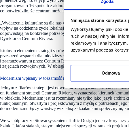
jubileuszowej, 50. edycji wydarzenia w 2025 roku w kinie Helios odby
Zgoda
zorganizowano 16 spotkań z aktorami, reżyserami i twórcami filmowym
co potwierdziło, że centrum może być przestrzenią spotkań, rozmowy i 
Niniejsza strona korzysta z
„Wydarzenia kulturalne są dla nas ważnym narzędziem budowania tożsamo
wpływ na codzienne życie lokalnej społeczności. Dlatego obok projek
Wykorzystujemy pliki cookie 
odpowiadają na konkretne potrzeby mieszkańców i tworzą przestrzeń 
ruch w naszej witrynie. Inf
Dyrektorka Centrum Riviera.
reklamowym i analitycznym. 
uzyskanymi podczas korzysta
Istotnym elementem strategii są również projekty społeczne realizow
przestrzeń wsparcia dla młodzieży stworzona wspólnie z Miastem Gdy
i zaaranżowanym przez Centrum Rivierę lokalu młodzi ludzie korzysta
i zajęciach rozwojowych. W ubiegłym roku SPOT Riviera odwiedziło bl
Odmowa
Modernizm wpisany w tożsamość miejsca
Jednym z filarów strategii jest odwołanie do gdyńskiej tożsamości mia
on fundament strategii Centrum Riviera, wyznaczając kierunek komunik
w obiekcie. Modernizm jest tu rozumiany nie tylko jako język architektu
funkcjonalnym, otwartym i projektowanym z myślą o potrzebach jego 
do modernizmu łączy warstwę wizualną z działaniami społecznymi, kul
We współpracy ze Stowarzyszeniem Traffic Design jeden z korytarzy ga
Sztuki”, która stała się stałym miejscem ekspozycji w ramach projektu 