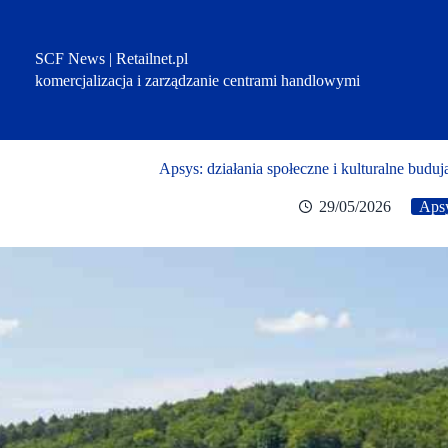
Przejdź
do
treści
SCF News | Retailnet.pl
komercjalizacja i zarządzanie centrami handlowymi
Apsys: działania społeczne i kulturalne budu
29/05/2026
Aps