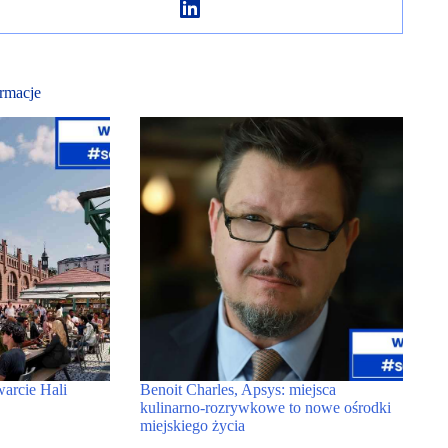
rmacje
warcie Hali
Benoit Charles, Apsys: miejsca
kulinarno-rozrywkowe to nowe ośrodki
miejskiego życia