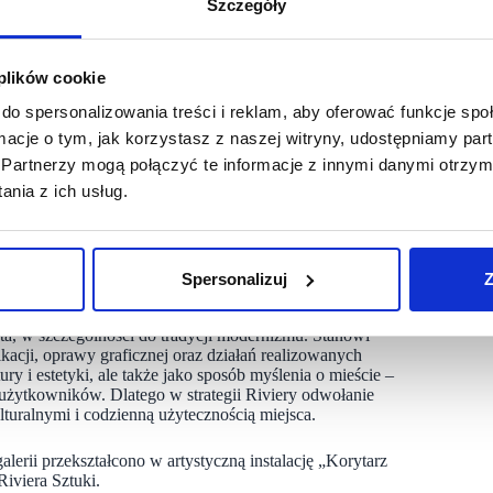
wały się seanse festiwalowe, a na Scenie Riviery
Szczegóły
i. Wzięło w nich udział kilka tysięcy miłośników kina,
kontaktu z kulturą.
 plików cookie
ści miejsca i relacji z miastem, ale równie istotny jest
tów kulturalnych rozwijamy inicjatywy społeczne, które
do spersonalizowania treści i reklam, aby oferować funkcje sp
wsparcia, dialogu i rozwoju” – mówi Aleksandra Słowińska,
ormacje o tym, jak korzystasz z naszej witryny, udostępniamy p
Partnerzy mogą połączyć te informacje z innymi danymi otrzym
nia z ich usług.
ane we współpracy z miastem. Jednym z nich jest SPOT Riviera –
nia i Fundacją Młodorośli. W bezpłatnie udostępnionym
ją z pomocy psychologicznej oraz uczestniczą w warsztatach
isko 6,5 tys. osób.
Spersonalizuj
Z
sta, w szczególności do tradycji modernizmu. Stanowi
acji, oprawy graficznej oraz działań realizowanych
ry i estetyki, ale także jako sposób myślenia o mieście –
użytkowników. Dlatego w strategii Riviery odwołanie
turalnymi i codzienną użytecznością miejsca.
lerii przekształcono w artystyczną instalację „Korytarz
Riviera Sztuki.