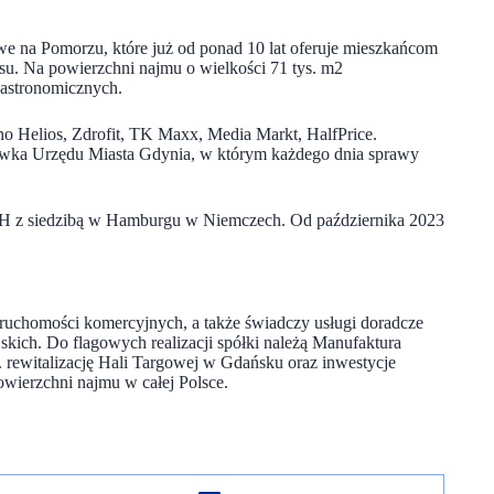
 na Pomorzu, które już od ponad 10 lat oferuje mieszkańcom
su. Na powierzchni najmu o wielkości 71 tys. m2
gastronomicznych.
o Helios, Zdrofit, TK Maxx, Media Markt, HalfPrice.
cówka Urzędu Miasta Gdynia, w którym każdego dnia sprawy
mbH z siedzibą w Hamburgu w Niemczech. Od października 2023
ieruchomości komercyjnych, a także świadczy usługi doradcze
jskich. Do flagowych realizacji spółki należą Manufaktura
. rewitalizację Hali Targowej w Gdańsku oraz inwestycje
wierzchni najmu w całej Polsce.