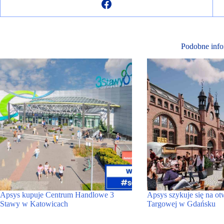
Podobne info
Apsys kupuje Centrum Handlowe 3
Apsys szykuje się na ot
Stawy w Katowicach
Targowej w Gdańsku