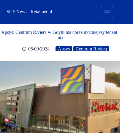
Przejdź
do
SCF News | Retailnet.pl
treści
Apsys: Centrum Riviera w Gdyni ma coraz mocniejszy tenant-
mix
05/09/2024
Apsys
Centrum Riviera