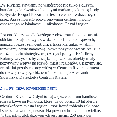
„W Rivierze stawiamy na współpracę nie tylko z dużymi
brandami, ale również z lokalnymi markami, jakimi są Lody
Bałtyckie, Błogo i Pizzarium. Jest to element wdrażanego
przez Apsys nowego pozycjonowania centrum, mocno
osadzonego w lokalności i unikalności Gdyni i regionu.
Jest ono kluczowe dla każdego z obszarów funkcjonowania
obiektu – znajduje wyraz w działaniach marketingowych,
aranżacji przestrzeni centrum, a także kierunku, w jakim
rozwijamy ofertę handlową. Nowe pozycjonowanie realizuje
założenia celu strategicznego Apsys i polityki ESG firmy.
Robimy wszystko, by zarządzane przez nas obiekty miały
pozytywny wpływ na rozwój miast i regionów. Cieszymy się,
że lokalni przedsiębiorcy widzą w Centrum Riviera partnera
do rozwoju swojego biznesu” – komentuje Aleksandra
Słowińska, Dyrektorka Centrum Riviera.
Z 71 tys. mkw. powierzchni najmu
Centrum Riviera w Gdyni to największe centrum handlowo-
rozrywkowe na Pomorzu, które już od ponad 10 lat oferuje
mieszkańcom miasta i regionu możliwość robienia zakupów
i spędzania wolnego czasu. Na powierzchni najmu o wielkości
71 tys. mkw. zlokalizowanych jest niemal 250 punktów