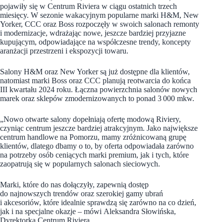
pojawiły się w Centrum Riviera w ciągu ostatnich trzech
miesięcy. W sezonie wakacyjnym popularne marki H&M, New
Yorker, CCC oraz Boss rozpoczęły w swoich salonach remonty
i modernizacje, wdrażając nowe, jeszcze bardziej przyjazne
kupującym, odpowiadające na współczesne trendy, koncepty
aranżacji przestrzeni i ekspozycji towaru.
Salony H&M oraz New Yorker są już dostępne dla klientów,
natomiast marki Boss oraz CCC planują reotwarcia do końca
III kwartału 2024 roku. Łączna powierzchnia salonów nowych
marek oraz sklepów zmodernizowanych to ponad 3 000 mkw.
„Nowo otwarte salony dopełniają ofertę modową Riviery,
czyniąc centrum jeszcze bardziej atrakcyjnym. Jako największe
centrum handlowe na Pomorzu, mamy zróżnicowaną grupę
klientów, dlatego dbamy o to, by oferta odpowiadała zarówno
na potrzeby osób ceniących marki premium, jak i tych, które
zaopatrują się w popularnych salonach sieciowych.
Marki, które do nas dołączyły, zapewnią dostęp
do najnowszych trendów oraz szerokiej gamy ubrań
i akcesoriów, które idealnie sprawdzą się zarówno na co dzień,
jak i na specjalne okazje – mówi Aleksandra Słowińska,
Dyrektorka Centrum Riviera.