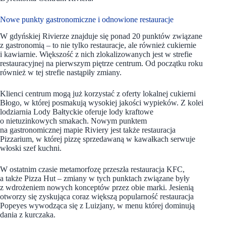
Nowe punkty gastronomiczne i odnowione restauracje
W gdyńskiej Rivierze znajduje się ponad 20 punktów związane
z gastronomią – to nie tylko restauracje, ale również cukiernie
i kawiarnie. Większość z nich zlokalizowanych jest w strefie
restauracyjnej na pierwszym piętrze centrum. Od początku roku
również w tej strefie nastąpiły zmiany.
Klienci centrum mogą już korzystać z oferty lokalnej cukierni
Błogo, w której posmakują wysokiej jakości wypieków. Z kolei
lodziarnia Lody Bałtyckie oferuje lody kraftowe
o nietuzinkowych smakach. Nowym punktem
na gastronomicznej mapie Riviery jest także restauracja
Pizzarium, w której pizzę sprzedawaną w kawałkach serwuje
włoski szef kuchni.
W ostatnim czasie metamorfozę przeszła restauracja KFC,
a także Pizza Hut – zmiany w tych punktach związane były
z wdrożeniem nowych konceptów przez obie marki. Jesienią
otworzy się zyskująca coraz większą popularność restauracja
Popeyes wywodząca się z Luizjany, w menu której dominują
dania z kurczaka.