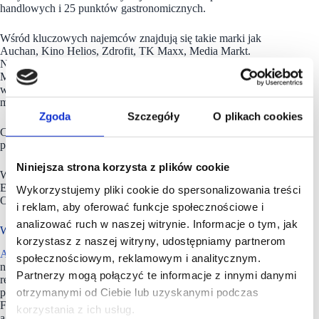
handlowych i 25 punktów gastronomicznych.
Wśród kluczowych najemców znajdują się takie marki jak
Auchan, Kino Helios, Zdrofit, TK Maxx, Media Markt.
Na terenie obiektu działa również Centrum Obsługi
Mieszkańca, placówka Urzędu Miasta Gdynia,
w którym każdego dnia sprawy urzędowe załatwia kilkuset
mieszkańców.
Zgoda
Szczegóły
O plikach cookies
Centrum Riviera dysponuje 1 700 własnych miejsc
parkingowych.
Niniejsza strona korzysta z plików cookie
Właścicielem Centrum Riviera jest Union Investment Real
Estate GmbH z siedzibą w Hamburgu w Niemczech.
Wykorzystujemy pliki cookie do spersonalizowania treści
Od października 2023 roku obiektem zarządza Apsys Polska.
i reklam, aby oferować funkcje społecznościowe i
analizować ruch w naszej witrynie. Informacje o tym, jak
W portfelu 800 000 mkw. GLA
korzystasz z naszej witryny, udostępniamy partnerom
APSYS
jest jednym z wiodących operatorów branży
społecznościowym, reklamowym i analitycznym.
nieruchomości komercyjnych w Polsce i we Francji. Spółka
Partnerzy mogą połączyć te informacje z innymi danymi
realizuje działania w segmencie nieruchomości handlowych,
otrzymanymi od Ciebie lub uzyskanymi podczas
projektach mixed-use oraz inwestycjach mieszkaniowych.
Firma powstała w 1996 roku i działa jako inwestor, deweloper,
korzystania z ich usług.
agent ds. najmu, menadżer projektu oraz zarządca