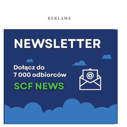
R E K L A M A