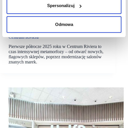
Spersonalizuj
04/07/2025
Apsys
Centrum Riviera
Odmowa
Apsys: rok 2025 czasem metamorfozy gdyńskiego
Centrum Riviera
Pierwsze półrocze 2025 roku w Centrum Riviera to
czas intensywnej metamorfozy – od otwarć nowych,
flagowych sklepów, poprzez modernizację salonów
znanych marek.