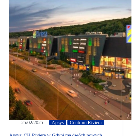
25/02/2025
Apsys
Centrum Riviera
Apsys: CH Riviera w Gdyni ma dwóch nowych