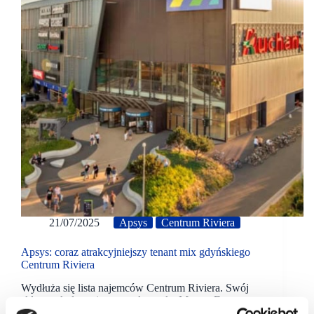
21/07/2025
Apsys
Centrum Riviera
Apsys: coraz atrakcyjniejszy tenant mix gdyńskiego
Centrum Riviera
Wydłuża się lista najemców Centrum Riviera. Swój
sklep z okularami otworzyła marka Muscat Eyewear.
Do grona najemców dołączyła marka JD Sport,.