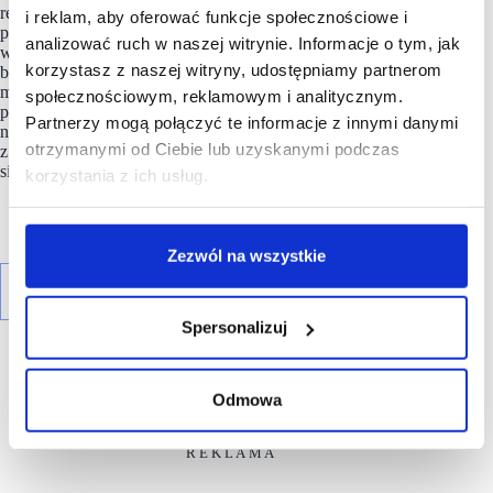
rentowności, będącej jednym z największych właścicieli
i reklam, aby oferować funkcje społecznościowe i
parków handlowych oraz tzw. centrów typu convenience
analizować ruch w naszej witrynie. Informacje o tym, jak
w Wielkiej Brytanii i Polsce. Sztandarowym obiektem
korzystasz z naszej witryny, udostępniamy partnerom
biznesowym LCP w Wielkiej Brytanii jest Pensnett Estate
mieszczący się w Kingswinford. Park magazynowo-
społecznościowym, reklamowym i analitycznym.
przemysłowy oraz ośrodek biznesowy rozlokowano
Partnerzy mogą połączyć te informacje z innymi danymi
na powierzchni 185 akrów (niemal 75 ha) i jest to jeden
otrzymanymi od Ciebie lub uzyskanymi podczas
z największych tego typu obiektów w Europie. Stanowi
siedzibę prawie 200 firm.
korzystania z ich usług.
Zezwól na wszystkie
Spersonalizuj
Odmowa
R E K L A M A