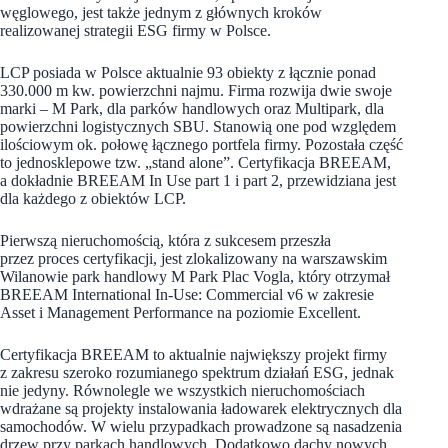
węglowego, jest także jednym z głównych kroków
realizowanej strategii ESG firmy w Polsce.
LCP posiada w Polsce aktualnie 93 obiekty z łącznie ponad
330.000 m kw. powierzchni najmu. Firma rozwija dwie swoje
marki – M Park, dla parków handlowych oraz Multipark, dla
powierzchni logistycznych SBU. Stanowią one pod względem
ilościowym ok. połowę łącznego portfela firmy. Pozostała część
to jednosklepowe tzw. „stand alone”. Certyfikacja BREEAM,
a dokładnie BREEAM In Use part 1 i part 2, przewidziana jest
dla każdego z obiektów LCP.
Pierwszą nieruchomością, która z sukcesem przeszła
przez proces certyfikacji, jest zlokalizowany na warszawskim
Wilanowie park handlowy M Park Plac Vogla, który otrzymał
BREEAM International In-Use: Commercial v6 w zakresie
Asset i Management Performance na poziomie Excellent.
Certyfikacja BREEAM to aktualnie największy projekt firmy
z zakresu szeroko rozumianego spektrum działań ESG, jednak
nie jedyny. Równolegle we wszystkich nieruchomościach
wdrażane są projekty instalowania ładowarek elektrycznych dla
samochodów. W wielu przypadkach prowadzone są nasadzenia
drzew przy parkach handlowych. Dodatkowo dachy nowych