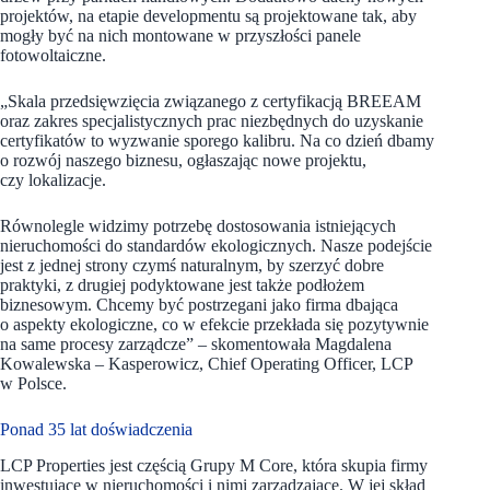
projektów, na etapie developmentu są projektowane tak, aby
mogły być na nich montowane w przyszłości panele
fotowoltaiczne.
„Skala przedsięwzięcia związanego z certyfikacją BREEAM
oraz zakres specjalistycznych prac niezbędnych do uzyskanie
certyfikatów to wyzwanie sporego kalibru. Na co dzień dbamy
o rozwój naszego biznesu, ogłaszając nowe projektu,
czy lokalizacje.
Równolegle widzimy potrzebę dostosowania istniejących
nieruchomości do standardów ekologicznych. Nasze podejście
jest z jednej strony czymś naturalnym, by szerzyć dobre
praktyki, z drugiej podyktowane jest także podłożem
biznesowym. Chcemy być postrzegani jako firma dbająca
o aspekty ekologiczne, co w efekcie przekłada się pozytywnie
na same procesy zarządcze” – skomentowała Magdalena
Kowalewska – Kasperowicz, Chief Operating Officer, LCP
w Polsce.
Ponad 35 lat doświadczenia
LCP Properties jest częścią Grupy M Core, która skupia firmy
inwestujące w nieruchomości i nimi zarządzające. W jej skład