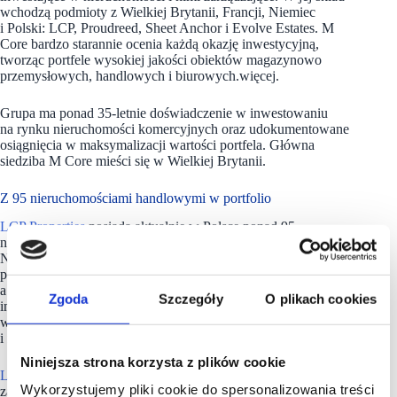
wchodzą podmioty z Wielkiej Brytanii, Francji, Niemiec
i Polski: LCP, Proudreed, Sheet Anchor i Evolve Estates. M
Core bardzo starannie ocenia każdą okazję inwestycyjną,
tworząc portfele wysokiej jakości obiektów magazynowo
przemysłowych, handlowych i biurowych.więcej.
Grupa ma ponad 35-letnie doświadczenie w inwestowaniu
na rynku nieruchomości komercyjnych oraz udokumentowane
osiągnięcia w maksymalizacji wartości portfela. Główna
siedziba M Core mieści się w Wielkiej Brytanii.
Z 95 nieruchomościami handlowymi w portfolio
LCP Properties
posiada aktualnie w Polsce ponad 95
nieruchomości handlowych, biurowych oraz magazynowych.
Na początku 2023 roku całkowita, łączna powierzchnia
posiadanych przez firmę obiektów, przekroczyła 360 tys. m kw.
a ich szacunkowa wartość osiągnęła 500 mln euro. LCP
Zgoda
Szczegóły
O plikach cookies
inwestuje długoterminowo, koncentrując się na stabilnym
wzroście wartości nieruchomości poprzez aktywne zarządzanie
i maksymalizacją zysków.
Niniejsza strona korzysta z plików cookie
LCP Properties
jest częścią M Core – grupy firm rodzinnych
Wykorzystujemy pliki cookie do spersonalizowania treści
zarządzających nieruchomościami i inwestycjami o wysokiej