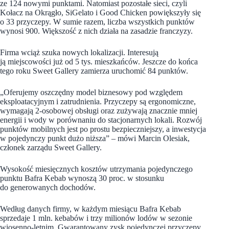
ze 124 nowymi punktami. Natomiast pozostałe sieci, czyli
Kołacz na Okrągło, SiGelato i Good Chicken powiększyły się
o 33 przyczepy. W sumie razem, liczba wszystkich punktów
wynosi 900. Większość z nich działa na zasadzie franczyzy.
Firma wciąż szuka nowych lokalizacji. Interesują
ją miejscowości już od 5 tys. mieszkańców. Jeszcze do końca
tego roku Sweet Gallery zamierza uruchomić 84 punktów.
„Oferujemy oszczędny model biznesowy pod względem
eksploatacyjnym i zatrudnienia. Przyczepy są ergonomiczne,
wymagają 2-osobowej obsługi oraz zużywają znacznie mniej
energii i wody w porównaniu do stacjonarnych lokali. Rozwój
punktów mobilnych jest po prostu bezpieczniejszy, a inwestycja
w pojedynczy punkt dużo niższa” – mówi Marcin Olesiak,
członek zarządu Sweet Gallery.
Wysokość miesięcznych kosztów utrzymania pojedynczego
punktu Bafra Kebab wynoszą 30 proc. w stosunku
do generowanych dochodów.
Według danych firmy, w każdym miesiącu Bafra Kebab
sprzedaje 1 mln. kebabów i trzy milionów lodów w sezonie
wiosenno-letnim. Gwarantowany zysk pojedynczej przyczepy