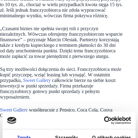
to 10 tys. zł., chociaż w wielu przypadkach kwota sięga 15 tys.
zł. Jeśli jednak franczyzobiorca nie zdoła wypracować
minimalnego wyniku, wówczas firma pokrywa różnicę.
„Czasami biznes nie spełnia swojej roli z przyczyn
niezależnych. Wówczas oferujemy franczyzobiorcom wsparcie
finansowe” – przyznaje Marcin Olesiak. Partnerzy korzystają
także z kredytu kupieckiego z terminem płatności do 30 dni
od daty uruchomienia punktu. Dzięki temu franczyzobiorca
może zapłacić za towar pieniędzmi z pierwszego utargu.
Są trzy możliwości dołączenia do sieci. Franczyzobiorca może
kupić przyczepę, wziąć leasing lub wynająć. W ostatnim
przypadku,
Sweet Gallery
całkowicie bierze na siebie koszt
inwestycji w punkt sprzedaży. Firma przekazuje
franczyzobiorcy gotowy punkt sprzedaży z pełnym
wyposażeniem.
Sweet Gallery
współpracuje z Pepsico, Coca Colą, Cosya
Coffee i T-Mobile, tworząc kampanie cross marketingowe.
Zgoda
Szczegóły
O plikach cookies