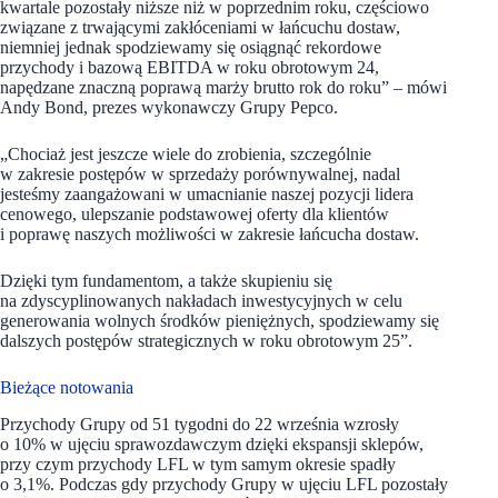
kwartale pozostały niższe niż w poprzednim roku, częściowo
związane z trwającymi zakłóceniami w łańcuchu dostaw,
niemniej jednak spodziewamy się osiągnąć rekordowe
przychody i bazową EBITDA w roku obrotowym 24,
napędzane znaczną poprawą marży brutto rok do roku” – mówi
Andy Bond, prezes wykonawczy Grupy Pepco.
„Chociaż jest jeszcze wiele do zrobienia, szczególnie
w zakresie postępów w sprzedaży porównywalnej, nadal
jesteśmy zaangażowani w umacnianie naszej pozycji lidera
cenowego, ulepszanie podstawowej oferty dla klientów
i poprawę naszych możliwości w zakresie łańcucha dostaw.
Dzięki tym fundamentom, a także skupieniu się
na zdyscyplinowanych nakładach inwestycyjnych w celu
generowania wolnych środków pieniężnych, spodziewamy się
dalszych postępów strategicznych w roku obrotowym 25”.
Bieżące notowania
Przychody Grupy od 51 tygodni do 22 września wzrosły
o 10% w ujęciu sprawozdawczym dzięki ekspansji sklepów,
przy czym przychody LFL w tym samym okresie spadły
o 3,1%. Podczas gdy przychody Grupy w ujęciu LFL pozostały