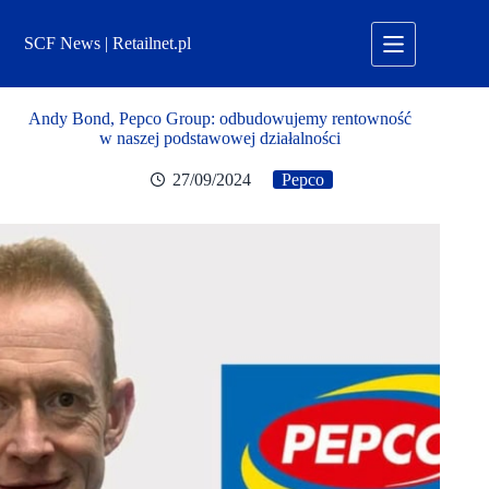
Przejdź
do
SCF News | Retailnet.pl
treści
Andy Bond, Pepco Group: odbudowujemy rentowność
w naszej podstawowej działalności
27/09/2024
Pepco