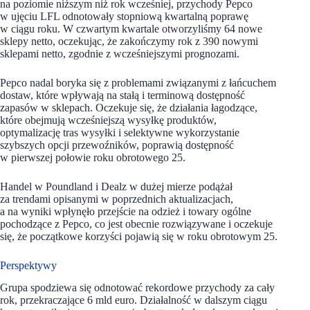
na poziomie niższym niż rok wcześniej, przychody Pepco
w ujęciu LFL odnotowały stopniową kwartalną poprawę
w ciągu roku. W czwartym kwartale otworzyliśmy 64 nowe
sklepy netto, oczekując, że zakończymy rok z 390 nowymi
sklepami netto, zgodnie z wcześniejszymi prognozami.
Pepco nadal boryka się z problemami związanymi z łańcuchem
dostaw, które wpływają na stałą i terminową dostępność
zapasów w sklepach. Oczekuje się, że działania łagodzące,
które obejmują wcześniejszą wysyłkę produktów,
optymalizację tras wysyłki i selektywne wykorzystanie
szybszych opcji przewoźników, poprawią dostępność
w pierwszej połowie roku obrotowego 25.
Handel w Poundland i Dealz w dużej mierze podążał
za trendami opisanymi w poprzednich aktualizacjach,
a na wyniki wpłynęło przejście na odzież i towary ogólne
pochodzące z Pepco, co jest obecnie rozwiązywane i oczekuje
się, że początkowe korzyści pojawią się w roku obrotowym 25.
Perspektywy
Grupa spodziewa się odnotować rekordowe przychody za cały
rok, przekraczające 6 mld euro. Działalność w dalszym ciągu