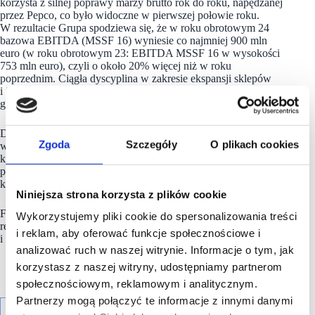
korzysta z silnej poprawy marży brutto rok do roku, napędzanej
przez Pepco, co było widoczne w pierwszej połowie roku.
W rezultacie Grupa spodziewa się, że w roku obrotowym 24
bazowa EBITDA (MSSF 16) wyniesie co najmniej 900 mln
euro (w roku obrotowym 23: EBITDA MSSF 16 w wysokości
753 mln euro), czyli o około 20% więcej niż w roku
poprzednim. Ciągła dyscyplina w zakresie ekspansji sklepów
i inwestycji kapitałowych również zaowocuje wyższym
generowaniem wolnych środków pieniężnych w tym roku.
Dalsza poprawa wyników sprzedaży porównywalnej,
Zgoda
Szczegóły
O plikach cookies
wzmocnienie pozycji lidera cenowego i atrakcyjności dla
klientów w naszym podstawowym asortymencie, a także
poprawa możliwości
Pepco
w zakresie łańcucha dostaw, będą
kluczowymi priorytetami w całym roku obrotowym 25.
Niniejsza strona korzysta z plików cookie
Firma nadal osiąga pozytywne postępy w odbudowie
Wykorzystujemy pliki cookie do spersonalizowania treści
rentowności w swojej podstawowej działalności
Pepco
CEE
i reklam, aby oferować funkcje społecznościowe i
i prowadzeniu zdyscyplinowanych inwestycji kapitałowych.
analizować ruch w naszej witrynie. Informacje o tym, jak
korzystasz z naszej witryny, udostępniamy partnerom
społecznościowym, reklamowym i analitycznym.
Partnerzy mogą połączyć te informacje z innymi danymi