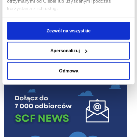
otrzymanymi od Ciebie lub uzyskanymi podczas
korzystania z ich usług.
Zezwól na wszystkie
R E K L A M A
Spersonalizuj
Odmowa