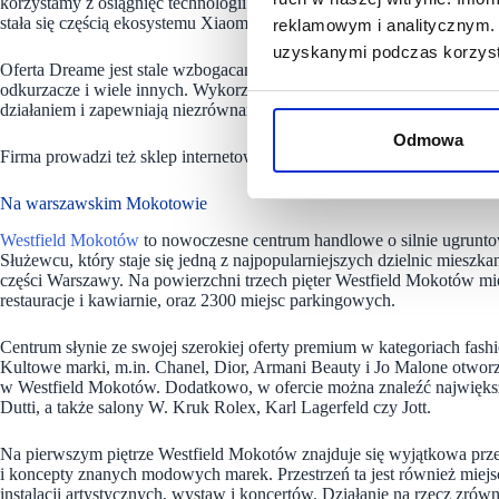
korzystamy z osiągnięć technologii kosmicznej. Z końcem 2017 roku j
stała się częścią ekosystemu Xiaomi.
reklamowym i analitycznym. 
uzyskanymi podczas korzysta
Oferta Dreame jest stale wzbogacana o kolejne inteligentne urządzenia
odkurzacze i wiele innych. Wykorzystują one wysokiej klasy technolo
działaniem i zapewniają niezrównaną jakość. W procesie wytwarzania 
Odmowa
Firma prowadzi też sklep internetowy.
Na warszawskim Mokotowie
Westfield Mokotów
to nowoczesne centrum handlowe o silnie ugrunto
Służewcu, który staje się jedną z najpopularniejszych dzielnic mieszk
części Warszawy. Na powierzchni trzech pięter Westfield Mokotów mie
restauracje i kawiarnie, oraz 2300 miejsc parkingowych.
Centrum słynie ze swojej szerokiej oferty premium w kategoriach fashi
Kultowe marki, m.in. Chanel, Dior, Armani Beauty i Jo Malone otwo
w Westfield Mokotów. Dodatkowo, w ofercie można znaleźć najwięks
Dutti, a także salony W. Kruk Rolex, Karl Lagerfeld czy Jott.
Na pierwszym piętrze Westfield Mokotów znajduje się wyjątkowa przes
i koncepty znanych modowych marek. Przestrzeń ta jest również miej
instalacji artystycznych, wystaw i koncertów. Działanie na rzecz zr