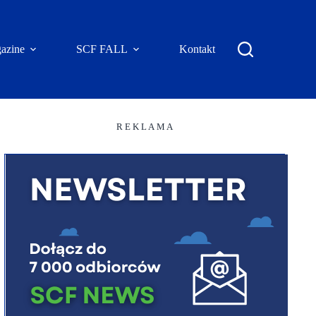
azine
SCF FALL
Kontakt
R E K L A M A