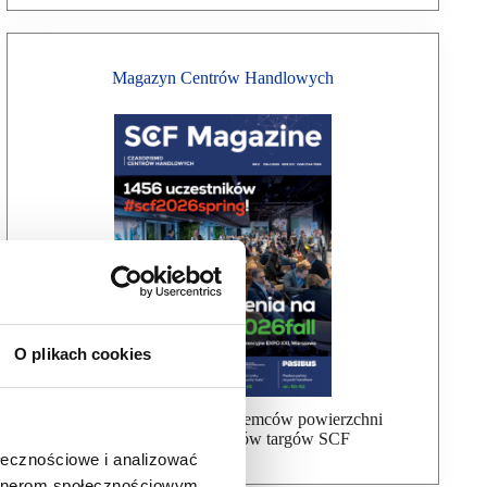
Magazyn Centrów Handlowych
O plikach cookies
Bezpłatna wysyłka dla najemców powierzchni
handlowej, uczestników targów SCF
ołecznościowe i analizować
artnerom społecznościowym,