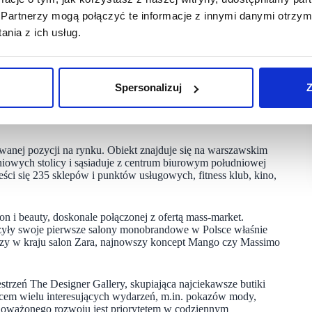
ako główny producent inteligentnych urządzeń sprzątających
Partnerzy mogą połączyć te informacje z innymi danymi otrzym
nia z ich usług.
 czyszczące, takie jak roboty sprzątające, bezprzewodowe
gie, dzięki którym zaskakują coraz bardziej wydajnym
sprzętu wykorzystywane są 3 linii produkcyjnych.
Spersonalizuj
Z
wanej pozycji na rynku. Obiekt znajduje się na warszawskim
aniowych stolicy i sąsiaduje z centrum biurowym południowej
ści się 235 sklepów i punktów usługowych, fitness klub, kino,
on i beauty, doskonale połączonej z ofertą mass-market.
rzyły swoje pierwsze salony monobrandowe w Polsce właśnie
zy w kraju salon Zara, najnowszy koncept Mango czy Massimo
trzeń The Designer Gallery, skupiająca najciekawsze butiki
scem wielu interesujących wydarzeń, m.in. pokazów mody,
ównoważonego rozwoju jest priorytetem w codziennym