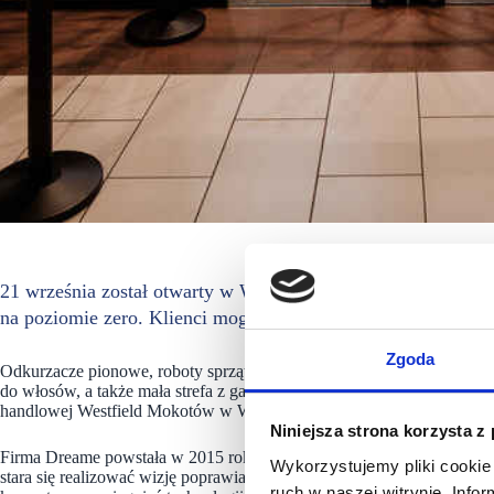
21 września został otwarty w Warszawie pierwszy oficjalny
na poziomie zero. Klienci mogą wybierać spośród bogatej ofe
Zgoda
Odkurzacze pionowe, roboty sprzątające, odkurzacze mopujące, a takż
do włosów, a także mała strefa z gadżetami — to czeka na odwiedzają
handlowej Westfield Mokotów w Warszawie.
Niniejsza strona korzysta z
Firma Dreame powstała w 2015 roku i zajmuje się przede wszystkim t
Wykorzystujemy pliki cookie 
stara się realizować wizję poprawiania jakości życia użytkowników pr
ruch w naszej witrynie. Inf