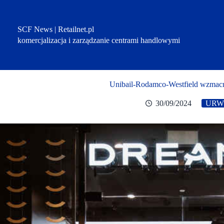
Przejdź
do
treści
SCF News | Retailnet.pl
komercjalizacja i zarządzanie centrami handlowymi
Unibail-Rodamco-Westfield wzmacn
30/09/2024
URW