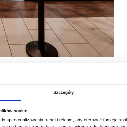
 sklep Dreame. Znajduje się on w Westfield Mokotów
rty urządzeń agd.
Szczegóły
e strefa beauty z lokówkami, suszarkami i produktami
cych pierwszy europejski stacjonarny punkt Dreame w galerii
 plików cookie
worzeniem wysokiej klasy urządzeń sprzątających. Nieustannie
do spersonalizowania treści i reklam, aby oferować funkcje sp
oduktów na całym świecie. Projektując sprzęt, aktywnie
ormacje o tym, jak korzystasz z naszej witryny, udostępniamy p