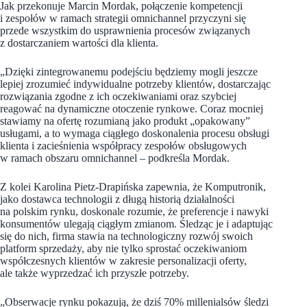
Jak przekonuje Marcin Mordak, połączenie kompetencji
i zespołów w ramach strategii omnichannel przyczyni się
przede wszystkim do usprawnienia procesów związanych
z dostarczaniem wartości dla klienta.
„Dzięki zintegrowanemu podejściu będziemy mogli jeszcze
lepiej zrozumieć indywidualne potrzeby klientów, dostarczając
rozwiązania zgodne z ich oczekiwaniami oraz szybciej
reagować na dynamiczne otoczenie rynkowe. Coraz mocniej
stawiamy na ofertę rozumianą jako produkt „opakowany”
usługami, a to wymaga ciągłego doskonalenia procesu obsługi
klienta i zacieśnienia współpracy zespołów obsługowych
w ramach obszaru omnichannel – podkreśla Mordak.
Z kolei Karolina Pietz-Drapińska zapewnia, że Komputronik,
jako dostawca technologii z długą historią działalności
na polskim rynku, doskonale rozumie, że preferencje i nawyki
konsumentów ulegają ciągłym zmianom. Śledząc je i adaptując
się do nich, firma stawia na technologiczny rozwój swoich
platform sprzedaży, aby nie tylko sprostać oczekiwaniom
współczesnych klientów w zakresie personalizacji oferty,
ale także wyprzedzać ich przyszłe potrzeby.
„Obserwacje rynku pokazują, że dziś 70% millenialsów śledzi