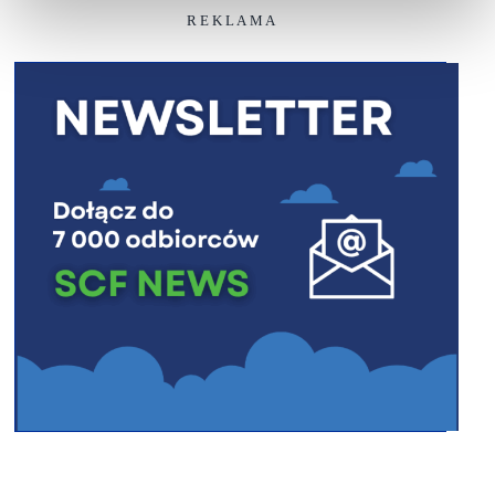
R E K L A M A