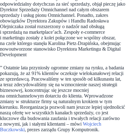
odpowiedzialny dotychczas za sieć sprzedaży, objął pieczę jako
Dyrektor Sprzedaży Omnichannel nad całym obszarem
sprzedaży i usług pionu Omnichannel. Ponadto, zakres
obowiązków Dyrektora Zakupów i Handlu Radosława
Olejniczaka został rozszerzony o nadzór nad obsługą
i sprzedażą na marketplace’ach. Zespoły e-commerce
i marketingu zostały z kolei połączone we wspólny obszar,
na czele którego stanęła Karolina Pietz-Drapińska, obejmując
nowoutworzone stanowisko Dyrektora Marketingu & Digital
Development
” Ostatnie lata przyniosły ogromne zmiany na rynku, a badania
pokazują, że aż 91% klientów oczekuje wielokanałowej relacji
ze sprzedawcą. Pracowaliśmy w ten sposób od kilkunastu lat,
a teraz zdecydowaliśmy się na wzmocnienie naszej strategii
biznesowej, koncentrując się jeszcze mocniej
na omnichannelowym dotarciu do klienta. Wprowadzone
zmiany w strukturze firmy są naturalnym krokiem w tym
kierunku. Reorganizacja pozwoli nam jeszcze lepiej ujednolicić
naszą ofertę we wszystkich kanałach sprzedaży, co jest
kluczowe dla budowania zaufania i trwałych relacji zarówno
z nowymi, jak i stałymi klientami – mówi
Wojciech
Buczkowski
, prezes zarządu Grupy Komputronik.