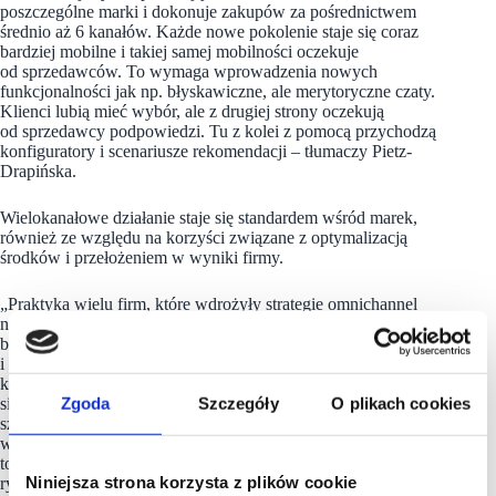
poszczególne marki i dokonuje zakupów za pośrednictwem
średnio aż 6 kanałów. Każde nowe pokolenie staje się coraz
bardziej mobilne i takiej samej mobilności oczekuje
od sprzedawców. To wymaga wprowadzenia nowych
funkcjonalności jak np. błyskawiczne, ale merytoryczne czaty.
Klienci lubią mieć wybór, ale z drugiej strony oczekują
od sprzedawcy podpowiedzi. Tu z kolei z pomocą przychodzą
konfiguratory i scenariusze rekomendacji – tłumaczy Pietz-
Drapińska.
Wielokanałowe działanie staje się standardem wśród marek,
również ze względu na korzyści związane z optymalizacją
środków i przełożeniem w wyniki firmy.
„Praktyka wielu firm, które wdrożyły strategie omnichannel
na zaawansowanym poziomie pokazuje widoczny wzrost
biznesu. Zadowoleni klienci nagradzają firmy lojalnością
i poleceniem. To nieocenione narzędzia w jakże
konkurencyjnej walce rynkowej. Komputronik od lat znajduje
Zgoda
Szczegóły
O plikach cookies
się w czołówce firm na bardzo konkurencyjnym rynku,
szukamy więc wszelkich nowych strategii, jak generować
większy ruch i w efekcie sprzedawać więcej. Omnichannel
to nie tylko własne kanały sprzedaży, ale i silne na polskim
Niniejsza strona korzysta z plików cookie
rynku platformy typu marketplace. Prowadzimy ekspansywną