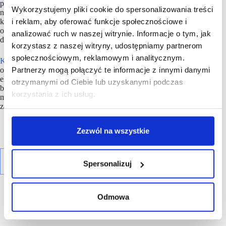
politykę w tym obszarze – po to, by docelowo być obecnym
Wykorzystujemy pliki cookie do spersonalizowania treści
nie tylko na platformach w Polsce, ale i za granicą. Ostatnie
i reklam, aby oferować funkcje społecznościowe i
kwartały pokazują, że wdrożone rozwiązania przynoszą
oczekiwane efekty. Apetyt rośnie w miarę jedzenia, prawda? –
analizować ruch w naszej witrynie. Informacje o tym, jak
dodaje Radosław Olejniczak.
korzystasz z naszej witryny, udostępniamy partnerom
społecznościowym, reklamowym i analitycznym.
Komputronik
od 1996 roku zajmuje się sprzedażą online
Partnerzy mogą połączyć te informacje z innymi danymi
oraz w sklepach stacjonarnych komputerów, telefonów,
elektroniki użytkowej a także rozwiązań smart home. Spółka,
otrzymanymi od Ciebie lub uzyskanymi podczas
będąca firmą rodzinną, znajduje się w czołówce zaufanych
korzystania z ich usług.
marek. W ostatnim roku była wielokrotnie nagradzana
za komunikację i rozwiązania oferowane klientom.
Zezwól na wszystkie
Spersonalizuj
Odmowa