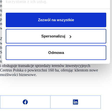
obiektami handlowymi, wynajem powierzchni handlowej,
korzystania z ich usług.
rozwój nieruchomości, asset management, marketing, ESG,
sprzedaż terenów pod inwestycje. Spółka kompleksowo
zarządza 25 centrami i galeriami handlowymi o łącznej
powierzchni blisko 700 tys. mkw. Jako komercjalizator
Zezwól na wszystkie
reprezentuje 54 centra handlowe, w tym Blue City
w Warszawie, 28 obiektów handlowych Auchan.
Spersonalizuj
Zespół
Nhood Services Poland
tworzy innowacyjne
wielofunkcyjne projekty o wyjątkowej skali, licznych
funkcjach i zgodnie z zasadami zrównoważonego rozwoju.
Są to przestrzenie przyjazne lokalnym społecznościom
Odmowa
i dopasowane do istniejącej tkanki miejskiej. Firma podejmuje
się także innych ambitnych projektów deweloperskich
i obsługuje transakcje sprzedaży terenów inwestycyjnych
Ceetrus Polska o powierzchni 160 ha, oferując klientom nowe
możliwości biznesowe.