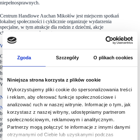
niepełnosprawnych.
Centrum Handlowe Auchan Mikołów jest miejscem spotkań
lokalnej społeczności i cyklicznie organizuje wydarzenia
specjalne, w tym atrakcje dla rodzin z dziećmi, akcje
charytatywne czy zdrowotne.
W portfolio 22 centrów handlowych
Ceetrus Polska sp. z o.o. jest właścicielem 22 Centrów
Zgoda
Szczegóły
O plikach cookies
Handlowych Auchan oraz Galerii Łomianki i Galerii
Bronowice. Firma dysponuje również portfolio blisko 160
ha terenów inwestycyjnych. Firma powstała w 1976 roku
we Francji, a dziś jest obecna w 10 krajach w Europie.
Niniejsza strona korzysta z plików cookie
W Polsce spółka prowadzi działalność od 1996 roku.
Wykorzystujemy pliki cookie do spersonalizowania treści
i reklam, aby oferować funkcje społecznościowe i
Nhood Services Poland zarządza 25 centrami handlowymi
analizować ruch w naszej witrynie. Informacje o tym, jak
Nhood Services
Poland świadczy kompleksowe usługi dla
korzystasz z naszej witryny, udostępniamy partnerom
branży nieruchomości komercyjnych, by wspierać działalność
swoich klientów i kreować przestrzenie tętniące życiem.
społecznościowym, reklamowym i analitycznym.
Portfolio usług firmy, w ramach linii biznesowych Property
Partnerzy mogą połączyć te informacje z innymi danymi
& Asset Services (PAS), Development (DEV) oraz Resources,
otrzymanymi od Ciebie lub uzyskanymi podczas
Fund & Investment (RFI), obejmuje m.in. zarządzanie