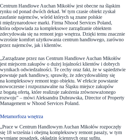
Centrum Handlowe Auchan Mikołów jest obecne na śląskim
rynku od ponad dwóch dekad. W tym czasie obiekt zyskał
zaufanie najemców, wśród których są znane polskie
i międzynarodowe marki. Firma Nhood Services Poland,
która odpowiada za kompleksowe zarządzanie obiektem
zdecydowała się na remont jego wnętrza. Dzięki temu znacznie
wzrośnie komfort użytkowania centrum handlowego, zarówno
przez najemców, jak i klientów.
„Zarządzane przez nas Centrum Handlowe Auchan Mikołów
jest miejscem zakupów o dużej lojalności klientów i dobrych
wynikach odwiedzalności. Te cechy oraz fakt, że w sąsiedztwie
powstaje park handlowy, sprawiły, że zdecydowaliśmy się
na kompleksowy remont tego obiektu. W efekcie powstanie
nowoczesne i rozpoznawalne na Śląsku miejsce zakupów
z bogatą ofertą, które realizuje założenia zrównoważonego
rozwoju” – mówi Aleksandra Dubrawska, Director of Property
Management w Nhood Services Poland.
Metamorfoza wnętrza
„Prace w Centrum Handlowym Auchan Mikołów rozpoczęły
się 18 września i obejmą kompleksowy remont pasaży, w tym
wymianę posadzek, okładzin ściennych oraz sufitu.