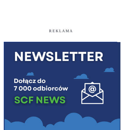
R E K L A M A