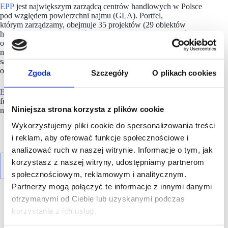
EPP
jest największym zarządcą centrów handlowych w Polsce
pod względem powierzchni najmu (GLA). Portfel,
którym zarządzamy, obejmuje 35 projektów (29 obiektów
handlowych i 6 kompleksów biurowych) o łącznej wartości
około 2,8 mld euro i powierzchni najmu wynoszącej ponad
milion metrów kwadratowych. Nieruchomości
są zlokalizowane w najbardziej atrakcyjnych polskich miastach
o największym popycie konsumenckim i potencjale wzrostu.
Zgoda
Szczegóły
O plikach cookies
EPP
należy do Redefine Properties, drugiego największego
funduszu inwestującego w nieruchomości (REIT) notowanego
Niniejsza strona korzysta z plików cookie
na giełdzie w Johannesburgu (JSE).
Wykorzystujemy pliki cookie do spersonalizowania treści
i reklam, aby oferować funkcje społecznościowe i
analizować ruch w naszej witrynie. Informacje o tym, jak
korzystasz z naszej witryny, udostępniamy partnerom
społecznościowym, reklamowym i analitycznym.
Partnerzy mogą połączyć te informacje z innymi danymi
otrzymanymi od Ciebie lub uzyskanymi podczas
korzystania z ich usług.