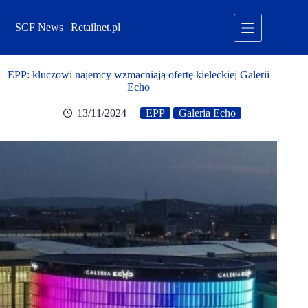
Przejdź
do
SCF News | Retailnet.pl
treści
EPP: kluczowi najemcy wzmacniają ofertę kieleckiej Galerii
Echo
13/11/2024
EPP
Galeria Echo