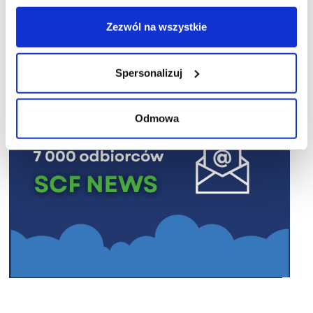
R E K L A M A
Zezwól na wszystkie
Spersonalizuj
Odmowa