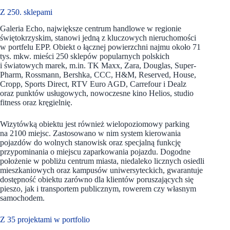
Z 250. sklepami
Galeria Echo, największe centrum handlowe w regionie
świętokrzyskim, stanowi jedną z kluczowych nieruchomości
w portfelu EPP. Obiekt o łącznej powierzchni najmu około 71
tys. mkw. mieści 250 sklepów popularnych polskich
i światowych marek, m.in. TK Maxx, Zara, Douglas, Super-
Pharm, Rossmann, Bershka, CCC, H&M, Reserved, House,
Cropp, Sports Direct, RTV Euro AGD, Carrefour i Dealz
oraz punktów usługowych, nowoczesne kino Helios, studio
fitness oraz kręgielnię.
Wizytówką obiektu jest również wielopoziomowy parking
na 2100 miejsc. Zastosowano w nim system kierowania
pojazdów do wolnych stanowisk oraz specjalną funkcję
przypominania o miejscu zaparkowania pojazdu. Dogodne
położenie w pobliżu centrum miasta, niedaleko licznych osiedli
mieszkaniowych oraz kampusów uniwersyteckich, gwarantuje
dostępność obiektu zarówno dla klientów poruszających się
pieszo, jak i transportem publicznym, rowerem czy własnym
samochodem.
Z 35 projektami w portfolio