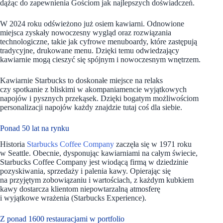
dążąc do zapewnienia Gościom jak najlepszych doświadczeń.
W 2024 roku odświeżono już osiem kawiarni. Odnowione
miejsca zyskały nowoczesny wygląd oraz rozwiązania
technologiczne, takie jak cyfrowe menuboardy, które zastępują
tradycyjne, drukowane menu. Dzięki temu odwiedzający
kawiarnie mogą cieszyć się spójnym i nowoczesnym wnętrzem.
Kawiarnie Starbucks to doskonałe miejsce na relaks
czy spotkanie z bliskimi w akompaniamencie wyjątkowych
napojów i pysznych przekąsek. Dzięki bogatym możliwościom
personalizacji napojów każdy znajdzie tutaj coś dla siebie.
Ponad 50 lat na rynku
Historia
Starbucks Coffee Company
zaczęła się w 1971 roku
w Seattle. Obecnie, dysponując kawiarniami na całym świecie,
Starbucks Coffee Company jest wiodącą firmą w dziedzinie
pozyskiwania, sprzedaży i palenia kawy. Opierając się
na przyjętym zobowiązaniu i wartościach, z każdym kubkiem
kawy dostarcza klientom niepowtarzalną atmosferę
i wyjątkowe wrażenia (Starbucks Experience).
Z ponad 1600 restauracjami w portfolio