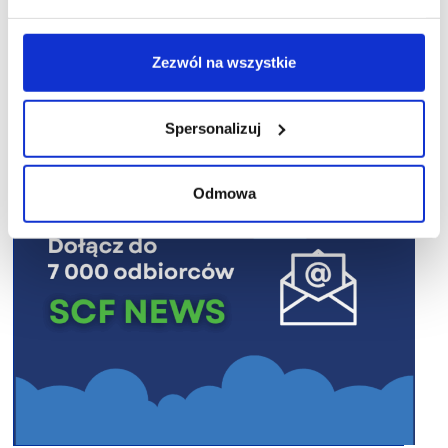
Zezwól na wszystkie
R E K L A M A
Spersonalizuj
Odmowa