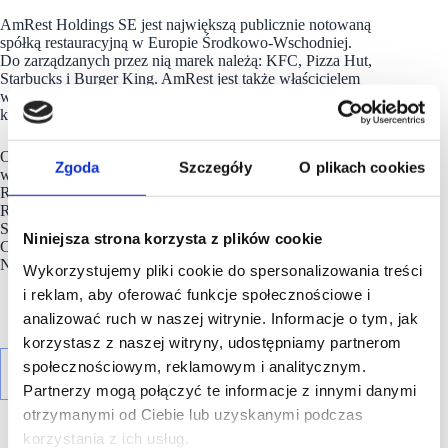
AmRest Holdings SE jest największą publicznie notowaną
spółką restauracyjną w Europie Środkowo-Wschodniej.
Do zarządzanych przez nią marek należą: KFC, Pizza Hut,
Starbucks i Burger King. AmRest jest także właścicielem
wyjątkowej marki La Tagliatella oraz dwóch chińskich
konceptów: Blue Frog i KABB.
Obecnie
spółka
zarządza ponad 1600 restauracjami
Zgoda
Szczegóły
O plikach cookies
w segmencie restauracji szybkiej obsługi (Quick Service
Restaurants) i restauracji z obsługą kelnerską (Casual Dining
Restaurants) w 16 krajach: Polsce, Czechach, Słowacji,
Słowenii, na Węgrzech, w Bułgarii, Rumunii, Serbii,
Niniejsza strona korzysta z plików cookie
Chorwacji, Rosji, Hiszpanii, Portugalii, Francji, Austrii,
Niemczech i Chinach..
Wykorzystujemy pliki cookie do spersonalizowania treści
i reklam, aby oferować funkcje społecznościowe i
analizować ruch w naszej witrynie. Informacje o tym, jak
korzystasz z naszej witryny, udostępniamy partnerom
społecznościowym, reklamowym i analitycznym.
Partnerzy mogą połączyć te informacje z innymi danymi
otrzymanymi od Ciebie lub uzyskanymi podczas
korzystania z ich usług.