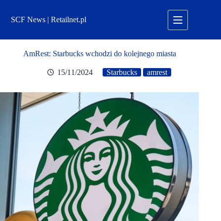
Przejdź
do
SCF News | Retailnet.pl
treści
AmRest: Starbucks wchodzi do kolejnego miasta
15/11/2024
Starbucks
amrest