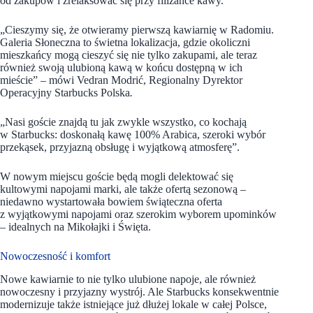
od zakupów i zrelaksować się przy filiżance kawy.
„Cieszymy się, że otwieramy pierwszą kawiarnię w Radomiu.
Galeria Słoneczna to świetna lokalizacja, gdzie okoliczni
mieszkańcy mogą cieszyć się nie tylko zakupami, ale teraz
również swoją ulubioną kawą w końcu dostępną w ich
mieście” – mówi Vedran Modrić, Regionalny Dyrektor
Operacyjny Starbucks Polska
.
„Nasi goście znajdą tu jak zwykle wszystko, co kochają
w Starbucks: doskonałą kawę 100% Arabica, szeroki wybór
przekąsek, przyjazną obsługę i wyjątkową atmosferę”.
W nowym miejscu goście będą mogli delektować się
kultowymi napojami marki, ale także ofertą sezonową –
niedawno wystartowała bowiem świąteczna oferta
z wyjątkowymi napojami oraz szerokim wyborem upominków
– idealnych na Mikołajki i Święta.
Nowoczesność i komfort
Nowe kawiarnie to nie tylko ulubione napoje, ale również
nowoczesny i przyjazny wystrój. Ale Starbucks konsekwentnie
modernizuje także istniejące już dłużej lokale w całej Polsce,