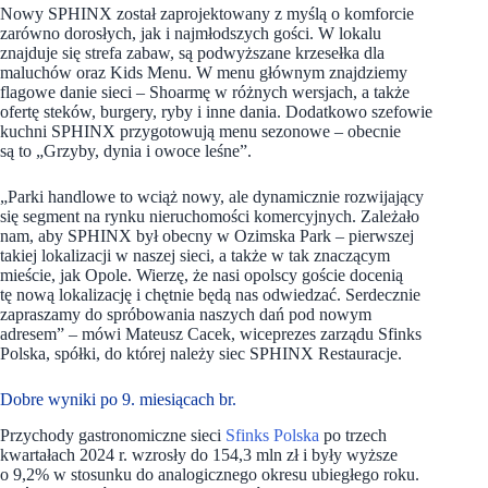
Nowy SPHINX został zaprojektowany z myślą o komforcie
zarówno dorosłych, jak i najmłodszych gości. W lokalu
znajduje się strefa zabaw, są podwyższane krzesełka dla
maluchów oraz Kids Menu. W menu głównym znajdziemy
flagowe danie sieci – Shoarmę w różnych wersjach, a także
ofertę steków, burgery, ryby i inne dania. Dodatkowo szefowie
kuchni SPHINX przygotowują menu sezonowe – obecnie
są to „Grzyby, dynia i owoce leśne”.
„Parki handlowe to wciąż nowy, ale dynamicznie rozwijający
się segment na rynku nieruchomości komercyjnych. Zależało
nam, aby SPHINX był obecny w Ozimska Park – pierwszej
takiej lokalizacji w naszej sieci, a także w tak znaczącym
mieście, jak Opole. Wierzę, że nasi opolscy goście docenią
tę nową lokalizację i chętnie będą nas odwiedzać. Serdecznie
zapraszamy do spróbowania naszych dań pod nowym
adresem”
–
mówi Mateusz Cacek, wiceprezes zarządu Sfinks
Polska, spółki, do której należy siec SPHINX Restauracje.
Dobre wyniki po 9. miesiącach br.
Przychody gastronomiczne sieci
Sfinks Polska
po trzech
kwartałach 2024 r. wzrosły do 154,3 mln zł i były wyższe
o 9,2% w stosunku do analogicznego okresu ubiegłego roku.