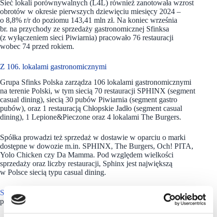
Sieć lokali porównywalnych (L4L) również zanotowała wzrost
obrotów w okresie pierwszych dziewięciu miesięcy 2024 –
o 8,8% r/r do poziomu 143,41 mln zł. Na koniec września
br. na przychody ze sprzedaży gastronomicznej Sfinksa
(z wyłączeniem sieci Piwiarnia) pracowało 76 restauracji
wobec 74 przed rokiem.
Z 106. lokalami gastronomicznymi
Grupa Sfinks Polska
zarządza 106 lokalami gastronomicznymi
na terenie Polski, w tym siecią 70 restauracji SPHINX (segment
casual dining), siecią 30 pubów Piwiarnia (segment gastro
pubów), oraz 1 restauracją Chłopskie Jadło (segment casual
dining), 1 Lepione&Pieczone oraz 4 lokalami The Burgers.
Spółka prowadzi też sprzedaż w dostawie w oparciu o marki
dostępne w dowozie m.in. SPHINX, The Burgers, Och! PITA,
Yolo Chicken czy Da Mamma. Pod względem wielkości
sprzedaży oraz liczby restauracji, Sphinx jest największą
w Polsce siecią typu casual dining.
Sfinks Polska
jest jednocześnie trzecią pod względem
przychodów firmą gastronomiczną w Polsce.