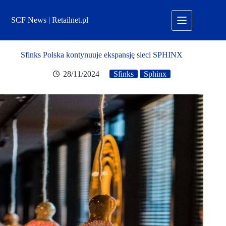
Przejdź
do
SCF News | Retailnet.pl
treści
Sfinks Polska kontynuuje ekspansję sieci SPHINX
28/11/2024
Sfinks
Sphinx