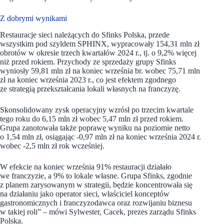
Z dobrymi wynikami
Restauracje sieci należących do Sfinks Polska, przede
wszystkim pod szyldem SPHINX, wypracowały 154,31 mln zł
obrotów w okresie trzech kwartałów 2024 r., tj. o 9,2% więcej
niż przed rokiem. Przychody ze sprzedaży grupy Sfinks
wyniosły 59,81 mln zł na koniec września br. wobec 75,71 mln
zł na koniec września 2023 r., co jest efektem zgodnego
ze strategią przekształcania lokali własnych na franczyzę.
Skonsolidowany zysk operacyjny wzrósł po trzecim kwartale
tego roku do 6,15 mln zł wobec 5,47 mln zł przed rokiem.
Grupa zanotowała także poprawę wyniku na poziomie netto
o 1,54 mln zł, osiągając -0,97 mln zł na koniec września 2024 r.
wobec -2,5 mln zł rok wcześniej.
W efekcie na koniec września 91% restauracji działało
we franczyzie, a 9% to lokale własne. Grupa Sfinks, zgodnie
z planem zarysowanym w strategii, będzie koncentrowała się
na działaniu jako operator sieci, właściciel konceptów
gastronomicznych i franczyzodawca oraz rozwijaniu biznesu
w takiej roli” –
mówi Sylwester, Cacek, prezes zarządu Sfinks
Polska.