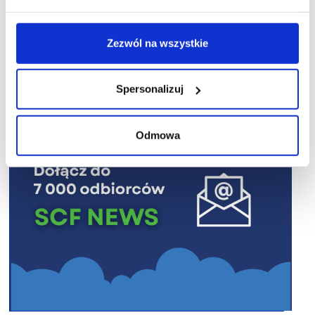
Zezwól na wszystkie
R E K L A M A
Spersonalizuj
Odmowa