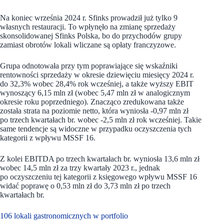
Na koniec września 2024 r. Sfinks prowadził już tylko 9
własnych restauracji. To wpłynęło na zmianę sprzedaży
skonsolidowanej Sfinks Polska, bo do przychodów grupy
zamiast obrotów lokali wliczane są opłaty franczyzowe.
Grupa odnotowała przy tym poprawiające się wskaźniki
rentowności sprzedaży w okresie dziewięciu miesięcy 2024 r.
do 32,3% wobec 28,4% rok wcześniej, a także wyższy EBIT
wynoszący 6,15 mln zł (wobec 5,47 mln zł w analogicznym
okresie roku poprzedniego). Znacząco zredukowana także
została strata na poziomie netto, która wyniosła -0,97 mln zł
po trzech kwartałach br. wobec -2,5 mln zł rok wcześniej. Takie
same tendencje są widoczne w przypadku oczyszczenia tych
kategorii z wpływu MSSF 16.
Z kolei EBITDA po trzech kwartałach br. wyniosła 13,6 mln zł
wobec 14,5 mln zł za trzy kwartały 2023 r., jednak
po oczyszczeniu tej kategorii z księgowego wpływu MSSF 16
widać poprawę o 0,53 mln zł do 3,73 mln zł po trzech
kwartałach br.
106 lokali gastronomicznych w portfolio