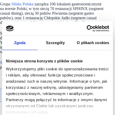
Grupa
Sfinks Polska
zarządza 106 lokalami gastronomicznymi
na terenie Polski, w tym siecią 70 restauracji SPHINX (segment
casual dining), siecią 30 pubów Piwiarnia (segment gastro
pubów), oraz 1 restaurację Chłopskie Jadło (segment casual
dining), 1 Lepione&Pieczone oraz 4 lokalami The Burgers.
Spółka prowadzi też sprzedaż w dostawie w oparciu o marki
dostępne w dowozie m.in. SPHINX, The Burgers, Och! PITA,
Zgoda
Szczegóły
O plikach cookies
Yolo Chicken czy Da Mamma. Pod względem wielkości
sprzedaży oraz liczby restauracji, Sphinx jest największą
w Polsce siecią typu casual dining.
Niniejsza strona korzysta z plików cookie
Sfinks Polska
jest jednocześnie trzecią pod względem
przychodów firmą gastronomiczną w Polsce.
Wykorzystujemy pliki cookie do spersonalizowania treści
i reklam, aby oferować funkcje społecznościowe i
analizować ruch w naszej witrynie. Informacje o tym, jak
korzystasz z naszej witryny, udostępniamy partnerom
społecznościowym, reklamowym i analitycznym.
Partnerzy mogą połączyć te informacje z innymi danymi
otrzymanymi od Ciebie lub uzyskanymi podczas
korzystania z ich usług.