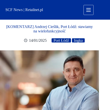
Przejdź
do
SCF News | Retailnet.pl
treści
[KOMENTARZ] Andrzej Cieślik, Port Łódź: stawiamy
na wielofunkcyjność
14/01/2025
Port Łódź
Ingka