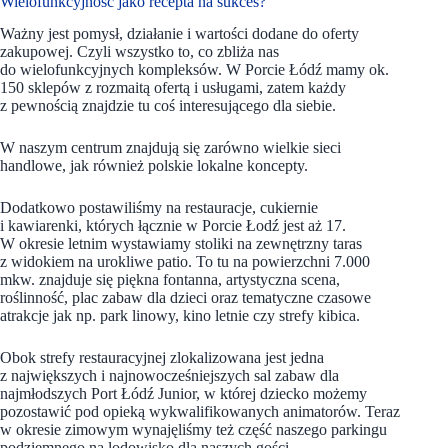
Wielofunkcyjność jako recepta na sukces?
Ważny jest pomysł, działanie i wartości dodane do oferty
zakupowej. Czyli wszystko to, co zbliża nas
do wielofunkcyjnych kompleksów. W Porcie Łódź mamy ok.
150 sklepów z rozmaitą ofertą i usługami, zatem każdy
z pewnością znajdzie tu coś interesującego dla siebie.
W naszym centrum znajdują się zarówno wielkie sieci
handlowe, jak również polskie lokalne koncepty.
Dodatkowo postawiliśmy na restauracje, cukiernie
i kawiarenki, których łącznie w Porcie Łodź jest aż 17.
W okresie letnim wystawiamy stoliki na zewnętrzny taras
z widokiem na urokliwe patio. To tu na powierzchni 7.000
mkw. znajduje się piękna fontanna, artystyczna scena,
roślinność, plac zabaw dla dzieci oraz tematyczne czasowe
atrakcje jak np. park linowy, kino letnie czy strefy kibica.
Obok strefy restauracyjnej zlokalizowana jest jedna
z największych i najnowocześniejszych sal zabaw dla
najmłodszych Port Łódź Junior, w której dziecko możemy
pozostawić pod opieką wykwalifikowanych animatorów. Teraz
w okresie zimowym wynajęliśmy też część naszego parkingu
podziemnego na lodowisko dla naszych gości.