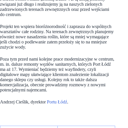
związani już długo i realizujemy ją na naszych zielonych
zadrzewionych terenach zewnętrznych oraz przed wejściami
do centrum.
Projekt ten wspiera bioróżnorodność i zaprasza do wspólnych
warsztatów całe rodziny. Na terenach zewnętrznych planujemy
również nowe nasadzenia roślin, które są mniej wymagające
jeśli chodzi o podlewanie zatem przełoży się to na mniejsze
zużycie wody.
Poza tym przed nami kolejne prace modernizacyjne w centrum,
m. in. dalsze remonty węzłów sanitarnych, których Port Łódź
ma aż 17. Wymieniać będziemy też wayfindery, czyli
digitalowe mapy ułatwiające klientom znalezienie lokalizacji
danego sklepu czy usługi. Kolejny rok to także dalsza
komercjalizacja, obecnie prowadzimy rozmowy z nowymi
potencjalnymi najemcami.
Andrzej Cieślik, dyrektor
Portu Łódź
.