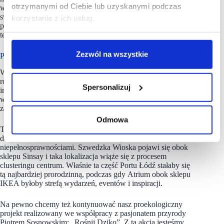
otrzymanymi od Ciebie lub uzyskanymi podczas
w spotkaniach z ludźmi z branży muzycznej, zaprezentować
swoją twórczość, poradzić się, czy zwyczajnie
korzystania z ich usług.
posłuchać muzyki. W naszym Centrum do dyspozycji mamy
też dwie sale spotkań dedykowane lokalnej społeczności.
Zezwól na wszystkie
Plany na kolejny rok
W kolejnym roku nie zwalniamy tempa, będziemy dalej się
rozwijać wprowadzając w naszym centrum kolejne
Spersonalizuj
innowacyjne rozwiązania. Trwają rozmowy na temat realizacji
w
Porcie Łódź
nowoczesnego, wielopoziomowego placu
zabaw – Szwedzkiej Wioski.
Odmowa
To będzie miejsce niezwykłe, pełne zabawy i uśmiechu
dedykowane również dzieciom z różnymi
niepełnosprawnościami. Szwedzka Wioska pojawi się obok
sklepu Sinsay i taka lokalizacja wiąże się z procesem
clusteringu centrum. Właśnie ta część Portu Łódź stałaby się
tą najbardziej prorodzinną, podczas gdy Atrium obok sklepu
IKEA byłoby strefą wydarzeń, eventów i inspiracji.
Na pewno chcemy też kontynuować nasz proekologiczny
projekt realizowany we współpracy z pasjonatem przyrody
Piotrem Sosnowskim: „Rośnij Dziko”. Z tą akcją jesteśmy