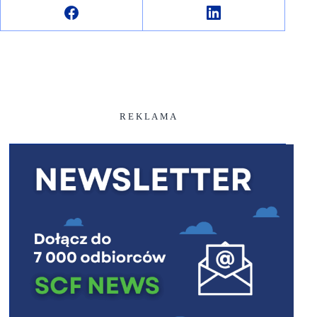
R E K L A M A