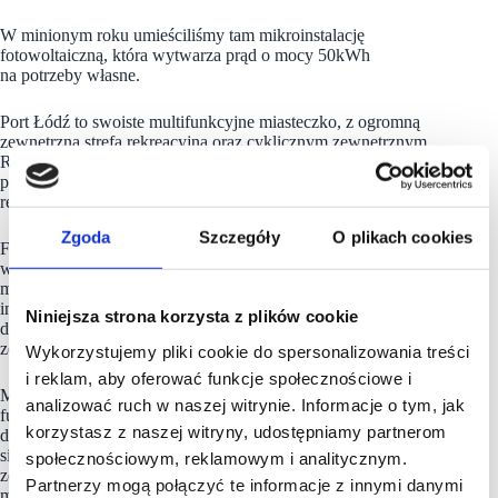
W minionym roku umieściliśmy tam mikroinstalację
fotowoltaiczną, która wytwarza prąd o mocy 50kWh
na potrzeby własne.
Port Łódź to swoiste multifunkcyjne miasteczko, z ogromną
zewnętrzną strefą rekreacyjną oraz cyklicznym zewnętrznym
Ryneczkiem Wojewódzkim, na którym kupić można produkty
prosto od rolników, dodatkowo z ogromnym urokliwym patio,
restauracjami, kawiarenkami i strefami zabaw dla dzieci.
Zgoda
Szczegóły
O plikach cookies
Funkcjonuje u nas także bezpłatna strefa coworkingowa
wyposażona w dedykowane do nowoczesnych miejsc pracy
meble, ogólnodostępne ksero, drukarkę oraz bezprzewodowy
internet. Dodatkowo osoby korzystające z tej przestrzeni mają
Niniejsza strona korzysta z plików cookie
do dyspozycji dwie sale konferencyjne, w których można
zorganizować spotkania biznesowe.
Wykorzystujemy pliki cookie do spersonalizowania treści
i reklam, aby oferować funkcje społecznościowe i
Mamy też coś dla miłośników muzyki, na terenie Portu Łódź
analizować ruch w naszej witrynie. Informacje o tym, jak
funkcjonuje School of Music. To miejsce pełne dźwięków,
korzystasz z naszej witryny, udostępniamy partnerom
do którego można przyjść i porozmawiać o muzyce, podzielić
się swoimi doświadczeniami, pograć na instrumentach,
społecznościowym, reklamowym i analitycznym.
zostawić ogłoszenie typu: „szukam zespołu”, „szukam
Partnerzy mogą połączyć te informacje z innymi danymi
muzyka” albo „kupię/sprzedam instrument”, wziąć udział