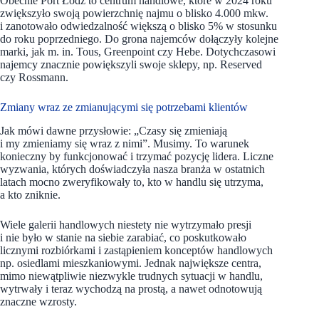
Obecnie Port Łódź to centrum handlowe, które w 2024 roku
zwiększyło swoją powierzchnię najmu o blisko 4.000 mkw.
i zanotowało odwiedzalność większą o blisko 5%
w stosunku
do roku poprzedniego. Do grona najemców dołączyły kolejne
marki, jak m. in. Tous, Greenpoint czy Hebe. Dotychczasowi
najemcy znacznie powiększyli swoje sklepy, np. Reserved
czy Rossmann.
Zmiany wraz ze zmianującymi się potrzebami klientów
Jak mówi dawne przysłowie: „Czasy się zmieniają
i my zmieniamy się wraz z nimi”. Musimy. To warunek
konieczny by funkcjonować i trzymać pozycję lidera. Liczne
wyzwania, których doświadczyła nasza branża w ostatnich
latach mocno zweryfikowały to, kto w handlu się utrzyma,
a kto zniknie.
Wiele galerii handlowych niestety nie wytrzymało presji
i nie było w stanie na siebie zarabiać, co poskutkowało
licznymi rozbiórkami i zastąpieniem konceptów handlowych
np. osiedlami mieszkaniowymi. Jednak największe centra,
mimo niewątpliwie niezwykle trudnych sytuacji w handlu,
wytrwały i teraz wychodzą na prostą, a nawet odnotowują
znaczne wzrosty.