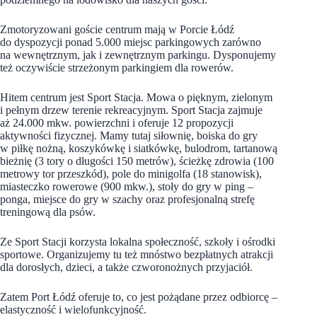
Zmotoryzowani goście centrum mają w Porcie Łódź
do dyspozycji ponad 5.000 miejsc parkingowych zarówno
na wewnętrznym, jak i zewnętrznym parkingu. Dysponujemy
też oczywiście strzeżonym parkingiem dla rowerów.
Hitem centrum jest Sport Stacja. Mowa o pięknym, zielonym
i pełnym drzew terenie rekreacyjnym. Sport Stacja zajmuje
aż 24.000 mkw. powierzchni i oferuje 12 propozycji
aktywności fizycznej. Mamy tutaj siłownię, boiska do gry
w piłkę nożną, koszykówkę i siatkówkę, bulodrom, tartanową
bieżnię (3 tory o długości 150 metrów), ścieżkę zdrowia (100
metrowy tor przeszkód), pole do minigolfa (18 stanowisk),
miasteczko rowerowe (900 mkw.), stoły do gry w ping –
ponga, miejsce do gry w szachy oraz profesjonalną strefę
treningową dla psów.
Ze Sport Stacji korzysta lokalna społeczność, szkoły i ośrodki
sportowe. Organizujemy tu też mnóstwo bezpłatnych atrakcji
dla dorosłych, dzieci, a także czworonożnych przyjaciół.
Zatem Port Łódź oferuje to, co jest pożądane przez odbiorcę –
elastyczność i wielofunkcyjność.