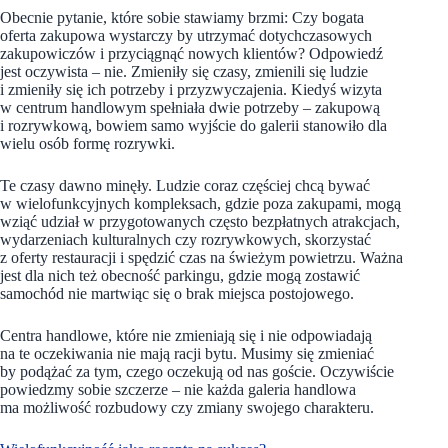
Obecnie pytanie, które sobie stawiamy brzmi: Czy bogata
oferta zakupowa wystarczy by utrzymać dotychczasowych
zakupowiczów i przyciągnąć nowych klientów?
Odpowiedź
jest oczywista – nie. Zmieniły się czasy, zmienili się ludzie
i zmieniły się ich potrzeby i przyzwyczajenia. Kiedyś wizyta
w centrum handlowym spełniała dwie potrzeby – zakupową
i rozrywkową, bowiem samo wyjście do galerii stanowiło dla
wielu osób formę rozrywki.
Te czasy dawno minęły. Ludzie coraz częściej chcą bywać
w wielofunkcyjnych kompleksach, gdzie poza zakupami, mogą
wziąć udział w przygotowanych często bezpłatnych atrakcjach,
wydarzeniach kulturalnych czy rozrywkowych, skorzystać
z oferty restauracji i spędzić czas na świeżym powietrzu. Ważna
jest dla nich też obecność parkingu, gdzie mogą zostawić
samochód nie martwiąc się o brak miejsca postojowego.
Centra handlowe, które nie zmieniają się i nie odpowiadają
na te oczekiwania nie mają racji bytu. Musimy się zmieniać
by podążać za tym, czego oczekują od nas goście. Oczywiście
powiedzmy sobie szczerze – nie każda galeria handlowa
ma możliwość rozbudowy czy zmiany swojego charakteru.