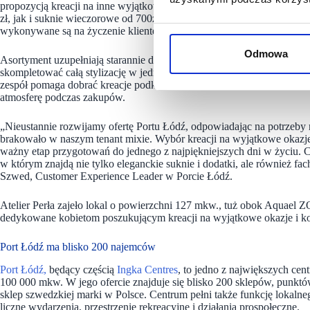
propozycją kreacji na inne wyjątkowe okazje. W butiku dostępne są za
zł, jak i suknie wieczorowe od 700zł. Dopełnieniem oferty są kreacje 
wykonywane są na życzenie klientek jako dodatkowa usługa.
Odmowa
Asortyment uzupełniają starannie dobrane dodatki – biżuteria, kolczyki
skompletować całą stylizację w jednym miejscu. Butik stawia na indy
zespół pomaga dobrać kreacje podkreślające atuty sylwetki, typ urody 
atmosferę podczas zakupów.
„Nieustannie rozwijamy ofertę Portu Łódź, odpowiadając na potrzeby n
brakowało w naszym tenant mixie. Wybór kreacji na wyjątkowe okazje 
ważny etap przygotowań do jednego z najpiękniejszych dni w życiu. 
w którym znajdą nie tylko eleganckie suknie i dodatki, ale również 
Szwed, Customer Experience Leader w Porcie Łódź.
Atelier Perła zajeło lokal o powierzchni 127 mkw., tuż obok Aquael 
dedykowane kobietom poszukującym kreacji na wyjątkowe okazje i k
Port Łódź ma blisko 200 najemców
Port Łódź,
będący częścią
Ingka Centres
, to jedno z największych ce
100 000 mkw. W jego ofercie znajduje się blisko 200 sklepów, punkt
sklep szwedzkiej marki w Polsce. Centrum pełni także funkcję lokaln
liczne wydarzenia, przestrzenie rekreacyjne i działania prospołeczne.