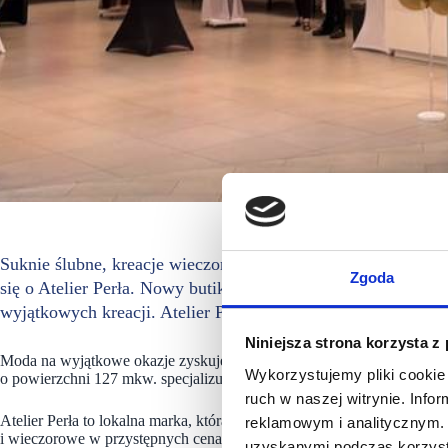
Suknie ślubne, kreacje wieczorowe i stylizacje na najważnie
Zgoda
się o Atelier Perła. Nowy butik stawia na indywidualne dor
wyjątkowych kreacji. Atelier Perła zajeło lokal o powierzch
Niniejsza strona korzysta z
Moda na wyjątkowe okazje zyskuje w Porcie Łódź nowy adres. Do gro
Wykorzystujemy pliki cookie 
o powierzchni 127 mkw. specjalizuje się w eleganckiej modzie damskie
ruch w naszej witrynie. Inf
Atelier Perła to lokalna marka, która narodziła się z przekonania, że 
reklamowym i analitycznym. 
i wieczorowe w przystępnych cenach. W efekcie powstał pierwszy w m
uzyskanymi podczas korzysta