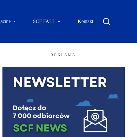
azine
SCF FALL
Kontakt
R E K L A M A