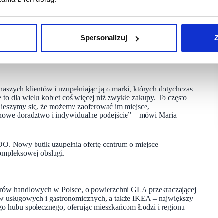
równo suknie ślubne, których ceny rozpoczynają się od 2 tys.
na wesela, komunie, bankiety i gale. Poprawki krawieckie
Spersonalizuj
Z
, paski i eleganckie torebki – dzięki którym klientki mogą
widualne podejście do każdej odwiedzającej. Doświadczony
i osobisty styl, dbając jednocześnie o komfort oraz swobodną
aszych klientów i uzupełniając ją o marki, których dotychczas
to dla wielu kobiet coś więcej niż zwykłe zakupy. To często
Cieszymy się, że możemy zaoferować im miejsce,
fachowe doradztwo i indywidualne podejście” – mówi Maria
ZOO. Nowy butik uzupełnia ofertę centrum o miejsce
ompleksowej obsługi.
ntrów handlowych w Polsce, o powierzchni GLA przekraczającej
ów usługowych i gastronomicznych, a także IKEA – największy
ego hubu społecznego, oferując mieszkańcom Łodzi i regionu