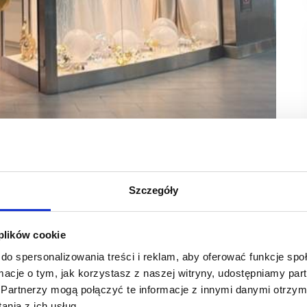
jsze okazje – oferta modowa Portu Łódź poszerzyła
Szczegóły
adztwo i kompleksową obsługę kobiet poszukujących
ni 127 mkw.
 plików cookie
na najemców centrum dołączyło Atelier Perła. Butik
do spersonalizowania treści i reklam, aby oferować funkcje sp
j.
ormacje o tym, jak korzystasz z naszej witryny, udostępniamy p
w Łodzi brakuje miejsca oferującego eleganckie suknie ślubne
Partnerzy mogą połączyć te informacje z innymi danymi otrzym
ieście salon łączący ofertę sukien ślubnych z kompleksową
nia z ich usług.