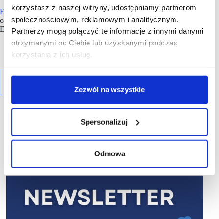
korzystasz z naszej witryny, udostępniamy partnerom
Firma
, której główna siedziba mieści się w Poznaniu, zatrudnia
społecznościowym, reklamowym i analitycznym.
obecnie ponad 31 tysięcy pracowników w 18 krajach w całej
Europie i posiada sieć ponad 3800 sklepów.
Partnerzy mogą połączyć te informacje z innymi danymi
otrzymanymi od Ciebie lub uzyskanymi podczas
korzystania z ich usług.
Zezwól na wszystkie
Spersonalizuj
Odmowa
R E K L A M A