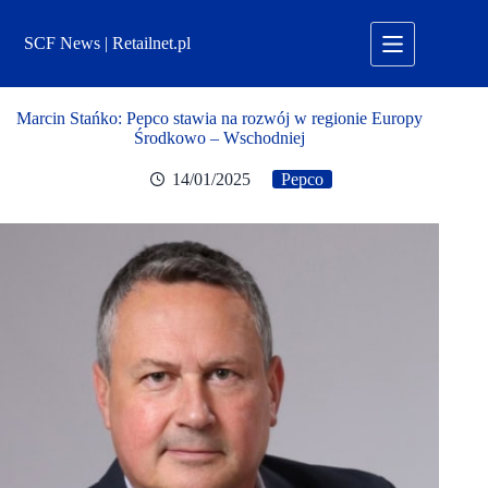
Przejdź
do
SCF News | Retailnet.pl
treści
Marcin Stańko: Pepco stawia na rozwój w regionie Europy
Środkowo – Wschodniej
14/01/2025
Pepco