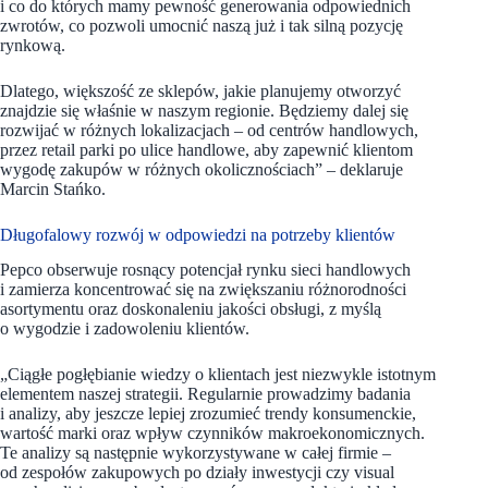
i co do których mamy pewność generowania odpowiednich
zwrotów, co pozwoli umocnić naszą już i tak silną pozycję
rynkową.
Dlatego, większość ze sklepów, jakie planujemy otworzyć
znajdzie się właśnie w naszym regionie. Będziemy dalej się
rozwijać w różnych lokalizacjach – od centrów handlowych,
przez retail parki po ulice handlowe, aby zapewnić klientom
wygodę zakupów w różnych okolicznościach” – deklaruje
Marcin Stańko.
Długofalowy rozwój w odpowiedzi na potrzeby klientów
Pepco obserwuje rosnący potencjał rynku sieci handlowych
i zamierza koncentrować się na zwiększaniu różnorodności
asortymentu oraz doskonaleniu jakości obsługi, z myślą
o wygodzie i zadowoleniu klientów.
„Ciągłe pogłębianie wiedzy o klientach jest niezwykle istotnym
elementem naszej strategii. Regularnie prowadzimy badania
i analizy, aby jeszcze lepiej zrozumieć trendy konsumenckie,
wartość marki oraz wpływ czynników makroekonomicznych.
Te analizy są następnie wykorzystywane w całej firmie –
od zespołów zakupowych po działy inwestycji czy visual