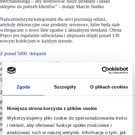
merchandisingu – aby dostosować nasze produkty i układ
sklepów do potrzeb klientów” – dodaje Marcin Stańko
Najważniejszymi kategoriami dla sieci pozostają odzież,
artykuły dekoracyjne oraz produkty sezonowe, które będą stale
wzbogacane o nowe linie zgodne z aktualnymi trendami. Oferta
Pepco jest regularnie odświeżana i ulepszana dzięki ponad 130
nowym kolekcjom w każdym sezonie.
Z ponad 5000. sklepami
Grupa Pepco
powstała w 2015 roku i składa się z silnych sieci
detalicznych, tzn. Pepco, Dealz i Poundland, współpracujących
z PGS, globalnym dostawcą. Grupa Pepco ma obecnie ponad
5000 sklepów w 20 krajach i zatrudnia ok. 47 000 osób.
Zgoda
Szczegóły
O plikach cookies
Z ponad 3800. sklepami
Pepco, tak zwany value retailer, to jedna z największych
w Europie sieci handlowych, oferujących odzież dla całej
Niniejsza strona korzysta z plików cookie
rodziny i artykuły dla domu w bardzo atrakcyjnych cenach.
Wykorzystujemy pliki cookie do spersonalizowania treści
Po blisko 20 latach nieprzerwanego rozwoju sklepy Pepco
są obecnie odwiedzane przez klientów przeprowadzających 30
i reklam, aby oferować funkcje społecznościowe i
milionów transakcji miesięcznie.
analizować ruch w naszej witrynie. Informacje o tym, jak