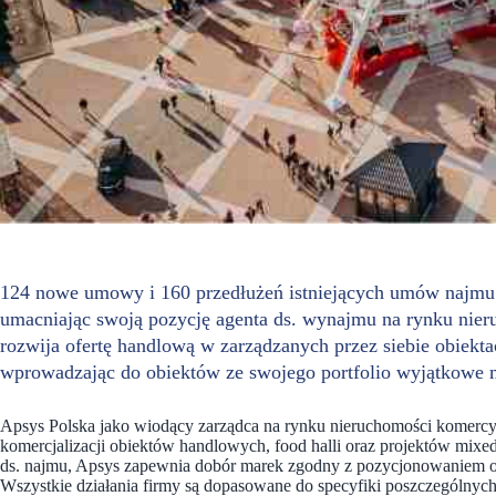
124 nowe umowy i 160 przedłużeń istniejących umów najmu –
umacniając swoją pozycję agenta ds. wynajmu na rynku nie
rozwija ofertę handlową w zarządzanych przez siebie obiekta
wprowadzając do obiektów ze swojego portfolio wyjątkowe 
Apsys Polska jako wiodący zarządca na rynku nieruchomości komercyj
komercjalizacji obiektów handlowych, food halli oraz projektów mix
ds. najmu, Apsys zapewnia dobór marek zgodny z pozycjonowaniem obi
Wszystkie działania firmy są dopasowane do specyfiki poszczególnych n