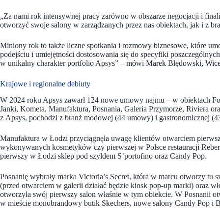
„Za nami rok intensywnej pracy zarówno w obszarze negocjacji i fin
otworzyć swoje salony w zarządzanych przez nas obiektach, jak i z 
Miniony rok to także liczne spotkania i rozmowy biznesowe, które umo
podejściu i umiejętności dostosowania się do specyfiki poszczególnyc
w unikalny charakter portfolio Apsys” –
mówi Marek Błędowski, Wicep
Krajowe i regionalne debiuty
W 2024 roku Apsys zawarł 124 nowe umowy najmu – w obiektach Foc
Janki, Kometa, Manufaktura, Posnania, Galeria Przymorze, Riviera or
z Apsys, pochodzi z branż modowej (44 umowy) i gastronomicznej (
Manufaktura w Łodzi przyciągnęła uwagę klientów otwarciem pierws
wykonywanych kosmetyków czy pierwszej w Polsce restauracji Rebern
pierwszy w Łodzi sklep pod szyldem S’portofino oraz Candy Pop.
Posnanię wybrały marka Victoria’s Secret, która w marcu otworzy tu s
(przed otwarciem w galerii działać będzie kiosk pop-up marki) oraz w
otworzyła swój pierwszy salon właśnie w tym obiekcie. W Posnanii otw
w mieście monobrandowy butik Skechers, nowe salony Candy Pop i