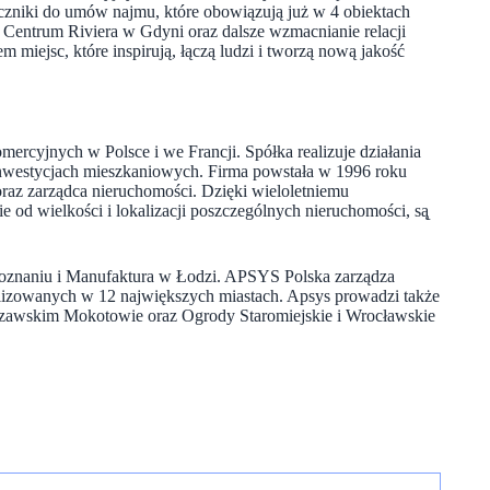
czniki do umów najmu, które obowiązują już w 4 obiektach
i Centrum Riviera w Gdyni oraz dalsze wzmacnianie relacji
 miejsc, które inspirują, łączą ludzi i tworzą nową jakość
ercyjnych w Polsce i we Francji. Spółka realizuje działania
nwestycjach mieszkaniowych. Firma powstała w 1996 roku
 oraz zarządca nieruchomości. Dzięki wieloletniemu
ie od wielkości i lokalizacji poszczególnych nieruchomości, są̨
 Poznaniu i Manufaktura w Łodzi. APSYS Polska zarządza
izowanych w 12 największych miastach. Apsys prowadzi także
szawskim Mokotowie oraz Ogrody Staromiejskie i Wrocławskie