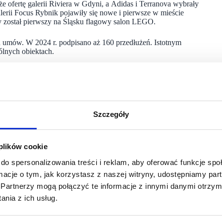
e ofertę galerii Riviera w Gdyni, a Adidas i Terranova wybrały
lerii Focus Rybnik pojawiły się nowe i pierwsze w mieście
ty został pierwszy na Śląsku flagowy salon LEGO.
h umów. W 2024 r. podpisano aż 160 przedłużeń. Istotnym
ólnych obiektach.
ej salon Eobuwie został powiększony do 900 mkw., marka Pitbull
Kuchnie Świata relokowała i powiększyła swoją powierzchnię
wierzchnia salonu Massimo Dutti oraz do 420 mkw. sklepu
Szczegóły
ew Yorker, natomiast rozwijająca swój tenant mix Riviera
0 mkw. zyskała największy, flagowy salon marki 4F w Polsce,
w.
 plików cookie
bowanie w minionym roku dotyczyło powierzchni od 300 do 1000
do spersonalizowania treści i reklam, aby oferować funkcje sp
 i wśród dużych, sieciowych najemców, polegający
ormacje o tym, jak korzystasz z naszej witryny, udostępniamy p
się potrzeb najemców i oczekiwań klientów, co stanowi część
Partnerzy mogą połączyć te informacje z innymi danymi otrzym
nia z ich usług.
t ten dynamicznie się rozwija, a różnorodność oferty
aszym portfolio posiadamy obiekty dedykowane gastronomii,