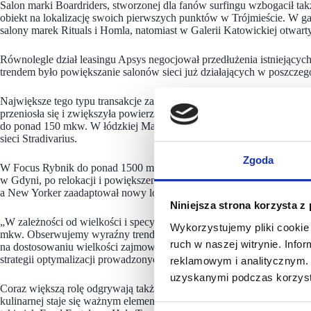
Salon marki Boardriders, stworzonej dla fanów surfingu wzbogacił takż
obiekt na lokalizację swoich pierwszych punktów w Trójmieście. W ga
salony marek Rituals i Homla, natomiast w Galerii Katowickiej otwar
Równolegle dział leasingu Apsys negocjował przedłużenia istniejącyc
trendem było powiększanie salonów sieci już działających w poszczeg
Największe tego typu transakcje zawarte zostały dla Posnanii, w któr
przeniosła się i zwiększyła powierzchnię do ponad 340 mkw., a sieć 
do ponad 150 mkw. W łódzkiej Manufakturze do 630 mkw. wzrosła po
sieci Stradivarius.
Zgoda
W Focus Rybnik do ponad 1500 mkw. został powiększony sklep sieci N
w Gdyni, po relokacji i powiększeniu powierzchni najmu do ponad 60
a New Yorker zaadaptował nowy lokal o powierzchni ponad 1700 mk
Niniejsza strona korzysta z
„W zależności od wielkości i specyfiki obiektu największe zapotrze
Wykorzystujemy pliki cookie 
mkw. Obserwujemy wyraźny trend, szczególnie w większych miastach
ruch w naszej witrynie. Inf
na dostosowaniu wielkości zajmowanej powierzchni do zmieniających 
strategii optymalizacji prowadzonych przez marki działań.
reklamowym i analitycznym. 
uzyskanymi podczas korzysta
Coraz większą rolę odgrywają także koncepty gastronomiczne – segmen
kulinarnej staje się ważnym elementem przyciągającym klientów. W n