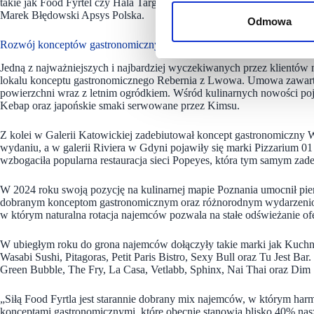
takie jak Food Fyrtel czy Hala Targowa, które stanowią atrakcyjną pr
Marek Błędowski Apsys Polska.
Odmowa
Rozwój konceptów gastronomicznych
Jedną z najważniejszych i najbardziej wyczekiwanych przez klientów
lokalu konceptu gastronomicznego Rebernia z Lwowa. Umowa zawart
powierzchni wraz z letnim ogródkiem. Wśród kulinarnych nowości pojaw
Kebap oraz japońskie smaki serwowane przez Kimsu.
Z kolei w Galerii Katowickiej zadebiutował koncept gastronomiczny
wydaniu, a w galerii Riviera w Gdyni pojawiły się marki Pizzarium 01 
wzbogaciła popularna restauracja sieci Popeyes, która tym samym zad
W 2024 roku swoją pozycję na kulinarnej mapie Poznania umocnił pierw
dobranym konceptom gastronomicznym oraz różnorodnym wydarzenio
w którym naturalna rotacja najemców pozwala na stałe odświeżanie ofe
W ubiegłym roku do grona najemców dołączyły takie marki jak Kuch
Wasabi Sushi, Pitagoras, Petit Paris Bistro, Sexy Bull oraz Tu Jest 
Green Bubble, The Fry, La Casa, Vetlabb, Sphinx, Nai Thai oraz D
„Siłą Food Fyrtla jest starannie dobrany mix najemców, w którym har
konceptami gastronomicznymi, które obecnie stanowią blisko 40% nas