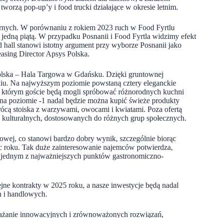
tworzą pop-up’y i food trucki działające w okresie letnim.
nych. W porównaniu z rokiem 2023 ruch w Food Fyrtlu
jedną piątą. W przypadku Posnanii i Food Fyrtla widzimy efekt
 hall stanowi istotny argument przy wyborze Posnanii jako
asing Director Apsys Polska.
olska – Hala Targowa w Gdańsku. Dzięki gruntownej
eniu. Na najwyższym poziomie powstaną cztery eleganckie
, w którym goście będą mogli spróbować różnorodnych kuchni
 na poziomie -1 nadal będzie można kupić świeże produkty
ócą stoiska z warzywami, owocami i kwiatami. Poza ofertą
ń kulturalnych, dostosowanych do różnych grup społecznych.
owej, co stanowi bardzo dobry wynik, szczególnie biorąc
iec roku. Tak duże zainteresowanie najemców potwierdza,
ię jednym z najważniejszych punktów gastronomiczno-
ejne kontrakty w 2025 roku, a nasze inwestycje będą nadal
h i handlowych.
drażanie innowacyjnych i zrównoważonych rozwiązań,