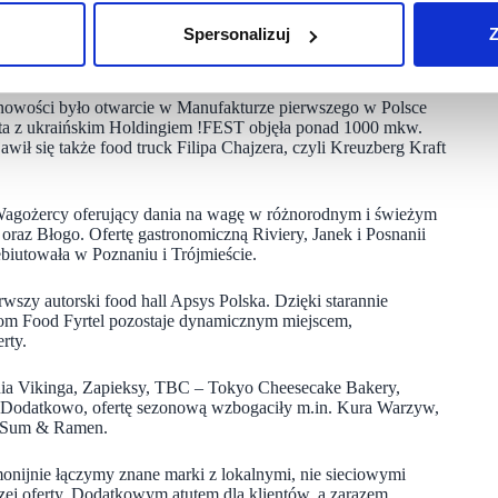
zestrzeń dla nowych i rozwijających się konceptów”
–
mówi
Spersonalizuj
Z
 nowości było otwarcie w Manufakturze pierwszego w Polsce
a z ukraińskim Holdingiem !FEST objęła ponad 1000 mkw.
ił się także food truck Filipa Chajzera, czyli Kreuzberg Kraft
 Wagożercy oferujący dania na wagę w różnorodnym i świeżym
oraz Błogo. Ofertę gastronomiczną Riviery, Janek i Posnanii
ebiutowała w Poznaniu i Trójmieście.
szy autorski food hall Apsys Polska. Dzięki starannie
m Food Fyrtel pozostaje dynamicznym miejscem,
rty.
nia Vikinga, Zapieksy, TBC – Tokyo Cheesecake Bakery,
Bar. Dodatkowo, ofertę sezonową wzbogaciły m.in. Kura Warzyw,
im Sum & Ramen.
monijnie łączymy znane marki z lokalnymi, nie sieciowymi
zej oferty. Dodatkowym atutem dla klientów, a zarazem