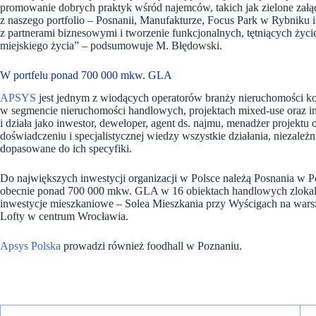
promowanie dobrych praktyk wśród najemców, takich jak zielone załą
z naszego portfolio – Posnanii, Manufakturze, Focus Park w Rybniku 
z partnerami biznesowymi i tworzenie funkcjonalnych, tętniących życiem
miejskiego życia”
– podsumowuje M. Błędowski.
W portfelu ponad 700 000 mkw. GLA
APSYS
jest jednym z wiodących operatorów branży nieruchomości kom
w segmencie nieruchomości handlowych, projektach mixed-use oraz i
i działa jako inwestor, deweloper, agent ds. najmu, menadżer projektu
doświadczeniu i specjalistycznej wiedzy wszystkie działania, niezależn
dopasowane do ich specyfiki.
Do największych inwestycji organizacji w Polsce należą Posnania w
obecnie ponad 700 000 mkw. GLA w 16 obiektach handlowych zlokal
inwestycje mieszkaniowe – Solea Mieszkania przy Wyścigach na war
Lofty w centrum Wrocławia.
Apsys Polska
prowadzi również foodhall w Poznaniu.