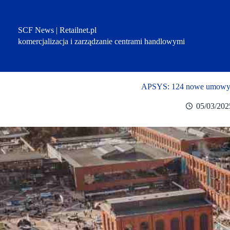
Przejdź
do
treści
SCF News | Retailnet.pl
komercjalizacja i zarządzanie centrami handlowymi
APSYS: 124 nowe umowy 
05/03/202