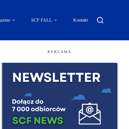
azine
SCF FALL
Kontakt
R E K L A M A