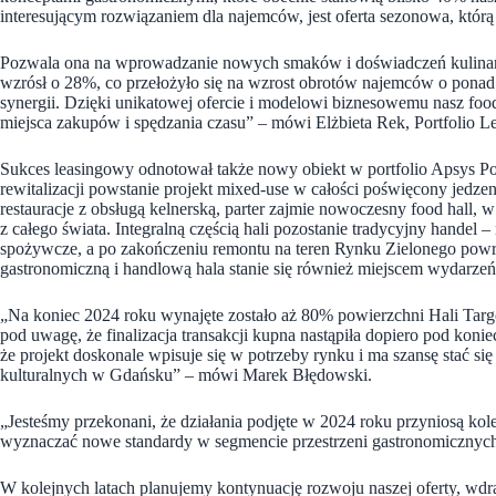
interesującym rozwiązaniem dla najemców, jest oferta sezonowa, którą 
Pozwala ona na wprowadzanie nowych smaków i doświadczeń kulinar
wzrósł o 28%, co przełożyło się na wzrost obrotów najemców o ponad 
synergii. Dzięki unikatowej ofercie i modelowi biznesowemu nasz food
miejsca zakupów i spędzania czasu” – mówi Elżbieta Rek, Portfolio Le
Sukces leasingowy odnotował także nowy obiekt w portfolio Apsys P
rewitalizacji powstanie projekt mixed-use w całości poświęcony jedz
restauracje z obsługą kelnerską, parter zajmie nowoczesny food hall
z całego świata. Integralną częścią hali pozostanie tradycyjny handel
–
spożywcze, a po zakończeniu remontu na teren Rynku Zielonego powr
gastronomiczną i handlową hala stanie się również miejscem wydarze
„Na koniec 2024 roku wynajęte zostało aż 80% powierzchni Hali Targ
pod uwagę, że finalizacja transakcji kupna nastąpiła dopiero pod kon
że projekt doskonale wpisuje się w potrzeby rynku i ma szansę stać s
kulturalnych w Gdańsku” – mówi Marek Błędowski.
„Jesteśmy przekonani, że działania podjęte w 2024 roku przyniosą kol
wyznaczać nowe standardy w segmencie przestrzeni gastronomicznyc
W kolejnych latach planujemy kontynuację rozwoju naszej oferty, w