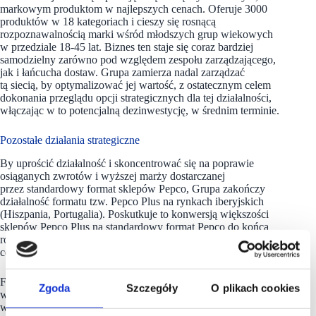
markowym produktom w najlepszych cenach. Oferuje 3000
produktów w 18 kategoriach i cieszy się rosnącą
rozpoznawalnością marki wśród młodszych grup wiekowych
w przedziale 18-45 lat. Biznes ten staje się coraz bardziej
samodzielny zarówno pod względem zespołu zarządzającego,
jak i łańcucha dostaw. Grupa zamierza nadal zarządzać
tą siecią, by optymalizować jej wartość, z ostatecznym celem
dokonania przeglądu opcji strategicznych dla tej działalności,
włączając w to potencjalną dezinwestycję, w średnim terminie.
Pozostałe działania strategiczne
By uprościć działalność i skoncentrować się na poprawie
osiąganych zwrotów i wyższej marży dostarczanej
przez standardowy format sklepów Pepco, Grupa zakończy
działalność formatu tzw. Pepco Plus na rynkach iberyjskich
(Hiszpania, Portugalia). Poskutkuje to konwersją większości
sklepów Pepco Plus na standardowy format Pepco do końca
roku obrotowego 2025. Obecnie prowadzi 118 takich sklepów,
co stanowi 3% wszystkich sklepów pod marką Pepco.
Format Pepco Plus przyniósł dodatkową złożoność
Zgoda
Szczegóły
O plikach cookies
w działalności, ponieważ oferował produkty FMCG, wymagał
wyższych nakładów inwestycyjnych i odciągał uwagę