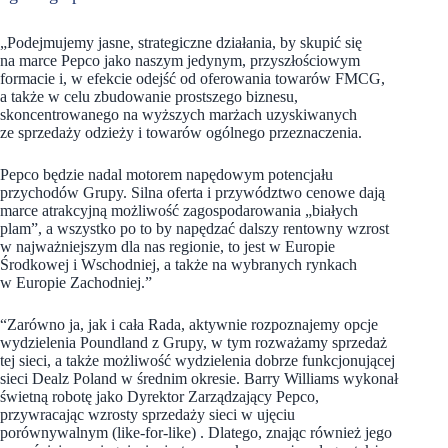
„Podejmujemy jasne, strategiczne działania, by skupić się
na marce Pepco jako naszym jedynym, przyszłościowym
formacie i, w efekcie odejść od oferowania towarów FMCG,
a także w celu zbudowanie prostszego biznesu,
skoncentrowanego na wyższych marżach uzyskiwanych
ze sprzedaży odzieży i towarów ogólnego przeznaczenia.
Pepco będzie nadal motorem napędowym potencjału
przychodów Grupy. Silna oferta i przywództwo cenowe dają
marce atrakcyjną możliwość zagospodarowania „białych
plam”, a wszystko po to by napędzać dalszy rentowny wzrost
w najważniejszym dla nas regionie, to jest w Europie
Środkowej i Wschodniej, a także na wybranych rynkach
w Europie Zachodniej.”
“Zarówno ja, jak i cała Rada, aktywnie rozpoznajemy opcje
wydzielenia Poundland z Grupy, w tym rozważamy sprzedaż
tej sieci, a także możliwość wydzielenia dobrze funkcjonującej
sieci Dealz Poland w średnim okresie. Barry Williams wykonał
świetną robotę jako Dyrektor Zarządzający Pepco,
przywracając wzrosty sprzedaży sieci w ujęciu
porównywalnym (like-for-like) . Dlatego, znając również jego