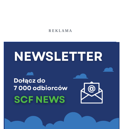
R E K L A M A