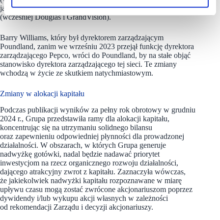
jako dyrektor ds. operacyjnych na Europę Zachodnią
(wcześniej Douglas i GrandVision).
Barry Williams, który był dyrektorem zarządzającym
Poundland, zanim we wrześniu 2023 przejął funkcję dyrektora
zarządzającego Pepco, wróci do Poundland, by na stałe objąć
stanowisko dyrektora zarządzającego tej sieci. Te zmiany
wchodzą w życie ze skutkiem natychmiastowym.
Zmiany w alokacji kapitału
Podczas publikacji wyników za pełny rok obrotowy w grudniu
2024 r., Grupa przedstawiła ramy dla alokacji kapitału,
koncentrując się na utrzymaniu solidnego bilansu
oraz zapewnieniu odpowiedniej płynności dla prowadzonej
działalności. W obszarach, w których Grupa generuje
nadwyżkę gotówki, nadal będzie nadawać priorytet
inwestycjom na rzecz organicznego rozwoju działalności,
dającego atrakcyjny zwrot z kapitału. Zaznaczyła wówczas,
że jakiekolwiek nadwyżki kapitału rozpoznawane w miarę
upływu czasu mogą zostać zwrócone akcjonariuszom poprzez
dywidendy i/lub wykupu akcji własnych w zależności
od rekomendacji Zarządu i decyzji akcjonariuszy.