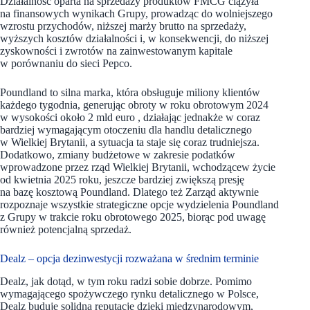
Działalność oparta na sprzedaży produktów FMCG ciążyła
na finansowych wynikach Grupy, prowadząc do wolniejszego
wzrostu przychodów, niższej marży brutto na sprzedaży,
wyższych kosztów działalności i, w konsekwencji, do niższej
zyskowności i zwrotów na zainwestowanym kapitale
w porównaniu do sieci Pepco.
Poundland to silna marka, która obsługuje miliony klientów
każdego tygodnia, generując obroty w roku obrotowym 2024
w wysokości około 2 mld euro , działając jednakże w coraz
bardziej wymagającym otoczeniu dla handlu detalicznego
w Wielkiej Brytanii, a sytuacja ta staje się coraz trudniejsza.
Dodatkowo, zmiany budżetowe w zakresie podatków
wprowadzone przez rząd Wielkiej Brytanii, wchodzącew życie
od kwietnia 2025 roku, jeszcze bardziej zwiększą presję
na bazę kosztową Poundland. Dlatego też Zarząd aktywnie
rozpoznaje wszystkie strategiczne opcje wydzielenia Poundland
z Grupy w trakcie roku obrotowego 2025, biorąc pod uwagę
również potencjalną sprzedaż.
Dealz – opcja dezinwestycji rozważana w średnim terminie
Dealz, jak dotąd, w tym roku radzi sobie dobrze. Pomimo
wymagającego spożywczego rynku detalicznego w Polsce,
Dealz buduje solidną reputację dzięki międzynarodowym,