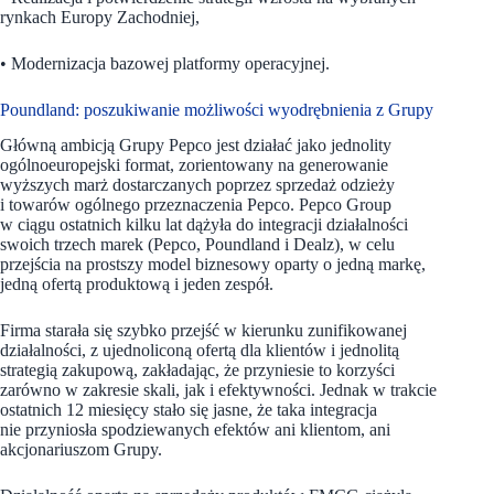
rynkach Europy Zachodniej,
• Modernizacja bazowej platformy operacyjnej.
Poundland: poszukiwanie możliwości wyodrębnienia z Grupy
Główną ambicją Grupy Pepco jest działać jako jednolity
ogólnoeuropejski format, zorientowany na generowanie
wyższych marż dostarczanych poprzez sprzedaż odzieży
i towarów ogólnego przeznaczenia Pepco. Pepco Group
w ciągu ostatnich kilku lat dążyła do integracji działalności
swoich trzech marek (Pepco, Poundland i Dealz), w celu
przejścia na prostszy model biznesowy oparty o jedną markę,
jedną ofertą produktową i jeden zespół.
Firma starała się szybko przejść w kierunku zunifikowanej
działalności, z ujednoliconą ofertą dla klientów i jednolitą
strategią zakupową, zakładając, że przyniesie to korzyści
zarówno w zakresie skali, jak i efektywności. Jednak w trakcie
ostatnich 12 miesięcy stało się jasne, że taka integracja
nie przyniosła spodziewanych efektów ani klientom, ani
akcjonariuszom Grupy.