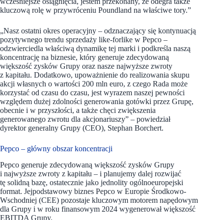
wcześniejsze osiągnięcia, jestem przekonany, że odegra także
kluczową rolę w przywróceniu Poundland na właściwe tory.”
„Nasz ostatni okres operacyjny – odznaczający się kontynuacją
pozytywnego trendu sprzedaży like-forlike w Pepco –
odzwierciedla właściwą dynamikę tej marki i podkreśla naszą
koncentrację na biznesie, który generuje zdecydowaną
większość zysków Grupy oraz nasze najwyższe zwroty
z kapitału. Dodatkowo, upoważnienie do realizowania skupu
akcji własnych o wartości 200 mln euro, z czego Rada może
korzystać od czasu do czasu, jest wyrazem naszej pewności
względem dużej zdolności generowania gotówki przez Grupę,
obecnie i w przyszłości, a także chęci zwiększenia
generowanego zwrotu dla akcjonariuszy” – powiedział
dyrektor generalny Grupy (CEO), Stephan Borchert.
Pepco – główny obszar koncentracji
Pepco generuje zdecydowaną większość zysków Grupy
i najwyższe zwroty z kapitału – i planujemy dalej rozwijać
tę solidną bazę, ostatecznie jako jednolity ogólnoeuropejski
format. Jejpodstawowy biznes Pepco w Europie Środkowo-
Wschodniej (CEE) pozostaje kluczowym motorem napędowym
dla Grupy i w roku finansowym 2024 wygenerował większość
EBITDA Grupy.