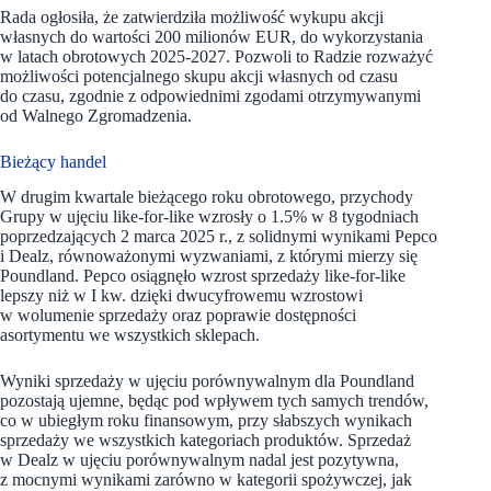
Rada ogłosiła, że zatwierdziła możliwość wykupu akcji
własnych do wartości 200 milionów EUR, do wykorzystania
w latach obrotowych 2025-2027. Pozwoli to Radzie rozważyć
możliwości potencjalnego skupu akcji własnych od czasu
do czasu, zgodnie z odpowiednimi zgodami otrzymywanymi
od Walnego Zgromadzenia.
Bieżący handel
W drugim kwartale bieżącego roku obrotowego, przychody
Grupy w ujęciu like-for-like wzrosły o 1.5% w 8 tygodniach
poprzedzających 2 marca 2025 r., z solidnymi wynikami Pepco
i Dealz, równoważonymi wyzwaniami, z którymi mierzy się
Poundland. Pepco osiągnęło wzrost sprzedaży like-for-like
lepszy niż w I kw. dzięki dwucyfrowemu wzrostowi
w wolumenie sprzedaży oraz poprawie dostępności
asortymentu we wszystkich sklepach.
Wyniki sprzedaży w ujęciu porównywalnym dla Poundland
pozostają ujemne, będąc pod wpływem tych samych trendów,
co w ubiegłym roku finansowym, przy słabszych wynikach
sprzedaży we wszystkich kategoriach produktów. Sprzedaż
w Dealz w ujęciu porównywalnym nadal jest pozytywna,
z mocnymi wynikami zarówno w kategorii spożywczej, jak