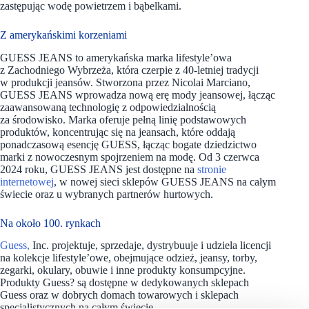
zastępując wodę powietrzem i bąbelkami.
Z amerykańskimi korzeniami
GUESS JEANS to amerykańska marka lifestyle’owa
z Zachodniego Wybrzeża, która czerpie z 40-letniej tradycji
w produkcji jeansów. Stworzona przez Nicolai Marciano,
GUESS JEANS wprowadza nową erę mody jeansowej, łącząc
zaawansowaną technologię z odpowiedzialnością
za środowisko. Marka oferuje pełną linię podstawowych
produktów, koncentrując się na jeansach, które oddają
ponadczasową esencję GUESS, łącząc bogate dziedzictwo
marki z nowoczesnym spojrzeniem na modę. Od 3 czerwca
2024 roku, GUESS JEANS jest dostępne na
stronie
internetowej
, w nowej sieci sklepów GUESS JEANS na całym
świecie oraz u wybranych partnerów hurtowych.
Na około 100. rynkach
Guess,
Inc. projektuje, sprzedaje, dystrybuuje i udziela licencji
na kolekcje lifestyle’owe, obejmujące odzież, jeansy, torby,
zegarki, okulary, obuwie i inne produkty konsumpcyjne.
Produkty Guess? są dostępne w dedykowanych sklepach
Guess oraz w dobrych domach towarowych i sklepach
specjalistycznych na całym świecie.