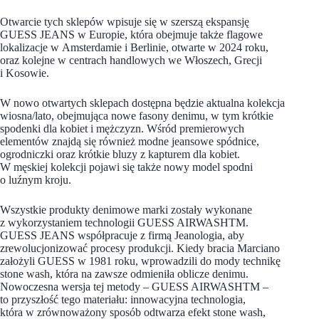
Otwarcie tych sklepów wpisuje się w szerszą ekspansję
GUESS JEANS w Europie, która obejmuje także flagowe
lokalizacje w Amsterdamie i Berlinie, otwarte w 2024 roku,
oraz kolejne w centrach handlowych we Włoszech, Grecji
i Kosowie.
W nowo otwartych sklepach dostępna będzie aktualna kolekcja
wiosna/lato, obejmująca nowe fasony denimu, w tym krótkie
spodenki dla kobiet i mężczyzn. Wśród premierowych
elementów znajdą się również modne jeansowe spódnice,
ogrodniczki oraz krótkie bluzy z kapturem dla kobiet.
W męskiej kolekcji pojawi się także nowy model spodni
o luźnym kroju.
Wszystkie produkty denimowe marki zostały wykonane
z wykorzystaniem technologii GUESS AIRWASHTM.
GUESS JEANS współpracuje z firmą Jeanologia, aby
zrewolucjonizować procesy produkcji. Kiedy bracia Marciano
założyli GUESS w 1981 roku, wprowadzili do mody technikę
stone wash, która na zawsze odmieniła oblicze denimu.
Nowoczesna wersja tej metody – GUESS AIRWASHTM –
to przyszłość tego materiału: innowacyjna technologia,
która w zrównoważony sposób odtwarza efekt stone wash,