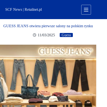
Przejdź
do
SCF News | Retailnet.pl
treści
GUESS JEANS otwiera pierwsze salony na polskim rynku
11/03/2025
Guess