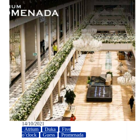
14/10/2021
Atrium
Duka
Five
o’clock
Guess
Promenada