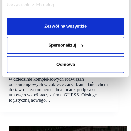
korzystania z ich usług.
Zezwól na wszystkie
Spersonalizuj
12/01/2022
Arvato
Guess
GUESS wybrał logistykę Arvato Supply Chain
Solutions
Odmowa
Arvato Supply Chain Solutions w Polsce, lider
w dziedzinie kompleksowych rozwiązań
outsourcingowych w zakresie zarządzania łańcuchem
dostaw dla e-commerce i healthcare, podpisało
umowę o współpracy z firmą GUESS. Obsługę
logistyczną nowego…