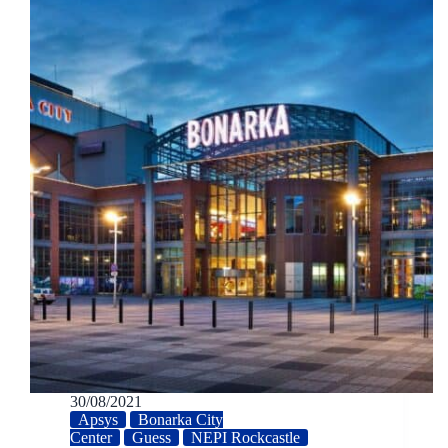
30/08/2021
Apsys
Bonarka City
Center
Guess
NEPI Rockcastle